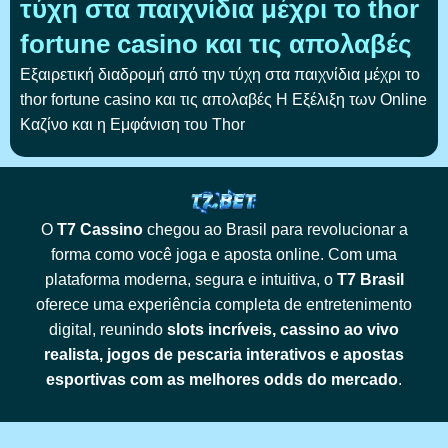
τύχη στα παιχνίδια μέχρι το thor
fortune casino και τις απολαβές
Εξαιρετική διαδρομή από την τύχη στα παιχνίδια μέχρι το
thor fortune casino και τις απολαβές Η Εξέλιξη των Online
Καζίνο και η Εμφάνιση του Thor
O
T7 Cassino
chegou ao Brasil para revolucionar a
forma como você joga e aposta online. Com uma
plataforma moderna, segura e intuitiva, o
T7 Brasil
oferece uma experiência completa de entretenimento
digital, reunindo
slots incríveis, cassino ao vivo
realista, jogos de pescaria interativos e apostas
esportivas com as melhores odds do mercado
.