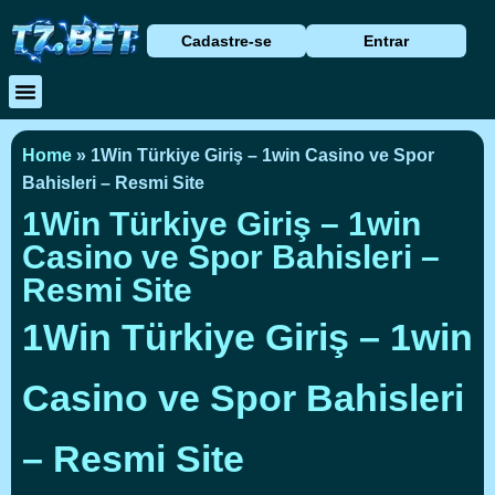
Cadastre-se
Entrar
Baixar Aplicativo
Caça Níqueis
Cassino Ao Vivo
Home
»
1Win Türkiye Giriş – 1win Casino ve Spor
Bahisleri – Resmi Site
1Win Türkiye Giriş – 1win
Casino ve Spor Bahisleri –
Resmi Site
1Win Türkiye Giriş – 1win
Casino ve Spor Bahisleri
– Resmi Site