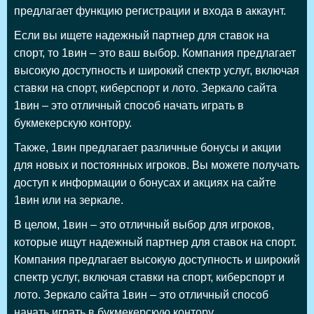
предлагает функцию регистрации и входа в аккаунт.
Если вы ищете надежный партнер для ставок на
спорт, то 1вин – это ваш выбор. Компания предлагает
высокую доступность и широкий спектр услуг, включая
ставки на спорт, киберспорт и лото. Зеркало сайта
1вин – это отличный способ начать играть в
букмекерскую контору.
Также, 1вин предлагает различные бонусы и акции
для новых и постоянных игроков. Вы можете получать
доступ к информации о бонусах и акциях на сайте
1вин или на зеркале.
В целом, 1вин – это отличный выбор для игроков,
которые ищут надежный партнер для ставок на спорт.
Компания предлагает высокую доступность и широкий
спектр услуг, включая ставки на спорт, киберспорт и
лото. Зеркало сайта 1вин – это отличный способ
начать играть в букмекерскую контору.