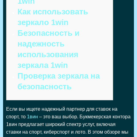
1win
Как использовать
зеркало 1win
Безопасность и
надежность
использования
зеркала 1win
Проверка зеркала на
безопасность
Если вы ищете надежный партнер для ставок на
спорт, то
1вин
– это ваш выбор. Букмекерская контора
1вин предлагает широкий спектр услуг, включая
ставки на спорт, киберспорт и лото. В этом обзоре мы