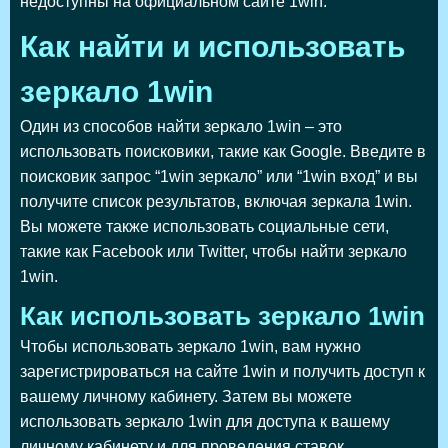
недоступны на официальном сайте 1win.
Как найти и использовать
зеркало 1win
Один из способов найти зеркало 1win – это
использовать поисковики, такие как Google. Введите в
поисковик запрос “1win зеркало” или “1win вход” и вы
получите список результатов, включая зеркала 1win.
Вы можете также использовать социальные сети,
такие как Facebook или Twitter, чтобы найти зеркало
1win.
Как использовать зеркало 1win
Чтобы использовать зеркало 1win, вам нужно
зарегистрироваться на сайте 1win и получить доступ к
вашему личному кабинету. Затем вы можете
использовать зеркало 1win для доступа к вашему
личному кабинету и для проведения ставок.