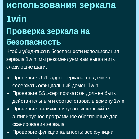
использования зеркала
1win
Проверка зеркала на
безопасность
Чтобы убедиться в безопасности использования
зеркала 1win, мы рекомендуем вам выполнить
следующие шаги:
Проверьте URL-адрес зеркала: он должен
содержать официальный домен 1win.
Проверьте SSL-сертификат: он должен быть
действительным и соответствовать домену 1win.
Проверьте наличие вирусов: используйте
антивирусное программное обеспечение для
сканирования зеркала.
Проверьте функциональность: все функции