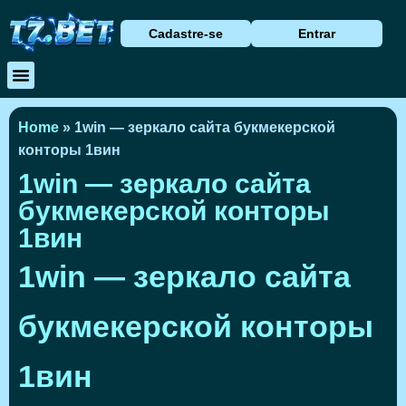
Cadastre-se
Entrar
Baixar Aplicativo
Caça Níqueis
Cassino Ao Vivo
Home
»
1win — зеркало сайта букмекерской
конторы 1вин
1win — зеркало сайта
букмекерской конторы
1вин
1win — зеркало сайта
букмекерской конторы
1вин