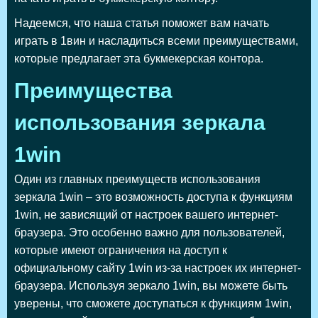
Надеемся, что наша статья поможет вам начать
играть в 1вин и насладиться всеми преимуществами,
которые предлагает эта букмекерская контора.
Преимущества
использования зеркала
1win
Один из главных преимуществ использования
зеркала 1win – это возможность доступа к функциям
1win, не зависящий от настроек вашего интернет-
браузера. Это особенно важно для пользователей,
которые имеют ограничения на доступ к
официальному сайту 1win из-за настроек их интернет-
браузера. Используя зеркало 1win, вы можете быть
уверены, что сможете доступаться к функциям 1win,