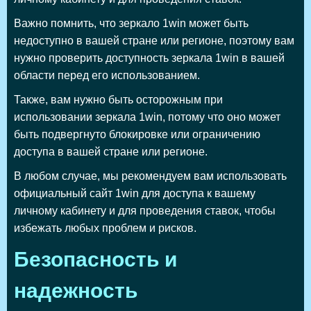
Важно помнить, что зеркало 1win может быть
недоступно в вашей стране или регионе, поэтому вам
нужно проверить доступность зеркала 1win в вашей
области перед его использованием.
Также, вам нужно быть осторожным при
использовании зеркала 1win, потому что оно может
быть подвергнуто блокировке или ограничению
доступа в вашей стране или регионе.
В любом случае, мы рекомендуем вам использовать
официальный сайт 1win для доступа к вашему
личному кабинету и для проведения ставок, чтобы
избежать любых проблем и рисков.
Безопасность и
надежность