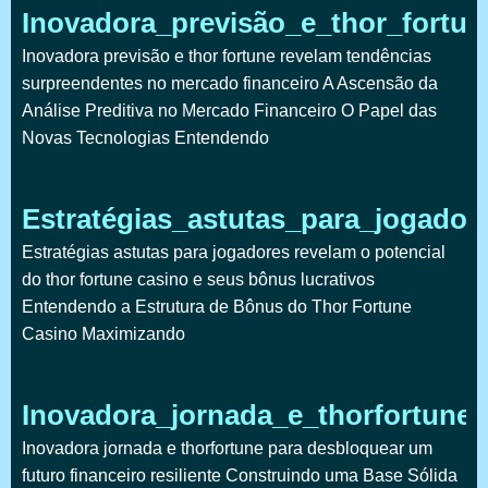
Inovadora_previsão_e_thor_fortu
Inovadora previsão e thor fortune revelam tendências
surpreendentes no mercado financeiro A Ascensão da
Análise Preditiva no Mercado Financeiro O Papel das
Novas Tecnologias Entendendo
Estratégias_astutas_para_jogador
Estratégias astutas para jogadores revelam o potencial
do thor fortune casino e seus bônus lucrativos
Entendendo a Estrutura de Bônus do Thor Fortune
Casino Maximizando
Inovadora_jornada_e_thorfortune_
Inovadora jornada e thorfortune para desbloquear um
futuro financeiro resiliente Construindo uma Base Sólida