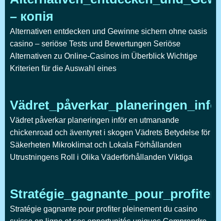
– копія
Alternativen entdecken und Gewinne sichern ohne oasis
casino – seriöse Tests und Bewertungen Seriöse
Alternativen zu Online-Casinos im Überblick Wichtige
Kriterien für die Auswahl eines
Vädret_påverkar_planeringen_inf
Vädret påverkar planeringen inför en utmanande
chickenroad och äventyret i skogen Vädrets Betydelse för
Säkerheten Mikroklimat och Lokala Förhållanden
Utrustningens Roll i Olika Väderförhållanden Viktiga
Stratégie_gagnante_pour_profite
Stratégie gagnante pour profiter pleinement du casino