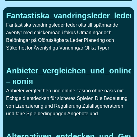
Fantastiska_vandringsleder_leder
Fantastiska vandringsleder leder ofta till spännande
äventyr med chickenroad i fokus Utmaningar och
Belöningar på Oförutsägbara Leder Planering och
Säkerhet för Äventyrliga Vandringar Olika Typer
Anbieter_vergleichen_und_online
– копія
Anbieter vergleichen und online casino ohne oasis mit
Echtgeld entdecken für sicheres Spielen Die Bedeutung
von Lizenzierung und Regulierung Zufallsgeneratoren
und faire Spielbedingungen Angebote und
Alternativen_entdecken_und_Gewi