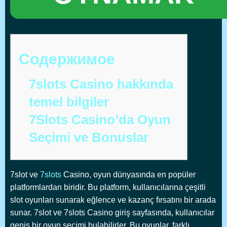
Содержимое
7slots Casino hakkında
temel bilgiler
7Slots Casino’da Oyun
Seçimi ve Bonuslar
7slot ve
7slots
Casino, oyun dünyasında en popüler
platformlardan biridir. Bu platform, kullanıcılarına çeşitli
slot oyunları sunarak eğlence ve kazanç fırsatını bir arada
sunar. 7slot ve 7slots Casino giriş sayfasında, kullanıcılar
geniş bir oyun seçimi bulabilirler. Bu oyunlar, farklı