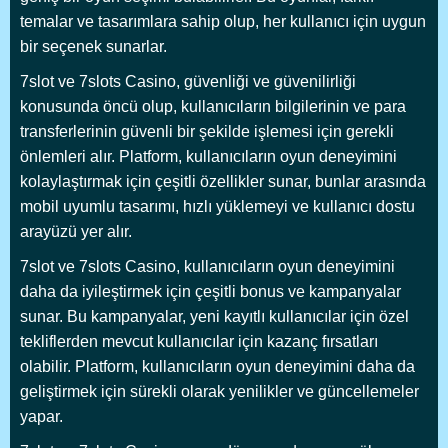
temalar ve tasarımlara sahip olup, her kullanıcı için uygun
bir seçenek sunarlar.
7slot ve 7slots Casino, güvenliği ve güvenilirliği
konusunda öncü olup, kullanıcıların bilgilerinin ve para
transferlerinin güvenli bir şekilde işlemesi için gerekli
önlemleri alır. Platform, kullanıcıların oyun deneyimini
kolaylaştırmak için çeşitli özellikler sunar, bunlar arasında
mobil uyumlu tasarımı, hızlı yüklemeyi ve kullanıcı dostu
arayüzü yer alır.
7slot ve 7slots Casino, kullanıcıların oyun deneyimini
daha da iyileştirmek için çeşitli bonus ve kampanyalar
sunar. Bu kampanyalar, yeni kayıtlı kullanıcılar için özel
tekliflerden mevcut kullanıcılar için kazanç fırsatları
olabilir. Platform, kullanıcıların oyun deneyimini daha da
geliştirmek için sürekli olarak yenilikler ve güncellemeler
yapar.