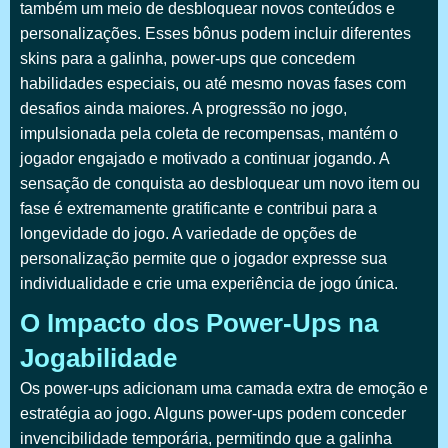
também um meio de desbloquear novos conteúdos e
personalizações. Esses bônus podem incluir diferentes
skins para a galinha, power-ups que concedem
habilidades especiais, ou até mesmo novas fases com
desafios ainda maiores. A progressão no jogo,
impulsionada pela coleta de recompensas, mantém o
jogador engajado e motivado a continuar jogando. A
sensação de conquista ao desbloquear um novo item ou
fase é extremamente gratificante e contribui para a
longevidade do jogo. A variedade de opções de
personalização permite que o jogador expresse sua
individualidade e crie uma experiência de jogo única.
O Impacto dos Power-Ups na
Jogabilidade
Os power-ups adicionam uma camada extra de emoção e
estratégia ao jogo. Alguns power-ups podem conceder
invencibilidade temporária, permitindo que a galinha