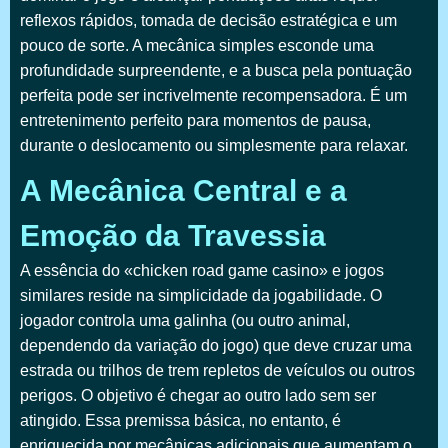
reflexos rápidos, tomada de decisão estratégica e um
pouco de sorte. A mecânica simples esconde uma
profundidade surpreendente, e a busca pela pontuação
perfeita pode ser incrivelmente recompensadora. É um
entretenimento perfeito para momentos de pausa,
durante o deslocamento ou simplesmente para relaxar.
A Mecânica Central e a
Emoção da Travessia
A essência do «chicken road game casino» e jogos
similares reside na simplicidade da jogabilidade. O
jogador controla uma galinha (ou outro animal,
dependendo da variação do jogo) que deve cruzar uma
estrada ou trilhos de trem repletos de veículos ou outros
perigos. O objetivo é chegar ao outro lado sem ser
atingido. Essa premissa básica, no entanto, é
enriquecida por mecânicas adicionais que aumentam o