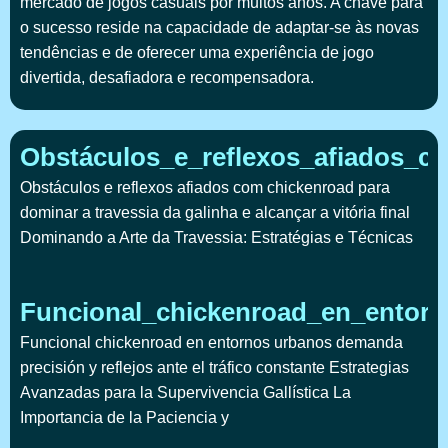
mercado de jogos casuais por muitos anos. A chave para
o sucesso reside na capacidade de adaptar-se às novas
tendências e de oferecer uma experiência de jogo
divertida, desafiadora e recompensadora.
Obstáculos_e_reflexos_afiados_c
Obstáculos e reflexos afiados com chickenroad para
dominar a travessia da galinha e alcançar a vitória final
Dominando a Arte da Travessia: Estratégias e Técnicas
Funcional_chickenroad_en_entorn
Funcional chickenroad en entornos urbanos demanda
precisión y reflejos ante el tráfico constante Estrategias
Avanzadas para la Supervivencia Gallística La
Importancia de la Paciencia y