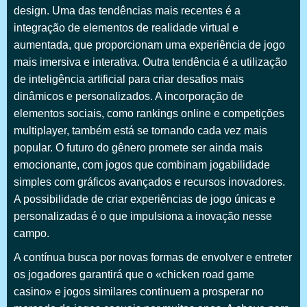
design. Uma das tendências mais recentes é a
integração de elementos de realidade virtual e
aumentada, que proporcionam uma experiência de jogo
mais imersiva e interativa. Outra tendência é a utilização
de inteligência artificial para criar desafios mais
dinâmicos e personalizados. A incorporação de
elementos sociais, como rankings online e competições
multiplayer, também está se tornando cada vez mais
popular. O futuro do gênero promete ser ainda mais
emocionante, com jogos que combinam jogabilidade
simples com gráficos avançados e recursos inovadores.
A possibilidade de criar experiências de jogo únicas e
personalizadas é o que impulsiona a inovação nesse
campo.
A contínua busca por novas formas de envolver e entreter
os jogadores garantirá que o «chicken road game
casino» e jogos similares continuem a prosperar no