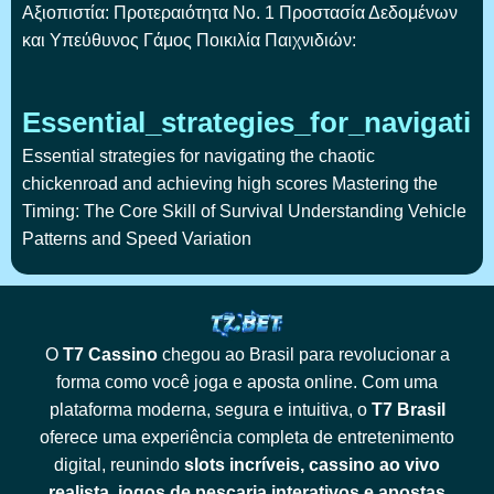
Αξιοπιστία: Προτεραιότητα Νο. 1 Προστασία Δεδομένων
και Υπεύθυνος Γάμος Ποικιλία Παιχνιδιών:
Essential_strategies_for_navigat
Essential strategies for navigating the chaotic
chickenroad and achieving high scores Mastering the
Timing: The Core Skill of Survival Understanding Vehicle
Patterns and Speed Variation
O
T7 Cassino
chegou ao Brasil para revolucionar a
forma como você joga e aposta online. Com uma
plataforma moderna, segura e intuitiva, o
T7 Brasil
oferece uma experiência completa de entretenimento
digital, reunindo
slots incríveis, cassino ao vivo
realista, jogos de pescaria interativos e apostas