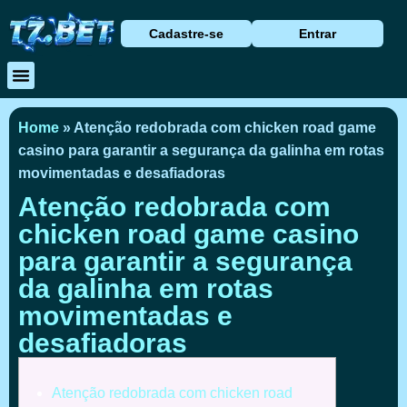
Cadastre-se
Entrar
Baixar Aplicativo
Caça Níqueis
Cassino Ao Vivo
Home
»
Atenção redobrada com chicken road game
casino para garantir a segurança da galinha em rotas
movimentadas e desafiadoras
Atenção redobrada com
chicken road game casino
para garantir a segurança
da galinha em rotas
movimentadas e
desafiadoras
Atenção redobrada com chicken road