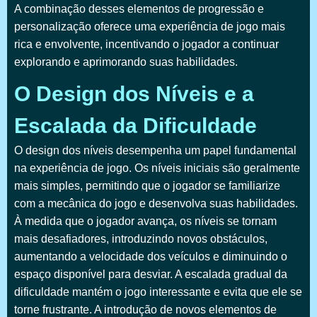
A combinação desses elementos de progressão e
personalização oferece uma experiência de jogo mais
rica e envolvente, incentivando o jogador a continuar
explorando e aprimorando suas habilidades.
O Design dos Níveis e a
Escalada da Dificuldade
O design dos níveis desempenha um papel fundamental
na experiência de jogo. Os níveis iniciais são geralmente
mais simples, permitindo que o jogador se familiarize
com a mecânica do jogo e desenvolva suas habilidades.
À medida que o jogador avança, os níveis se tornam
mais desafiadores, introduzindo novos obstáculos,
aumentando a velocidade dos veículos e diminuindo o
espaço disponível para desviar. A escalada gradual da
dificuldade mantém o jogo interessante e evita que ele se
torne frustrante. A introdução de novos elementos de