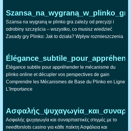
Szansa_na_wygraną_w_plinko_gra_
Szansa na wygraną w plinko gra zależy od precyzji i
odrobiny szczęścia – wszystko, co musisz wiedzieć
Zasady gry Plinko: Jak to działa? Wpływ rozmieszczenia
Élégance_subtile_pour_appréhend
Élégance subtile pour appréhender le mécanisme du
plinko online et décupler vos perspectives de gain
Comprendre les Mécanismes de Base du Plinko en Ligne
L'Importance
Ασφαλής_ψυχαγωγία_και_συναρπα
Ασφαλής ψυχαγωγία και συναρπαστικές στιγμές με το
needforslots casino για κάθε παίκτη Ασφάλεια και