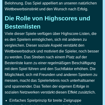
Belohnung. Das Spiel appelliert an unseren natürlichen
Wettbewerbsinstinkt und den Wunsch nach Erfolg.
Die Rolle von Highscores und
Bestenlisten
Viele dieser Spiele verfügen über Highscore-Listen, die
es den Spielern ermöglichen, sich mit anderen zu
vergleichen. Dieser soziale Aspekt verstärkt den
Wettbewerbsdruck und motiviert die Spieler, noch besser
zu werden. Das Streben nach einem Platz auf der
Bestenliste kann zu einer regelmäßigen Beschäftigung
mit dem Spiel führen und den Suchtfaktor erhöhen. Die
Möglichkeit, sich mit Freunden und anderen Spielern zu
messen, macht das Spielerlebnis noch unterhaltsamer
und spannender. Das Teilen der eigenen Erfolge in
sozialen Netzwerken verstärkt diesen Effekt zusätzlich.
Einfaches Spielprinzip für breite Zielgruppe