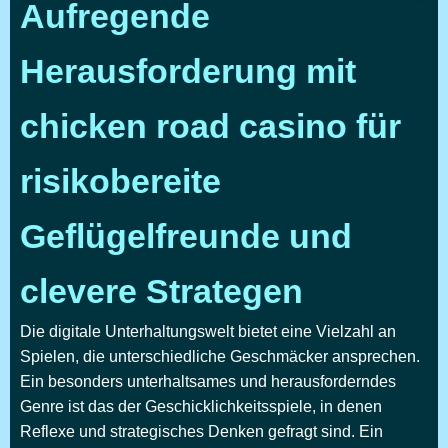
Aufregende
Herausforderung mit
chicken road casino für
risikobereite
Geflügelfreunde und
clevere Strategen
Die digitale Unterhaltungswelt bietet eine Vielzahl an
Spielen, die unterschiedliche Geschmäcker ansprechen.
Ein besonders unterhaltsames und herausforderndes
Genre ist das der Geschicklichkeitsspiele, in denen
Reflexe und strategisches Denken gefragt sind. Ein