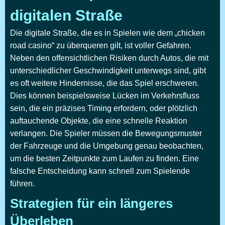
digitalen Straße
Die digitale Straße, die es in Spielen wie dem „chicken
road casino“ zu überqueren gilt, ist voller Gefahren.
Neben den offensichtlichen Risiken durch Autos, die mit
unterschiedlicher Geschwindigkeit unterwegs sind, gibt
es oft weitere Hindernisse, die das Spiel erschweren.
Dies können beispielsweise Lücken im Verkehrsfluss
sein, die ein präzises Timing erfordern, oder plötzlich
auftauchende Objekte, die eine schnelle Reaktion
verlangen. Die Spieler müssen die Bewegungsmuster
der Fahrzeuge und die Umgebung genau beobachten,
um die besten Zeitpunkte zum Laufen zu finden. Eine
falsche Entscheidung kann schnell zum Spielende
führen.
Strategien für ein längeres
Überleben