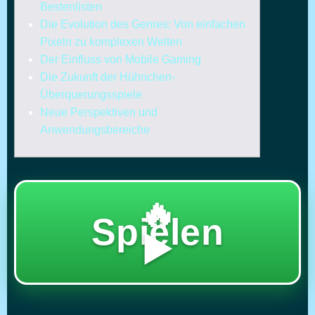
Bestenlisten
Die Evolution des Genres: Von einfachen
Pixeln zu komplexen Welten
Der Einfluss von Mobile Gaming
Die Zukunft der Hühnchen-
Überquerungsspiele
Neue Perspektiven und
Anwendungsbereiche
🔥
Spielen
▶️