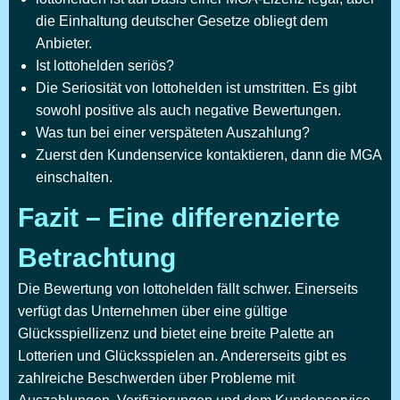
die Einhaltung deutscher Gesetze obliegt dem
Anbieter.
Ist lottohelden seriös?
Die Seriosität von lottohelden ist umstritten. Es gibt
sowohl positive als auch negative Bewertungen.
Was tun bei einer verspäteten Auszahlung?
Zuerst den Kundenservice kontaktieren, dann die MGA
einschalten.
Fazit – Eine differenzierte
Betrachtung
Die Bewertung von lottohelden fällt schwer. Einerseits
verfügt das Unternehmen über eine gültige
Glücksspiellizenz und bietet eine breite Palette an
Lotterien und Glücksspielen an. Andererseits gibt es
zahlreiche Beschwerden über Probleme mit