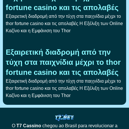
fortune casino και τις απολαβές
Εξαιρετική διαδρομή από την τύχη στα παιχνίδια μέχρι το
thor fortune casino και τις απολαβές Η Εξέλιξη των Online
Καζίνο και η Εμφάνιση του Thor
Εξαιρετική διαδρομή από την
τύχη στα παιχνίδια μέχρι το thor
fortune casino και τις απολαβές
Εξαιρετική διαδρομή από την τύχη στα παιχνίδια μέχρι το
thor fortune casino και τις απολαβές Η Εξέλιξη των Online
Καζίνο και η Εμφάνιση του Thor
O
T7 Cassino
chegou ao Brasil para revolucionar a