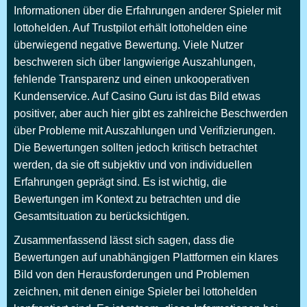
Informationen über die Erfahrungen anderer Spieler mit
lottohelden. Auf Trustpilot erhält lottohelden eine
überwiegend negative Bewertung. Viele Nutzer
beschweren sich über langwierige Auszahlungen,
fehlende Transparenz und einen unkooperativen
Kundenservice. Auf Casino Guru ist das Bild etwas
positiver, aber auch hier gibt es zahlreiche Beschwerden
über Probleme mit Auszahlungen und Verifizierungen.
Die Bewertungen sollten jedoch kritisch betrachtet
werden, da sie oft subjektiv und von individuellen
Erfahrungen geprägt sind. Es ist wichtig, die
Bewertungen im Kontext zu betrachten und die
Gesamtsituation zu berücksichtigen.
Zusammenfassend lässt sich sagen, dass die
Bewertungen auf unabhängigen Plattformen ein klares
Bild von den Herausforderungen und Problemen
zeichnen, mit denen einige Spieler bei lottohelden