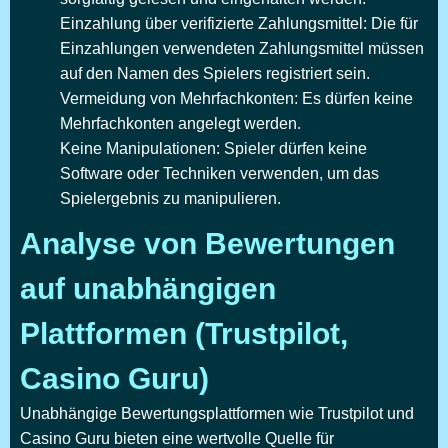
Einzahlung über verifizierte Zahlungsmittel: Die für
Einzahlungen verwendeten Zahlungsmittel müssen
auf den Namen des Spielers registriert sein.
Vermeidung von Mehrfachkonten: Es dürfen keine
Mehrfachkonten angelegt werden.
Keine Manipulationen: Spieler dürfen keine
Software oder Techniken verwenden, um das
Spielergebnis zu manipulieren.
Analyse von Bewertungen
auf unabhängigen
Plattformen (Trustpilot,
Casino Guru)
Unabhängige Bewertungsplattformen wie Trustpilot und
Casino Guru bieten eine wertvolle Quelle für