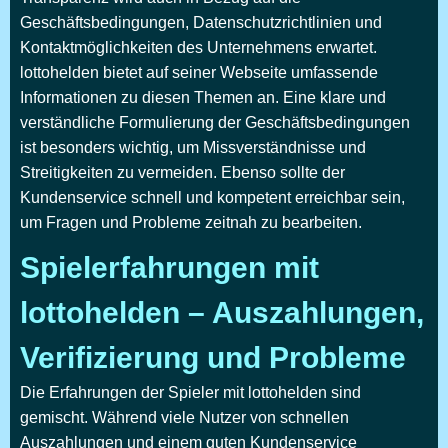
Geschäftsbedingungen, Datenschutzrichtlinien und
Kontaktmöglichkeiten des Unternehmens erwartet.
lottohelden bietet auf seiner Webseite umfassende
Informationen zu diesen Themen an. Eine klare und
verständliche Formulierung der Geschäftsbedingungen
ist besonders wichtig, um Missverständnisse und
Streitigkeiten zu vermeiden. Ebenso sollte der
Kundenservice schnell und kompetent erreichbar sein,
um Fragen und Probleme zeitnah zu bearbeiten.
Spielerfahrungen mit
lottohelden – Auszahlungen,
Verifizierung und Probleme
Die Erfahrungen der Spieler mit lottohelden sind
gemischt. Während viele Nutzer von schnellen
Auszahlungen und einem guten Kundenservice