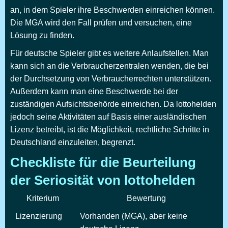
an, in dem Spieler ihre Beschwerden einreichen können.
Die MGA wird den Fall prüfen und versuchen, eine
Lösung zu finden.
Für deutsche Spieler gibt es weitere Anlaufstellen. Man
kann sich an die Verbraucherzentralen wenden, die bei
der Durchsetzung von Verbraucherrechten unterstützen.
Außerdem kann man eine Beschwerde bei der
zuständigen Aufsichtsbehörde einreichen. Da lottohelden
jedoch seine Aktivitäten auf Basis einer ausländischen
Lizenz betreibt, ist die Möglichkeit, rechtliche Schritte in
Deutschland einzuleiten, begrenzt.
Checkliste für die Beurteilung
der Seriosität von lottohelden
Kriterium
Bewertung
Lizenzierung
Vorhanden (MGA), aber keine