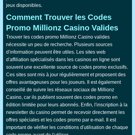
jeux disponibles.
Comment Trouver les Codes
Promo Millionz Casino Valides
Trouver les codes promo Millionz Casino valides
nécessite un peu de recherche. Plusieurs sources
d'information peuvent être utiles. Les sites web
d'affiliation spécialisés dans les casinos en ligne sont
souvent une excellente source de codes promo exclusifs.
Ces sites sont mis à jour régulièrement et proposent des
offres avantageuses pour les joueurs. Il est également
conseillé de suivre les réseaux sociaux de Millionz
Casino, car ils publient souvent des codes promo en
édition limitée pour leurs abonnés. Enfin, l'inscription à la
newsletter du casino permet de recevoir directement les
offres spéciales et les codes promo par e-mail. Il est
important de vérifier les conditions d'utilisation de chaque
code promo avant de l'utiliser.