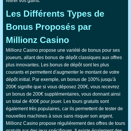
retirer vos gains.
Les Différents Types de
Bonus Proposés par
Millionz Casino
Millionz Casino propose une variété de bonus pour ses
joueurs, allant des bonus de dépôt classiques aux offres
plus innovantes. Les bonus de dépôt sont les plus
courants et permettent d'augmenter le montant de votre
dépôt initial. Par exemple, un bonus de 100% jusqu'à
200€ signifie que si vous déposez 200€, vous recevrez
un bonus de 200€ supplémentaires, vous donnant ainsi
un total de 400€ pour jouer. Les tours gratuits sont
également très populaires, car ils permettent de tester de
nouvelles machines à sous sans risquer son argent.
Millionz Casino propose régulièrement des offres de tours
gratuits sur des jeux spécifiques. Il existe également des