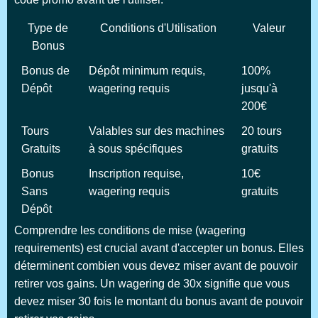
Type de
Conditions d'Utilisation
Valeur
Bonus
Bonus de
Dépôt minimum requis,
100%
Dépôt
wagering requis
jusqu'à
200€
Tours
Valables sur des machines
20 tours
Gratuits
à sous spécifiques
gratuits
Bonus
Inscription requise,
10€
Sans
wagering requis
gratuits
Dépôt
Comprendre les conditions de mise (wagering
requirements) est crucial avant d'accepter un bonus. Elles
déterminent combien vous devez miser avant de pouvoir
retirer vos gains. Un wagering de 30x signifie que vous
devez miser 30 fois le montant du bonus avant de pouvoir