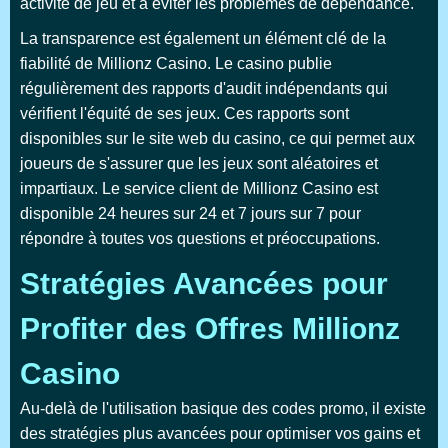
activité de jeu et à éviter les problèmes de dépendance.
La transparence est également un élément clé de la
fiabilité de Millionz Casino. Le casino publie
régulièrement des rapports d'audit indépendants qui
vérifient l'équité de ses jeux. Ces rapports sont
disponibles sur le site web du casino, ce qui permet aux
joueurs de s'assurer que les jeux sont aléatoires et
impartiaux. Le service client de Millionz Casino est
disponible 24 heures sur 24 et 7 jours sur 7 pour
répondre à toutes vos questions et préoccupations.
Stratégies Avancées pour
Profiter des Offres Millionz
Casino
Au-delà de l'utilisation basique des codes promo, il existe
des stratégies plus avancées pour optimiser vos gains et