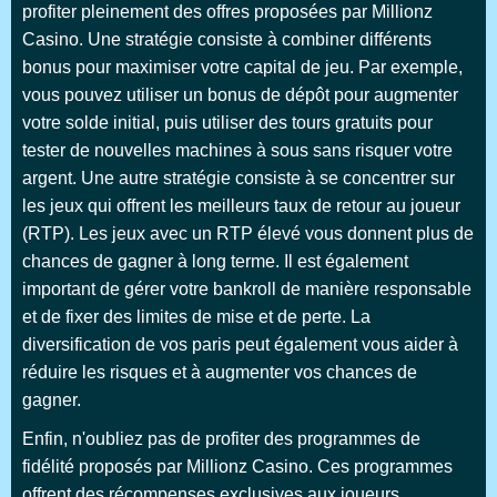
profiter pleinement des offres proposées par Millionz
Casino. Une stratégie consiste à combiner différents
bonus pour maximiser votre capital de jeu. Par exemple,
vous pouvez utiliser un bonus de dépôt pour augmenter
votre solde initial, puis utiliser des tours gratuits pour
tester de nouvelles machines à sous sans risquer votre
argent. Une autre stratégie consiste à se concentrer sur
les jeux qui offrent les meilleurs taux de retour au joueur
(RTP). Les jeux avec un RTP élevé vous donnent plus de
chances de gagner à long terme. Il est également
important de gérer votre bankroll de manière responsable
et de fixer des limites de mise et de perte. La
diversification de vos paris peut également vous aider à
réduire les risques et à augmenter vos chances de
gagner.
Enfin, n'oubliez pas de profiter des programmes de
fidélité proposés par Millionz Casino. Ces programmes
offrent des récompenses exclusives aux joueurs