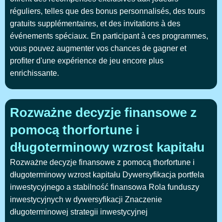
réguliers, telles que des bonus personnalisés, des tours
gratuits supplémentaires, et des invitations à des
événements spéciaux. En participant à ces programmes,
vous pouvez augmenter vos chances de gagner et
profiter d'une expérience de jeu encore plus
enrichissante.
Rozważne decyzje finansowe z
pomocą thorfortune i
długoterminowy wzrost kapitału
Rozważne decyzje finansowe z pomocą thorfortune i
długoterminowy wzrost kapitału Dywersyfikacja portfela
inwestycyjnego a stabilność finansowa Rola funduszy
inwestycyjnych w dywersyfikacji Znaczenie
długoterminowej strategii inwestycyjnej