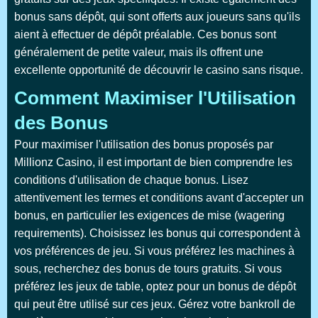
bonus sans dépôt, qui sont offerts aux joueurs sans qu'ils
aient à effectuer de dépôt préalable. Ces bonus sont
généralement de petite valeur, mais ils offrent une
excellente opportunité de découvrir le casino sans risque.
Comment Maximiser l'Utilisation
des Bonus
Pour maximiser l'utilisation des bonus proposés par
Millionz Casino, il est important de bien comprendre les
conditions d'utilisation de chaque bonus. Lisez
attentivement les termes et conditions avant d'accepter un
bonus, en particulier les exigences de mise (wagering
requirements). Choisissez les bonus qui correspondent à
vos préférences de jeu. Si vous préférez les machines à
sous, recherchez des bonus de tours gratuits. Si vous
préférez les jeux de table, optez pour un bonus de dépôt
qui peut être utilisé sur ces jeux. Gérez votre bankroll de