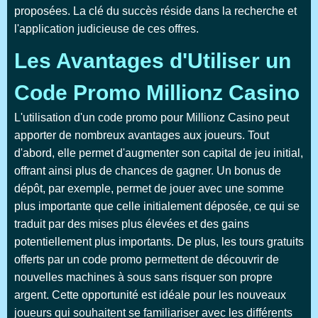
proposées. La clé du succès réside dans la recherche et
l'application judicieuse de ces offres.
Les Avantages d'Utiliser un
Code Promo Millionz Casino
L'utilisation d'un code promo pour Millionz Casino peut
apporter de nombreux avantages aux joueurs. Tout
d'abord, elle permet d'augmenter son capital de jeu initial,
offrant ainsi plus de chances de gagner. Un bonus de
dépôt, par exemple, permet de jouer avec une somme
plus importante que celle initialement déposée, ce qui se
traduit par des mises plus élevées et des gains
potentiellement plus importants. De plus, les tours gratuits
offerts par un code promo permettent de découvrir de
nouvelles machines à sous sans risquer son propre
argent. Cette opportunité est idéale pour les nouveaux
joueurs qui souhaitent se familiariser avec les différents