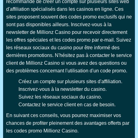
recommandé de créer un compte sur plusieurs sites web
d'affiliation spécialisés dans les casinos en ligne. Ces
sites proposent souvent des codes promo exclusifs qui ne
sont pas disponibles ailleurs. Inscrivez-vous à la
newsletter de Millionz Casino pour recevoir directement
les offres spéciales et les codes promo par e-mail. Suivez
les réseaux sociaux du casino pour être informé des
dernières promotions. N'hésitez pas à contacter le service
client de Millionz Casino si vous avez des questions ou
des problèmes concernant l'utilisation d'un code promo.
Créez un compte sur plusieurs sites d'affiliation.
Inscrivez-vous à la newsletter du casino.
Suivez les réseaux sociaux du casino.
Contactez le service client en cas de besoin.
En suivant ces conseils, vous pourrez maximiser vos
chances de profiter pleinement des avantages offerts par
les codes promo Millionz Casino.