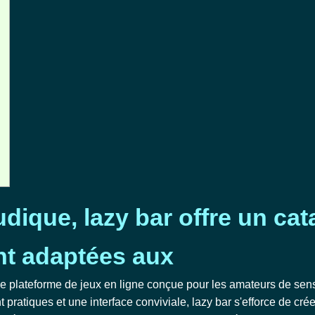
udique, lazy bar offre un cat
nt adaptées aux
ne plateforme de jeux en ligne conçue pour les amateurs de sens
 pratiques et une interface conviviale, lazy bar s'efforce de cr