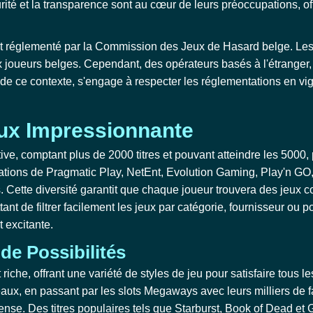
rité et la transparence sont au cœur de leurs préoccupations, o
t réglementé par la Commission des Jeux de Hasard belge. Les 
aux joueurs belges. Cependant, des opérateurs basés à l'étrang
de ce contexte, s'engage à respecter les réglementations en vig
eux Impressionnante
ive, comptant plus de 2000 titres et pouvant atteindre les 5000,
réations de Pragmatic Play, NetEnt, Evolution Gaming, Play'n G
 Cette diversité garantit que chaque joueur trouvera des jeux 
ant de filtrer facilement les jeux par catégorie, fournisseur ou p
 excitante.
de Possibilités
riche, offrant une variété de styles de jeu pour satisfaire tous 
ux, en passant par les slots Megaways avec leurs milliers de fa
ense. Des titres populaires tels que Starburst, Book of Dead et