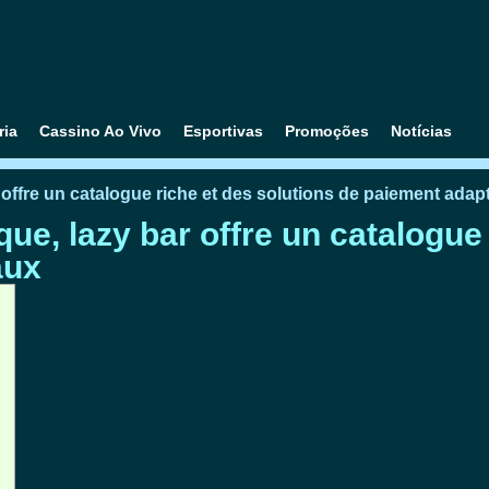
ria
Cassino Ao Vivo
Esportivas
Promoções
Notícias
r offre un catalogue riche et des solutions de paiement ada
que, lazy bar offre un catalogue
aux