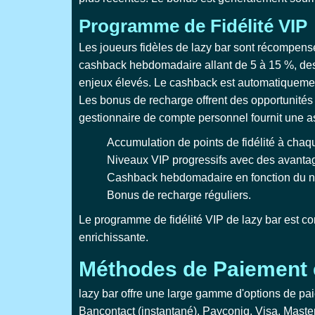
Programme de Fidélité VIP
Les joueurs fidèles de lazy bar sont récompens
cashback hebdomadaire allant de 5 à 15 %, des
enjeux élevés. Le cashback est automatiquement
Les bonus de recharge offrent des opportunité
gestionnaire de compte personnel fournit une a
Accumulation de points de fidélité à chaq
Niveaux VIP progressifs avec des avantag
Cashback hebdomadaire en fonction du n
Bonus de recharge réguliers.
Le programme de fidélité VIP de lazy bar est co
enrichissante.
Méthodes de Paiement e
lazy bar offre une large gamme d'options de pa
Bancontact (instantané), Payconiq, Visa, Master