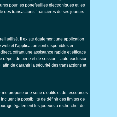
res pour les portefeuilles électroniques et les
té des transactions financières de ses joueurs
eil utilisé. Il existe également une application
e web et l'application sont disponibles en
 direct, offrant une assistance rapide et efficace
 dépôt, de perte et de session, l'auto-exclusion
afin de garantir la sécurité des transactions et
orme propose une série d'outils et de ressources
ncluent la possibilité de définir des limites de
ncourage également les joueurs à rechercher de