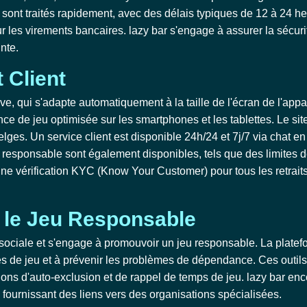
ont traités rapidement, avec des délais typiques de 12 à 24 heu
r les virements bancaires. lazy bar s'engage à assurer la sécuri
nte.
 Client
e, qui s'adapte automatiquement à la taille de l'écran de l'appar
ce de jeu optimisée sur les smartphones et les tablettes. Le sit
 belges. Un service client est disponible 24h/24 et 7j/7 via chat en
 responsable sont également disponibles, tels que des limites de
ne vérification KYC (Know Your Customer) pour tous les retraits, 
le Jeu Responsable
é sociale et s'engage à promouvoir un jeu responsable. La platef
es de jeu et à prévenir les problèmes de dépendance. Ces outils i
tions d'auto-exclusion et de rappel de temps de jeu. lazy bar e
n fournissant des liens vers des organisations spécialisées.