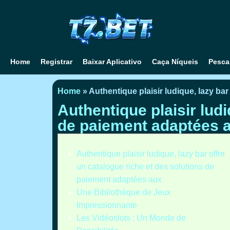
Home
Registrar
Baixar Aplicativo
Caça Níqueis
Pesca
Home
»
Authentique plaisir ludique, lazy ba
Authentique plaisir ludi
de paiement adaptées 
Authentique plaisir ludique, lazy bar offre
un catalogue riche et des solutions de
paiement adaptées aux
Une Bibliothèque de Jeux
Impressionnante
Les Vidéoslots : Un Monde de