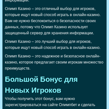
информации.
Олимп Казино – это отличный выбор для игроков,
которые ищут новый способ играть в онлайн-казино.
Вам не нужно беспокоиться о безопасности своих
данных, потому что Олимп Казино использует
защищенный сервер для хранения информации.
Олимп Казино – это лучший выбор для игроков,
которые ищут новый способ играть в онлайн-казино.
Олимп Казино – это надежное и безопасное онлайн-
казино, которое предлагает своим игрокам множество
преимуществ.
Большой Бонус для
Новых Игроков
Чтобы получить этот бонус, вам нужно
зарегистрироваться на сайте Олимпбет и сделать