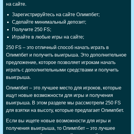
на сайте.
Зарегистрируйтесь на сайте Олимпбет;
Сделайте минимальный депозит;
Получите 250 FS;
Играйте в любые игры на сайте;
250 FS – это отличный способ начать играть в
Олимпбет и получить выигрыша. Это дополнительное
предложение, которое позволяет игрокам начать
играть с дополнительными средствами и получить
выигрыша.
Олимпбет – это лучшее место для игроков, которые
ищут новые возможности для игры и получения
выигрыша. В этом разделе мы рассмотрели 250 FS
для взятки на высоту, которые предлагает Олимпбет.
Если вы ищете новые возможности для игры и
получения выигрыша, то Олимпбет – это лучшее