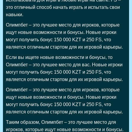
это отличный способ начать играть и испытать свои
навыки.
Олимпбет – это лучшее место для игроков, которые
ищут новые возможности и бонусы. Новые игроки
могут получить бонус 150 000 KZT и 250 FS, что
является отличным стартом для их игровой карьеры.
Если вы ищете новые возможности и бонусы, то
Олимпбет – это лучшее место для вас. Новые игроки
могут получить бонус 150 000 KZT и 250 FS, что
является отличным стартом для их игровой карьеры.
Олимпбет – это лучшее место для игроков, которые
ищут новые возможности и бонусы. Новые игроки
могут получить бонус 150 000 KZT и 250 FS, что
является отличным стартом для их игровой карьеры.
Таким образом, Олимпбет – это лучшее место для
игроков, которые ищут новые возможности и бонусы.