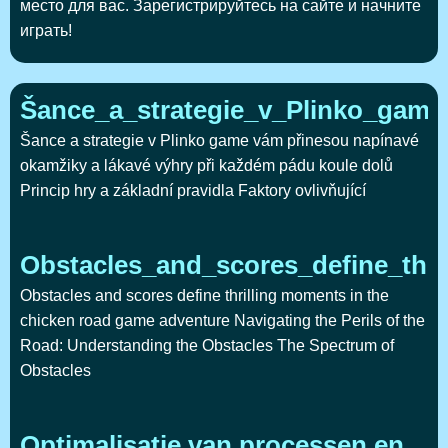
место для вас. Зарегистрируйтесь на сайте и начните
играть!
Šance_a_strategie_v_Plinko_gam
Šance a strategie v Plinko game vám přinesou napínavé
okamžiky a lákavé výhry při každém pádu koule dolů
Princip hry a základní pravidla Faktory ovlivňující
Obstacles_and_scores_define_thr
Obstacles and scores define thrilling moments in the
chicken road game adventure Navigating the Perils of the
Road: Understanding the Obstacles The Spectrum of
Obstacles
Optimalisatie van processen en