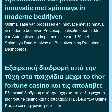
innovatie met spinmaya in
moderne bedrijven
Optimalisatie van processen en innovatie met spinmaya
in moderne bedrijven Procesoptimalisatie door middel
van Automatisering Implementatie van RPA met
Spinmaya Data-Analyse en Besluitvorming Real-time
Dashboards
Εξαιρετική διαδρομή από την
τύχη στα παιχνίδια μέχρι το thor
fortune casino και τις απολαβές
Εξαιρετική διαδρομή από την τύχη στα παιχνίδια μέχρι το
thor fortune casino και τις απολαβές Η Εξέλιξη των Online
Καζίνο και η Εμφάνιση του Thor