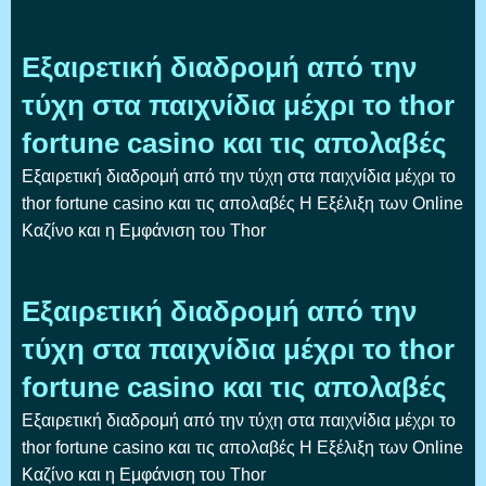
Εξαιρετική διαδρομή από την
τύχη στα παιχνίδια μέχρι το thor
fortune casino και τις απολαβές
Εξαιρετική διαδρομή από την τύχη στα παιχνίδια μέχρι το
thor fortune casino και τις απολαβές Η Εξέλιξη των Online
Καζίνο και η Εμφάνιση του Thor
Εξαιρετική διαδρομή από την
τύχη στα παιχνίδια μέχρι το thor
fortune casino και τις απολαβές
Εξαιρετική διαδρομή από την τύχη στα παιχνίδια μέχρι το
thor fortune casino και τις απολαβές Η Εξέλιξη των Online
Καζίνο και η Εμφάνιση του Thor