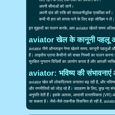
अपनी सीमाओं को जानें।
अपनी दांव की राशि को सावधानीपूर्वक प्रबंधित करें।
कभी भी हार को वापस पाने के लिए बड़ा जोखिम न लें।
इन सुझावों का पालन करके, आप aviator खेलते समय अधिक भ
aviator खेल के कानूनी पहलू औ
aviator जैसे ऑनलाइन गेम्स खेलते समय, कानूनी पहलुओं और सु
हैं। लाइसेंस प्राप्त कैसीनो को सख्त नियमों का पालन करना ह
सुरक्षित भुगतान विधियों का उपयोग करता है और आपकी व्यक्
aviator: भविष्य की संभावनाए
aviator खेल की लोकप्रियता लगातार बढ़ रही है, और भविष्
और रणनीतियों को जोड़ रहे हैं। उदाहरण के लिए, कुछ नए संस्
अनुमति देती हैं। इसके अलावा, आभासी वास्तविकता (VR)
जा सकता है। जैसे-जैसे तकनीक विकसित हो रही है, aviato