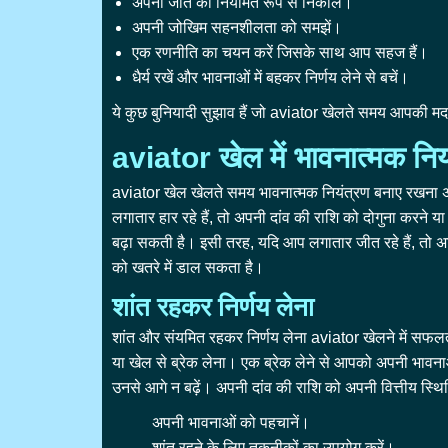
अपनी जीत को नियमित रूप से निकालें।
अपनी जोखिम सहनशीलता को समझें।
एक रणनीति का चयन करें जिसके साथ आप सहज हैं।
धैर्य रखें और भावनाओं में बहकर निर्णय लेने से बचें।
ये कुछ बुनियादी सुझाव हैं जो aviator खेलते समय आपकी मद
aviator खेल में भावनात्मक निय
aviator खेल खेलते समय भावनात्मक नियंत्रण बनाए रखना अत्
लगातार हार रहे हैं, तो अपनी दांव की राशि को दोगुना कर
बढ़ा सकती है। इसी तरह, यदि आप लगातार जीत रहे हैं, तो 
को खतरे में डाल सकता है।
शांत रहकर निर्णय लेना
शांत और संयमित रहकर निर्णय लेना aviator खेलने में सफलत
या खेल से ब्रेक लेना। एक ब्रेक लेने से आपको अपनी भावना
उनसे आगे न बढ़ें। अपनी दांव की राशि को अपनी वित्तीय स्थ
अपनी भावनाओं को पहचानें।
शांत रहने के लिए तकनीकों का उपयोग करें।