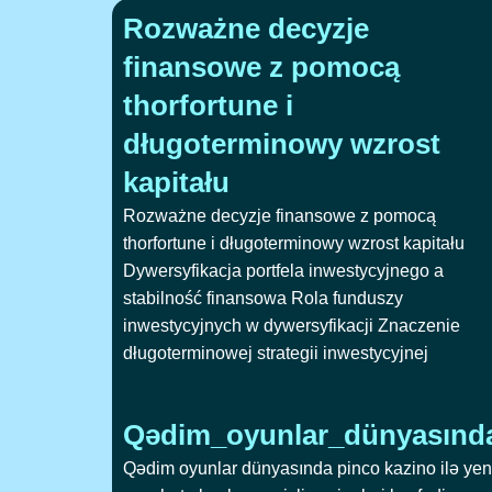
Rozważne decyzje
finansowe z pomocą
thorfortune i
długoterminowy wzrost
kapitału
Rozważne decyzje finansowe z pomocą
thorfortune i długoterminowy wzrost kapitału
Dywersyfikacja portfela inwestycyjnego a
stabilność finansowa Rola funduszy
inwestycyjnych w dywersyfikacji Znaczenie
długoterminowej strategii inwestycyjnej
Qədim_oyunlar_dünyasında_
Qədim oyunlar dünyasında pinco kazino ilə yen