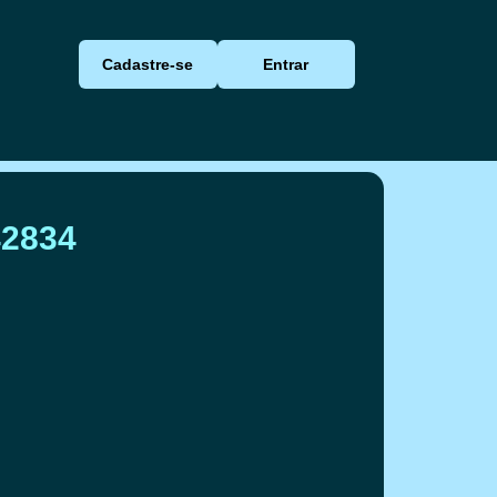
Cadastre-se
Entrar
42834