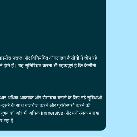
।
 लाइसेंस प्राप्त और विनियमित ऑनलाइन कैसीनो में खेल रहे
 होते हैं। यह सुनिश्चित करना भी महत्वपूर्ण है कि कैसीनो
 को और अधिक आकर्षक और रोमांचक बनाने के लिए नई सुविधाओं
क-दूसरे के साथ बातचीत करने और प्रतिस्पर्धा करने की
 के अनुभव को और भी अधिक immersive और मनोरंजक बनाया
र रहा है।