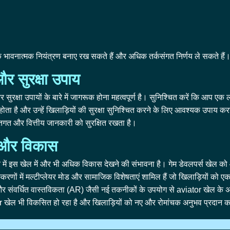
ावनात्मक नियंत्रण बनाए रख सकते हैं और अधिक तर्कसंगत निर्णय ले सकते हैं
र सुरक्षा उपाय
रक्षा उपायों के बारे में जागरूक होना महत्वपूर्ण है। सुनिश्चित करें कि आप एक
ोता है और उन्हें खिलाड़ियों की सुरक्षा सुनिश्चित करने के लिए आवश्यक उपाय करने
तिगत और वित्तीय जानकारी को सुरक्षित रखता है।
ं और विकास
य में इस खेल में और भी अधिक विकास देखने की संभावना है। गेम डेवलपर्स खेल
करणों में मल्टीप्लेयर मोड और सामाजिक विशेषताएं शामिल हैं जो खिलाड़ियों को ए
 और संवर्धित वास्तविकता (AR) जैसी नई तकनीकों के उपयोग से aviator खेल
r खेल भी विकसित हो रहा है और खिलाड़ियों को नए और रोमांचक अनुभव प्रदान क