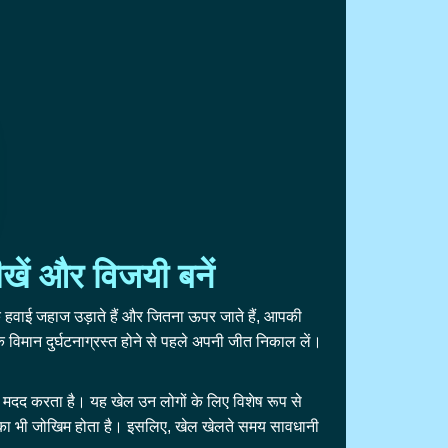
खें और विजयी बनें
 हवाई जहाज उड़ाते हैं और जितना ऊपर जाते हैं, आपकी
ि विमान दुर्घटनाग्रस्त होने से पहले अपनी जीत निकाल लें।
ी मदद करता है। यह खेल उन लोगों के लिए विशेष रूप से
ोने का भी जोखिम होता है। इसलिए, खेल खेलते समय सावधानी