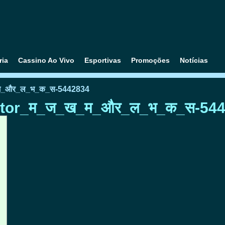
ria
Cassino Ao Vivo
Esportivas
Promoções
Notícias
म_और_ल_भ_क_स-5442834
ator_म_ज_ख_म_और_ल_भ_क_स-54