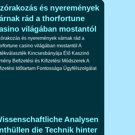
zórakozás és nyeremények
árnak rád a thorfortune
asino világában mostantól
órakozás és nyeremények várnak rád a
orfortune casino világában mostantól A
tékválaszték Kincsesbányája Élő Kaszinó
mény Befizetési és Kifizetési Módszerek A
fizetési Időtartam Fontossága Ügyfélszolgálat
şlayın_gizli
can_yükle_ilə_əldə_olunur_qədim_M
issenschaftliche Analysen
nthüllen die Technik hinter