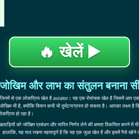
🔥 खेलें ▶️
में जोखिम और लाभ का संतुलन बनाना सी
 जिनमें से एक लोकप्रिय खेल है aviator। यह एक रोमांचक खेल है जिसमें आप एक
ोखिम भी है, क्योंकि विमान कभी भी दुर्घटनाग्रस्त हो सकता है। आपका लक्ष्य है क
ोकप्रिय हो रहा है।
ाड़ियों को जोखिम प्रबंधन और त्वरित निर्णय लेने की क्षमता विकसित करने में भ
ं। हालांकि, यह याद रखना महत्वपूर्ण है कि यह एक जुआ खेल है और इसमें पैसे ख