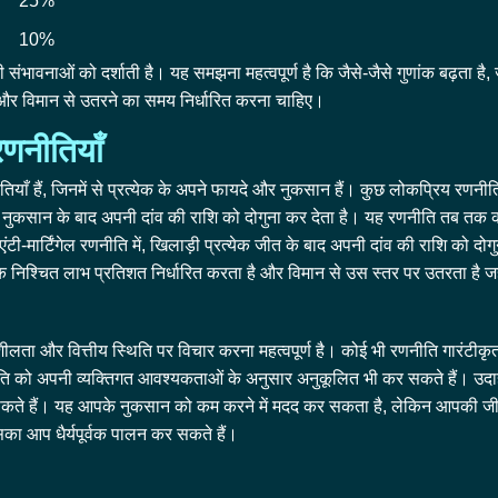
25%
10%
 संभावनाओं को दर्शाती है। यह समझना महत्वपूर्ण है कि जैसे-जैसे गुणांक बढ़ता ह
र विमान से उतरने का समय निर्धारित करना चाहिए।
रणनीतियाँ
ाँ हैं, जिनमें से प्रत्येक के अपने फायदे और नुकसान हैं। कुछ लोकप्रिय रणनीतियों 
त्येक नुकसान के बाद अपनी दांव की राशि को दोगुना कर देता है। यह रणनीति तब 
ी-मार्टिंगेल रणनीति में, खिलाड़ी प्रत्येक जीत के बाद अपनी दांव की राशि को दो
क निश्चित लाभ प्रतिशत निर्धारित करता है और विमान से उस स्तर पर उतरता है जहा
 और वित्तीय स्थिति पर विचार करना महत्वपूर्ण है। कोई भी रणनीति गारंटीकृत
नीति को अपनी व्यक्तिगत आवश्यकताओं के अनुसार अनुकूलित भी कर सकते हैं। उद
 सकते हैं। यह आपके नुकसान को कम करने में मदद कर सकता है, लेकिन आपकी जीत 
 आप धैर्यपूर्वक पालन कर सकते हैं।