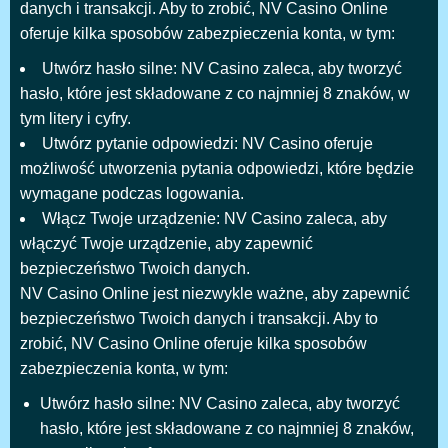
danych i transakcji. Aby to zrobić, NV Casino Online
oferuje kilka sposobów zabezpieczenia konta, w tym:
Utwórz hasło silne: NV Casino zaleca, aby tworzyć
hasło, które jest składowane z co najmniej 8 znaków, w
tym litery i cyfry.
Utwórz pytanie odpowiedzi: NV Casino oferuje
możliwość utworzenia pytania odpowiedzi, które będzie
wymagane podczas logowania.
Włącz Twoje urządzenie: NV Casino zaleca, aby
włączyć Twoje urządzenie, aby zapewnić
bezpieczeństwo Twoich danych.
NV Casino Online jest niezwykle ważne, aby zapewnić
bezpieczeństwo Twoich danych i transakcji. Aby to
zrobić, NV Casino Online oferuje kilka sposobów
zabezpieczenia konta, w tym:
Utwórz hasło silne: NV Casino zaleca, aby tworzyć
hasło, które jest składowane z co najmniej 8 znaków,