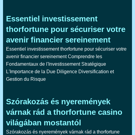
Essentiel investissement
thorfortune pour sécuriser votre
avenir financier sereinement
Essentiel investissement thorfortune pour sécuriser votre
avenir financier sereinement Comprendre les
Fondamentaux de l'Investissement Stratégique
L'Importance de la Due Diligence Diversification et
Gestion du Risque
Szórakozás és nyeremények
várnak rád a thorfortune casino
világában mostantól
Szórakozás és nyeremények várnak rád a thorfortune