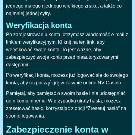
jednego małego i jednego wielkiego znaku, a także co
najmniej jednej cyfry.
Weryfikacja konta
Po zarejestrowaniu konta, otrzymasz wiadomość e-mail z
linkiem weryfikacyjnym. Kliknij na ten link, aby
weryfikować swoje konto. To jest ważne, aby
zabezpieczyć swoje konto przed nieautoryzowanymi
dostępami.
Po weryfikacji konta, możesz już logować się do swojego
konta, aby rozpocząć grę w kasynie online NV Casino.
Pamiętaj, aby pamiętać o swoim hasle i nie udostępniać
go nikomu innemu. W przypadku utraty hasła, możesz
zresetować hasło, korzystając z opcji “Zresetuj hasło” na
stronie logowania.
Zabezpieczenie konta w