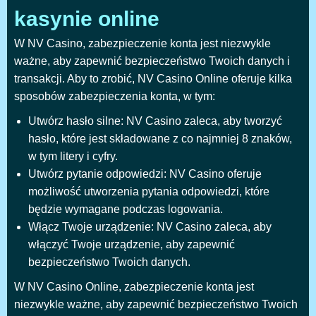
kasynie online
W NV Casino, zabezpieczenie konta jest niezwykle
ważne, aby zapewnić bezpieczeństwo Twoich danych i
transakcji. Aby to zrobić, NV Casino Online oferuje kilka
sposobów zabezpieczenia konta, w tym:
Utwórz hasło silne: NV Casino zaleca, aby tworzyć
hasło, które jest składowane z co najmniej 8 znaków,
w tym litery i cyfry.
Utwórz pytanie odpowiedzi: NV Casino oferuje
możliwość utworzenia pytania odpowiedzi, które
będzie wymagane podczas logowania.
Włącz Twoje urządzenie: NV Casino zaleca, aby
włączyć Twoje urządzenie, aby zapewnić
bezpieczeństwo Twoich danych.
W NV Casino Online, zabezpieczenie konta jest
niezwykle ważne, aby zapewnić bezpieczeństwo Twoich