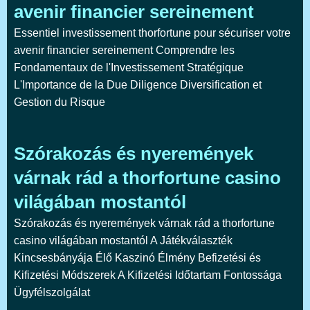
avenir financier sereinement
Essentiel investissement thorfortune pour sécuriser votre
avenir financier sereinement Comprendre les
Fondamentaux de l'Investissement Stratégique
L'Importance de la Due Diligence Diversification et
Gestion du Risque
Szórakozás és nyeremények
várnak rád a thorfortune casino
világában mostantól
Szórakozás és nyeremények várnak rád a thorfortune
casino világában mostantól A Játékválaszték
Kincsesbányája Élő Kaszinó Élmény Befizetési és
Kifizetési Módszerek A Kifizetési Időtartam Fontossága
Ügyfélszolgálat