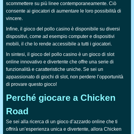
scommettere su più linee contemporaneamente. Ciò
consente ai giocatori di aumentare le loro possibilità di
vincere.
Infine, il gioco del pollo casino è disponibile su diversi
dispositivi, come ad esempio computer e dispositivi
mobili, il che lo rende accessibile a tutti i giocatori.
In sintesi, il gioco del pollo casino è un gioco di slot
online innovativo e divertente che offre una serie di
funzionalità e caratteristiche uniche. Se sei un
appassionato di giochi di slot, non perdere l’opportunità
di provare questo gioco!
Perché giocare a Chicken
Road
Se sei alla ricerca di un gioco d’azzardo online che ti
offrirà un’esperienza unica e divertente, allora Chicken