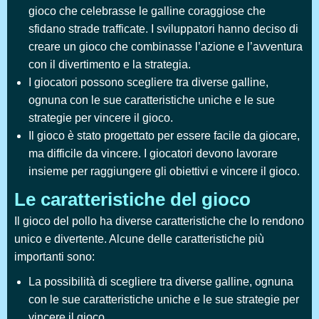
gioco che celebrasse le galline coraggiose che
sfidano strade trafficate. I sviluppatori hanno deciso di
creare un gioco che combinasse l’azione e l’avventura
con il divertimento e la strategia.
I giocatori possono scegliere tra diverse galline,
ognuna con le sue caratteristiche uniche e le sue
strategie per vincere il gioco.
Il gioco è stato progettato per essere facile da giocare,
ma difficile da vincere. I giocatori devono lavorare
insieme per raggiungere gli obiettivi e vincere il gioco.
Le caratteristiche del gioco
Il gioco del pollo ha diverse caratteristiche che lo rendono
unico e divertente. Alcune delle caratteristiche più
importanti sono:
La possibilità di scegliere tra diverse galline, ognuna
con le sue caratteristiche uniche e le sue strategie per
vincere il gioco.