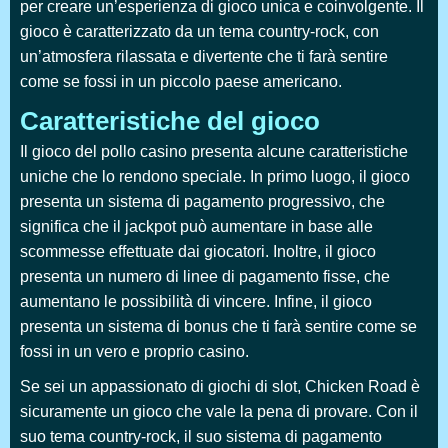
per creare un’esperienza di gioco unica e coinvolgente. Il
gioco è caratterizzato da un tema country-rock, con
un’atmosfera rilassata e divertente che ti farà sentire
come se fossi in un piccolo paese americano.
Caratteristiche del gioco
Il gioco del pollo casino presenta alcune caratteristiche
uniche che lo rendono speciale. In primo luogo, il gioco
presenta un sistema di pagamento progressivo, che
significa che il jackpot può aumentare in base alle
scommesse effettuate dai giocatori. Inoltre, il gioco
presenta un numero di linee di pagamento fisse, che
aumentano le possibilità di vincere. Infine, il gioco
presenta un sistema di bonus che ti farà sentire come se
fossi in un vero e proprio casino.
Se sei un appassionato di giochi di slot, Chicken Road è
sicuramente un gioco che vale la pena di provare. Con il
suo tema country-rock, il suo sistema di pagamento