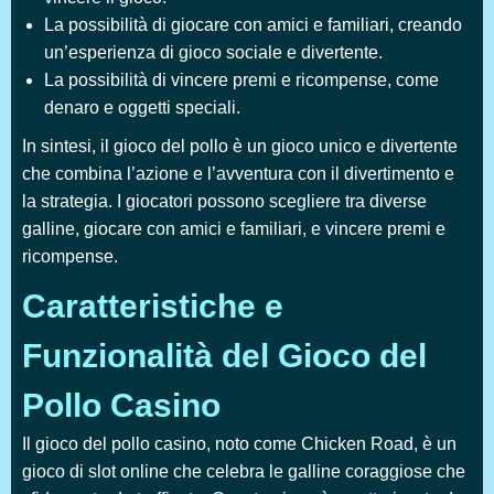
La possibilità di giocare con amici e familiari, creando
un’esperienza di gioco sociale e divertente.
La possibilità di vincere premi e ricompense, come
denaro e oggetti speciali.
In sintesi, il gioco del pollo è un gioco unico e divertente
che combina l’azione e l’avventura con il divertimento e
la strategia. I giocatori possono scegliere tra diverse
galline, giocare con amici e familiari, e vincere premi e
ricompense.
Caratteristiche e
Funzionalità del Gioco del
Pollo Casino
Il gioco del pollo casino, noto come Chicken Road, è un
gioco di slot online che celebra le galline coraggiose che