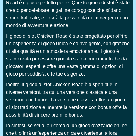
Road è il gioco perfetto per te. Questo gioco di slot è stato
creato per celebrare le galline coraggiose che sfidano
strade trafficate, e ti darà la possibilità di immergerti in un
mondo di avventura e azione.
Il gioco di slot Chicken Road è stato progettato per offrire
un’esperienza di gioco unica e coinvolgente, con grafiche
di alta qualità e un’atmosfera emozionante. Il gioco è
stato creato per essere giocato sia da principianti che da
giocatori esperti, e offre una vasta gamma di opzioni di
gioco per soddisfare le tue esigenze.
Inoltre, il gioco di slot Chicken Road è disponibile in
diverse versioni, tra cui una versione classica e una
versione con bonus. La versione classica offre un gioco
di slot tradizionale, mentre la versione con bonus offre la
possibilità di vincere premi e bonus.
In sintesi, se sei alla ricerca di un gioco d’azzardo online
che ti offrirà un’esperienza unica e divertente, allora