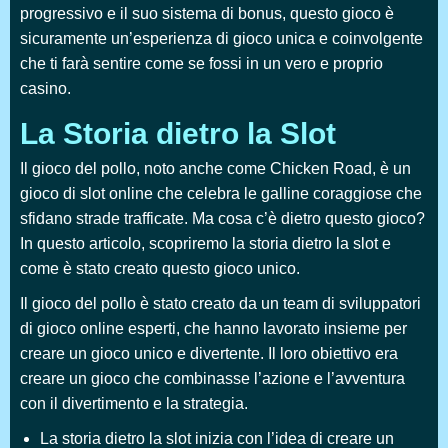
progressivo e il suo sistema di bonus, questo gioco è
sicuramente un’esperienza di gioco unica e coinvolgente
che ti farà sentire come se fossi in un vero e proprio
casino.
La Storia dietro la Slot
Il gioco del pollo, noto anche come Chicken Road, è un
gioco di slot online che celebra le galline coraggiose che
sfidano strade trafficate. Ma cosa c’è dietro questo gioco?
In questo articolo, scopriremo la storia dietro la slot e
come è stato creato questo gioco unico.
Il gioco del pollo è stato creato da un team di sviluppatori
di gioco online esperti, che hanno lavorato insieme per
creare un gioco unico e divertente. Il loro obiettivo era
creare un gioco che combinasse l’azione e l’avventura
con il divertimento e la strategia.
La storia dietro la slot inizia con l’idea di creare un