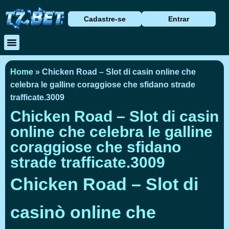
Cadastre-se
Entrar
Baixar Aplicativo
Caça Níqueis
Cassino Ao Vivo
Home
»
Chicken Road – Slot di casin online che
celebra le galline coraggiose che sfidano strade
trafficate.3009
Chicken Road – Slot di casin
online che celebra le galline
coraggiose che sfidano
strade trafficate.3009
Chicken Road – Slot di
casinò online che