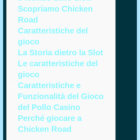
Scopriamo Chicken
Road
Caratteristiche del
gioco
La Storia dietro la Slot
Le caratteristiche del
gioco
Caratteristiche e
Funzionalità del Gioco
del Pollo Casino
Perché giocare a
Chicken Road