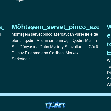
pinco_kazino_ilə_yeni_səyahətə_ba
Möhtəşəm_sərvət_pinco_azerbay
W
e
i
Möhtəşəm sərvət pinco azerbaycan yükle ilə əldə
olunur, qədim Misirin sirrlərini açın Qədim Misirin
t
Sirli Dünyasına Dalın Mystery Simvollarının Gücü
E
Pulsuz Fırlanmaların Cazibəsi Mərkəzi
Sarkofaqın
Wi
Te
Di
Sp
Gl