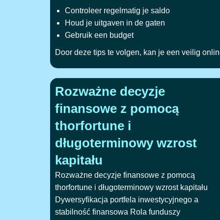
Controleer regelmatig je saldo
Houd je uitgaven in de gaten
Gebruik een budget
Door deze tips te volgen, kan je een veilig on
Rozważne decyzje
finansowe z pomocą
thorfortune i
długoterminowy wzrost
kapitału
Rozważne decyzje finansowe z pomocą
thorfortune i długoterminowy wzrost kapitału
Dywersyfikacja portfela inwestycyjnego a
stabilność finansowa Rola funduszy