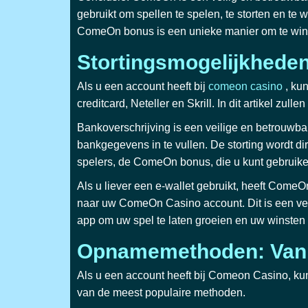
gebruikt om spellen te spelen, te storten en 
ComeOn bonus is een unieke manier om te winn
Stortingsmogelijkheden:
Als u een account heeft bij
comeon casino
, kun
creditcard, Neteller en Skrill. In dit artikel 
Bankoverschrijving is een veilige en betrouwb
bankgegevens in te vullen. De storting wordt d
spelers, de ComeOn bonus, die u kunt gebruike
Als u liever een e-wallet gebruikt, heeft Come
naar uw ComeOn Casino account. Dit is een ve
app om uw spel te laten groeien en uw winsten 
Opnamemethoden: Van c
Als u een account heeft bij Comeon Casino, ku
van de meest populaire methoden.