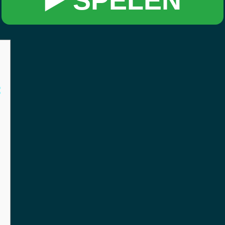
▶️ SPELEN
: