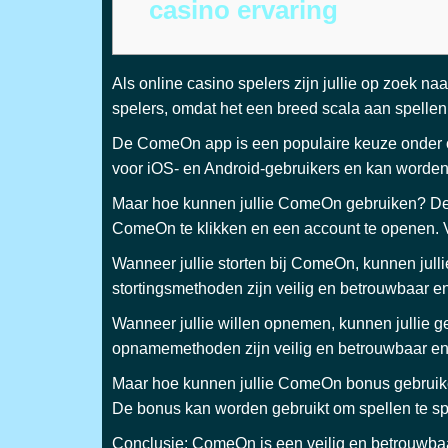
casino ervaring
Als online casino spelers zijn jullie op zoek 
spelers, omdat het een breed scala aan spelle
De ComeOn app is een populaire keuze onder on
voor iOS- en Android-gebruikers en kan worden g
Maar hoe kunnen jullie ComeOn gebruiken? De 
ComeOn te klikken en een account te openen. 
Wanneer jullie storten bij ComeOn, kunnen julli
stortingsmethoden zijn veilig en betrouwbaar 
Wanneer jullie willen opnemen, kunnen jullie 
opnamemethoden zijn veilig en betrouwbaar e
Maar hoe kunnen jullie ComeOn bonus gebruik
De bonus kan worden gebruikt om spellen te s
Conclusie: ComeOn is een veilig en betrouwbaa