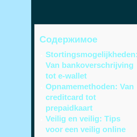
Содержимое
Stortingsmogelijkheden
Van bankoverschrijving
tot e-wallet
Opnamemethoden: Van
creditcard tot
prepaidkaart
Veilig en veilig: Tips
voor een veilig online