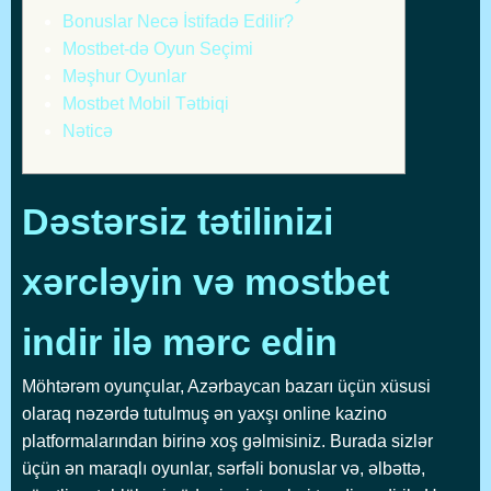
Bonuslar Necə İstifadə Edilir?
Mostbet-də Oyun Seçimi
Məşhur Oyunlar
Mostbet Mobil Tətbiqi
Nəticə
Dəstərsiz tətilinizi
xərcləyin və mostbet
indir ilə mərc edin
Möhtərəm oyunçular, Azərbaycan bazarı üçün xüsusi
olaraq nəzərdə tutulmuş ən yaxşı online kazino
platformalarından birinə xoş gəlmisiniz. Burada sizlər
üçün ən maraqlı oyunlar, sərfəli bonuslar və, əlbəttə,