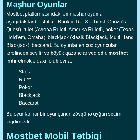
Məşhur Oyunlar
Mostbet platformasındakı ən məşhur oyunlar
aşağıdakılardır: slotlar (Book of Ra, Starburst, Gonzo’s
Quest), rulet (Avropa Ruleti, Amerika Ruleti), poker (Texas
Hold’em, Omaha), blackjack (klasik Blackjack, Multi Hand
Blackjack), baccarat. Bu oyunlar ən çox oyunçular
tərəfindən sevilir və böyük qazanclar vəd edir.
mostbet
indir
etməklə daxil olub oyna.
Slotlar
Rulet
Poker
Blackjack
Baccarat
Bu oyunlar hər bir oyunçunun zövqünə uyğun seçim
təqdim edir.
Mostbet Mobil Tətbiqi