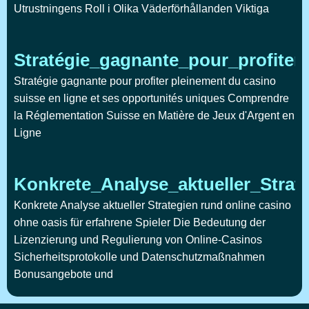
Utrustningens Roll i Olika Väderförhållanden Viktiga
Stratégie_gagnante_pour_profite
Stratégie gagnante pour profiter pleinement du casino
suisse en ligne et ses opportunités uniques Comprendre
la Réglementation Suisse en Matière de Jeux d'Argent en
Ligne
Konkrete_Analyse_aktueller_Strat
Konkrete Analyse aktueller Strategien rund online casino
ohne oasis für erfahrene Spieler Die Bedeutung der
Lizenzierung und Regulierung von Online-Casinos
Sicherheitsprotokolle und Datenschutzmaßnahmen
Bonusangebote und