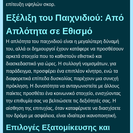
επίτευξη υψηλών σκορ.
Εξέλιξη του Παιχνιδιού: Από
Απλότητα σε Εθισμό
Η απλότητα του παιχνιδιού είναι η μεγαλύτερη δύναμή
του, αλλά οι δημιουργοί έχουν κατάφερε να προσθέσουν
αρκετά στοιχεία που το καθιστούν εθιστικό και
διασκεδαστικό για ώρες. Η συλλογή νομισμάτων, για
παράδειγμα, προσφέρει ένα επιπλέον κίνητρο, ενώ τα
διαφορετικά επίπεδα δυσκολίας παρέχουν μια συνεχή
πρόκληση. Η δυνατότητα να ανταγωνιστείτε με άλλους
παίκτες προσθέτει ένα κοινωνικό στοιχείο, ενισχύοντας
την επιθυμία σας να βελτιώσετε τις δεξιότητές σας. Η
αίσθηση της επιτυχίας, όταν καταφέρνετε να διασχίσετε
τον δρόμο με ασφάλεια, είναι ιδιαίτερα ικανοποιητική.
Επιλογές Εξατομίκευσης και