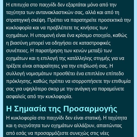
Η επιτυχία στο παιχνίδι δεν εξαρτάται μόνο από την
ταχύτητα των αντανακλαστικών σας, αλλά και από τη
στρατηγική σκέψη. Πρέπει να παρατηρείτε προσεκτικά την
κυκλοφορία και να προβλέπετε τις κινήσεις των
οχημάτων. Η υπομονή είναι ένα κρίσιμο στοιχείο, καθώς
η βιασύνη μπορεί να οδηγήσει σε καταστροφικές
συνέπειες. Η παρατήρηση των κενών μεταξύ των
οχημάτων και η επιλογή της κατάλληλης στιγμής για να
τρέξετε είναι απαραίτητες για την επιβίωσή σας. Η
συλλογή νομισμάτων προσθέτει ένα επιπλέον επίπεδο
πρόκλησης, καθώς πρέπει να ισορροπήσετε την επιθυμία
σας για υψηλότερο σκορ με την ανάγκη να παραμείνετε
ασφαλείς από την κυκλοφορία.
Η Σημασία της Προσαρμογής
Η κυκλοφορία στο παιχνίδι δεν είναι στατική. Η ταχύτητα
και η συχνότητα των οχημάτων αλλάζουν, απαιτώντας
από εσάς να προσαρμόζεστε συνεχώς στις νέες