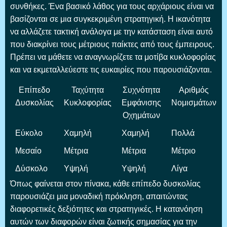
συνθήκες. Ένα βασικό λάθος για τους αρχάριους είναι να
βασίζονται σε μια συγκεκριμένη στρατηγική. Η ικανότητα
να αλλάζετε τακτική ανάλογα με την κατάσταση είναι αυτό
που διακρίνει τους μέτριους παίκτες από τους έμπειρους.
Πρέπει να μάθετε να αναγνωρίζετε τα μοτίβα κυκλοφορίας
και να εκμεταλλεύεστε τις ευκαιρίες που παρουσιάζονται.
Επίπεδο
Ταχύτητα
Συχνότητα
Αριθμός
Δυσκολίας
Κυκλοφορίας
Εμφάνισης
Νομισμάτων
Οχημάτων
Εύκολο
Χαμηλή
Χαμηλή
Πολλά
Μεσαίο
Μέτρια
Μέτρια
Μέτριο
Δύσκολο
Υψηλή
Υψηλή
Λίγα
Όπως φαίνεται στον πίνακα, κάθε επίπεδο δυσκολίας
παρουσιάζει μια μοναδική πρόκληση, απαιτώντας
διαφορετικές δεξιότητες και στρατηγικές. Η κατανόηση
αυτών των διαφορών είναι ζωτικής σημασίας για την