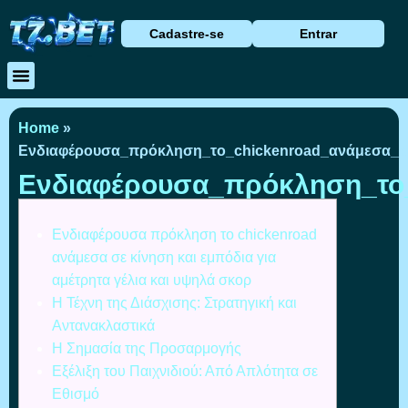
Cadastre-se
Entrar
Baixar Aplicativo
Caça Níqueis
Cassino Ao Vivo
Home
»
Ενδιαφέρουσα_πρόκληση_το_chickenroad_ανάμεσα_σ
Ενδιαφέρουσα_πρόκληση_το_
Ενδιαφέρουσα πρόκληση το chickenroad
ανάμεσα σε κίνηση και εμπόδια για
αμέτρητα γέλια και υψηλά σκορ
Η Τέχνη της Διάσχισης: Στρατηγική και
Αντανακλαστικά
Η Σημασία της Προσαρμογής
Εξέλιξη του Παιχνιδιού: Από Απλότητα σε
Εθισμό