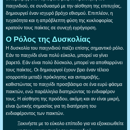
παιχνιδιού, σε συνδυασμό με την αίσθηση της επιτυχίας,
δημιουργεί έναν ισχυρό βρόχο εθισμού. Επιπλέον, η
τυχαιότητα και η απρόβλεπτη φύση της κυκλοφορίας
κρατούν τους παίκτες σε συνεχή εγρήγορση.
Ο Ρόλος της Δυσκολίας
Η δυσκολία του παιχνιδιού παίζει επίσης σημαντικό ρόλο.
Εάν το παιχνίδι είναι πολύ εύκολο, μπορεί να γίνει
βαρετό. Εάν είναι πολύ δύσκολο, μπορεί να αποθαρρύνει
τους παίκτες. Οι δημιουργοί έχουν βρει έναν τέλειο
ισορροπία μεταξύ πρόκλησης και ανταμοιβής,
καθιστώντας το παιχνίδι προσβάσιμο σε ένα ευρύ φάσμα
παικτών, ενώ παράλληλα διατηρώντας το ενδιαφέρον
τους. Η αίσθηση της προόδου, ακόμη και αν είναι μικρή,
είναι ζωτικής σημασίας για τη διατήρηση του
ενδιαφέροντος των παικτών.
Ξεκινήστε με το εύκολο επίπεδο για να εξοικειωθείτε