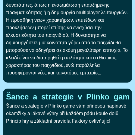
δυνατότητες, όπως η ενσωμάτωση επαυξημένης
πραγματικότητας ή η δημιουργία multiplayer λειτουργιών.
Η προσθήκη νέων χαρακτήρων, επιπέδων και
προκλήσεων μπορεί επίσης να ενισχύσει την
ελκυστικότητα του παιχνιδιού. Η δυνατότητα να
δημιουργήσετε μια κοινότητα γύρω από το παιχνίδι θα
μπορούσε να οδηγήσει σε ακόμη μεγαλύτερη επιτυχία. Το
κλειδί είναι να διατηρηθεί η απλότητα και ο εθιστικός
χαρακτήρας του παιχνιδιού, ενώ παράλληλα
προσφέρονται νέες και καινοτόμες εμπειρίες.
Šance_a_strategie_v_Plinko_gam
Šance a strategie v Plinko game vám přinesou napínavé
okamžiky a lákavé výhry při každém pádu koule dolů
Princip hry a základní pravidla Faktory ovlivňující