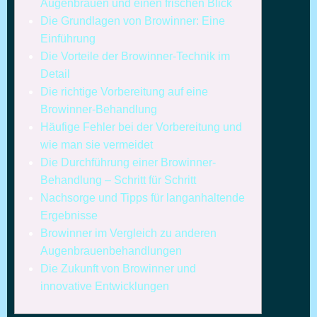
Augenbrauen und einen frischen Blick
Die Grundlagen von Browinner: Eine
Einführung
Die Vorteile der Browinner-Technik im
Detail
Die richtige Vorbereitung auf eine
Browinner-Behandlung
Häufige Fehler bei der Vorbereitung und
wie man sie vermeidet
Die Durchführung einer Browinner-
Behandlung – Schritt für Schritt
Nachsorge und Tipps für langanhaltende
Ergebnisse
Browinner im Vergleich zu anderen
Augenbrauenbehandlungen
Die Zukunft von Browinner und
innovative Entwicklungen