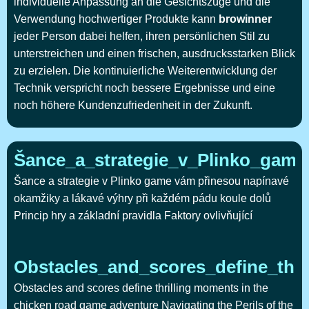
individuelle Anpassung an die Gesichtszüge und die
Verwendung hochwertiger Produkte kann
browinner
jeder Person dabei helfen, ihren persönlichen Stil zu
unterstreichen und einen frischen, ausdrucksstarken Blick
zu erzielen. Die kontinuierliche Weiterentwicklung der
Technik verspricht noch bessere Ergebnisse und eine
noch höhere Kundenzufriedenheit in der Zukunft.
Šance_a_strategie_v_Plinko_gam
Šance a strategie v Plinko game vám přinesou napínavé
okamžiky a lákavé výhry při každém pádu koule dolů
Princip hry a základní pravidla Faktory ovlivňující
Obstacles_and_scores_define_thr
Obstacles and scores define thrilling moments in the
chicken road game adventure Navigating the Perils of the