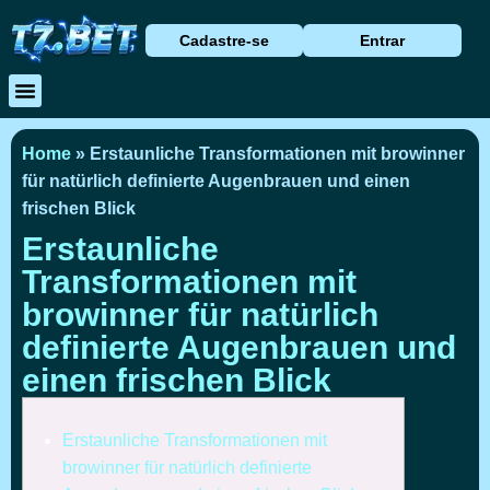
Cadastre-se
Entrar
Baixar Aplicativo
Caça Níqueis
Cassino Ao Vivo
Home
»
Erstaunliche Transformationen mit browinner
für natürlich definierte Augenbrauen und einen
frischen Blick
Erstaunliche
Transformationen mit
browinner für natürlich
definierte Augenbrauen und
einen frischen Blick
Erstaunliche Transformationen mit
browinner für natürlich definierte