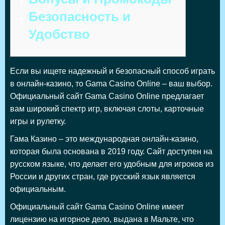
Безопасность и
Удобство
Если вы ищете надежный и безопасный способ играть
в онлайн-казино, то Gama Casino Online – ваш выбор.
Официальный сайт Gama Casino Online предлагает
вам широкий спектр игр, включая слоты, карточные
игры и рулетку.
Гама Казино – это международная онлайн-казино,
которая была основана в 2019 году. Сайт доступен на
русском языке, что делает его удобным для игроков из
России и других стран, где русский язык является
официальным.
Официальный сайт Gama Casino Online имеет
лицензию на игорное дело, выдана в Мальте, что