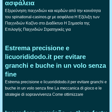
ασφάλεια
Εξερεύνηση παιχνιδιών και κερδών από την κοινότητα
του spinational-casinos.gr με ασφάλεια Η Εξέλιξη των
Παιχνιδιών Καζίνο στο Διαδίκτυο Η Σημασία της
Επιλογής Παιχνιδιών Στρατηγικές για
Estrema precisione e
licuorididodo.it per evitare
granchi e buche in un volo senza
fine
Estrema precisione e licuorididodo.it per evitare granchi e
buche in un volo senza fine La meccanica di gioco e le
strategie di sopravvivenza Come ottimizzare