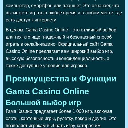
компьютер, смартфон или планшет. Это означает, что
вы можете играть в любое время и в любом месте, где
есть доступ к интернету.
В целом, Gama Casino Online – это отличный выбор
для тех, кто ищет надежный и безопасный способ
играть в онлайн-казино. Официальный сайт Gama
Casino Online предлагает вам широкий выбор игр,
высокую безопасность и конфиденциальность, а
также доступные условия для игроков.
Преимущества и Функции
Gama Casino Online
Большой выбор игр
Гама Казино предлагает более 1 000 игр, включая
слоты, карточные игры, рулетку, покер и другие. Это
позволяет игрокам выбрать игру, которая им