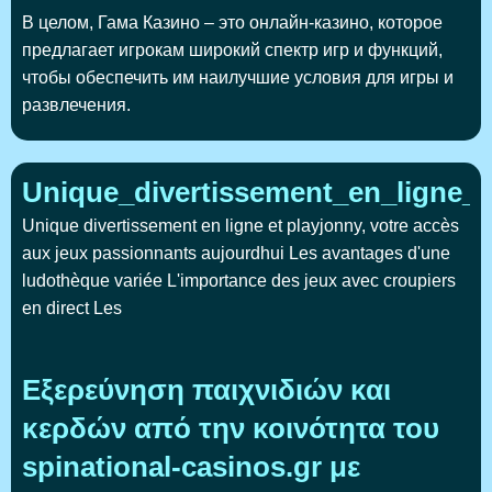
В целом, Гама Казино – это онлайн-казино, которое
предлагает игрокам широкий спектр игр и функций,
чтобы обеспечить им наилучшие условия для игры и
развлечения.
Unique_divertissement_en_ligne_
Unique divertissement en ligne et playjonny, votre accès
aux jeux passionnants aujourdhui Les avantages d'une
ludothèque variée L'importance des jeux avec croupiers
en direct Les
Εξερεύνηση παιχνιδιών και
κερδών από την κοινότητα του
spinational-casinos.gr με