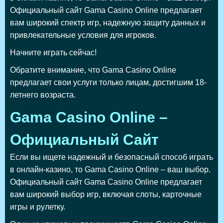
Официальный сайт Gama Casino Online предлагает
вам широкий спектр игр, надежную защиту данных и
привлекательные условия для игроков.
Начните играть сейчас!
Обратите внимание, что Gama Casino Online
предлагает свои услуги только лицам, достигшим 18-
летнего возраста.
Gama Casino Online –
Официальный Сайт
Если вы ищете надежный и безопасный способ играть
в онлайн-казино, то Gama Casino Online – ваш выбор.
Официальный сайт Gama Casino Online предлагает
вам широкий выбор игр, включая слоты, карточные
игры и рулетку.