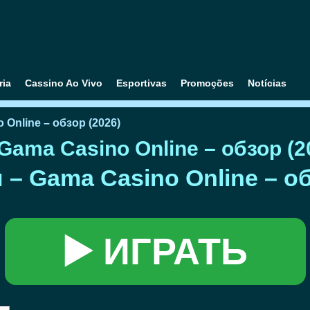
ria
Cassino Ao Vivo
Esportivas
Promoções
Notícias
Online – обзор (2026)
Gama Casino Online – обзор (2
– Gama Casino Online – об
▶️ ИГРАТЬ