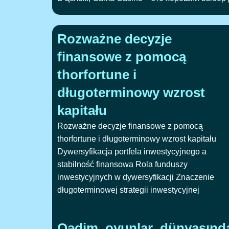
Rozważne decyzje
finansowe z pomocą
thorfortune i
długoterminowy wzrost
kapitału
Rozważne decyzje finansowe z pomocą
thorfortune i długoterminowy wzrost kapitału
Dywersyfikacja portfela inwestycyjnego a
stabilność finansowa Rola funduszy
inwestycyjnych w dywersyfikacji Znaczenie
długoterminowej strategii inwestycyjnej
Qədim_oyunlar_dünyasında_