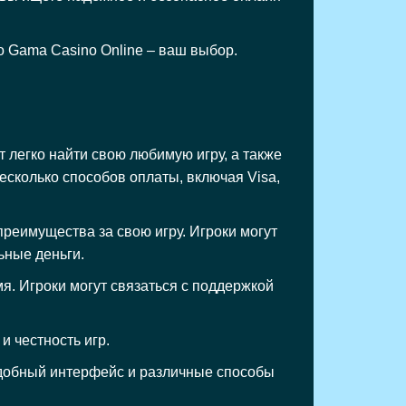
о Gama Casino Online – ваш выбор.
 легко найти свою любимую игру, а также
несколько способов оплаты, включая Visa,
реимущества за свою игру. Игроки могут
ьные деньги.
я. Игроки могут связаться с поддержкой
и честность игр.
 удобный интерфейс и различные способы