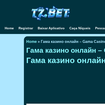
Home
Registrar
Baixar Aplicativo
Caça Níqueis
Pesca
Home
»
Гама казино онлайн – Gama Casino 
Гама казино онлайн – 
Гама казино онлайн 