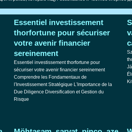
Essentiel investissement
S
thorfortune pour sécuriser
v
votre avenir financier
c
sereinement
Sz
th
Essentiel investissement thorfortune pour
Já
sécuriser votre avenir financier sereinement
Él
Comprendre les Fondamentaux de
Ki
l'Investissement Stratégique L'Importance de la
Due Diligence Diversification et Gestion du
Risque
pinco_kazino_ilə_yeni_səyahətə_ba
Möhtəşəm_sərvət_pinco_azerbay
W