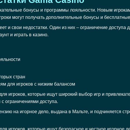
екательные бонусы и программы лояльности. Новым игрокам
гроки могут получать дополнительные бонусы и бесплатные
ет и свои недостатки. Один из них – ограничение доступа д
аунт и играть в казино.
ояльности
торых стран
ям для игроков с низким балансом
для игроков, которые ищут широкий выбор игр и привлекате
я с ограничениями доступа.
ензию на игорное дело, выдана в Мальте, и подчиняется ст
ля игроков, которые ищут безопасное и честное игорное де