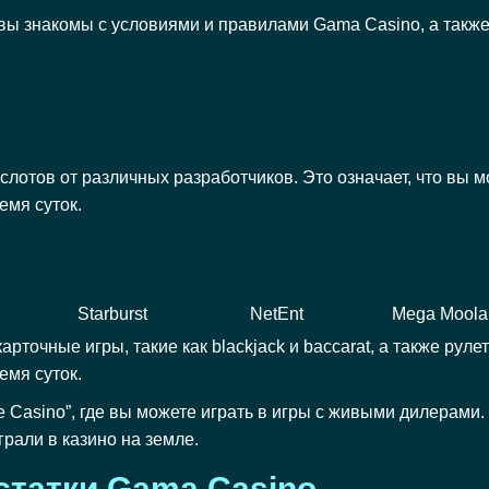
 вы знакомы с условиями и правилами Gama Casino, а такж
слотов от различных разработчиков. Это означает, что вы м
емя суток.
Starburst
NetEnt
Mega Moola
арточные игры, такие как blackjack и baccarat, а также руле
емя суток.
ve Casino”, где вы можете играть в игры с живыми дилерами.
грали в казино на земле.
статки Gama Casino