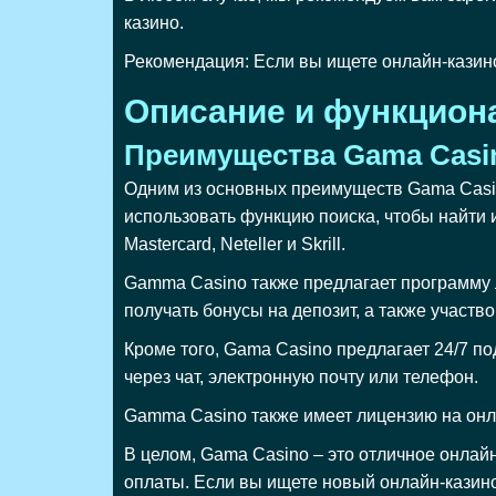
казино.
Рекомендация: Если вы ищете онлайн-казино,
Описание и функцион
Преимущества Gama Casi
Одним из основных преимуществ Gama Casino
использовать функцию поиска, чтобы найти и
Mastercard, Neteller и Skrill.
Gamma Casino также предлагает программу л
получать бонусы на депозит, а также участв
Кроме того, Gama Casino предлагает 24/7 по
через чат, электронную почту или телефон.
Gamma Casino также имеет лицензию на онла
В целом, Gama Casino – это отличное онлай
оплаты. Если вы ищете новый онлайн-казино