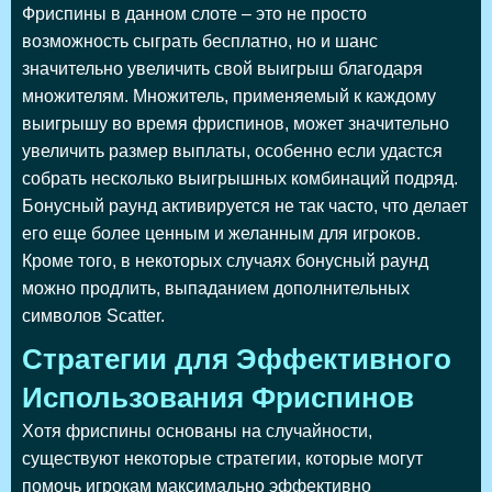
Фриспины в данном слоте – это не просто
возможность сыграть бесплатно, но и шанс
значительно увеличить свой выигрыш благодаря
множителям. Множитель, применяемый к каждому
выигрышу во время фриспинов, может значительно
увеличить размер выплаты, особенно если удастся
собрать несколько выигрышных комбинаций подряд.
Бонусный раунд активируется не так часто, что делает
его еще более ценным и желанным для игроков.
Кроме того, в некоторых случаях бонусный раунд
можно продлить, выпаданием дополнительных
символов Scatter.
Стратегии для Эффективного
Использования Фриспинов
Хотя фриспины основаны на случайности,
существуют некоторые стратегии, которые могут
помочь игрокам максимально эффективно