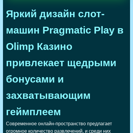
Яркий дизайн слот-
машин Pragmatic Play в
Olimp Казино
привлекает щедрыми
бонусами и
захватывающим
геймплеем
Современное онлайн-пространство предлагает
огромное количество развлечений, и среди них