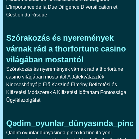
L'Importance de la Due Diligence Diversification et
Gestion du Risque
Szórakozás és nyeremények
várnak rád a thorfortune casino
világában mostantól
Szórakozás és nyeremények várnak rád a thorfortune
casino világában mostantól A Játékválaszték
Kincsesbányája Élő Kaszinó Élmény Befizetési és
Kifizetési Módszerek A Kifizetési Időtartam Fontossága
Ügyfélszolgálat
Qədim_oyunlar_dünyasında_pinco_k
Qədim oyunlar dünyasında pinco kazino ilə yeni