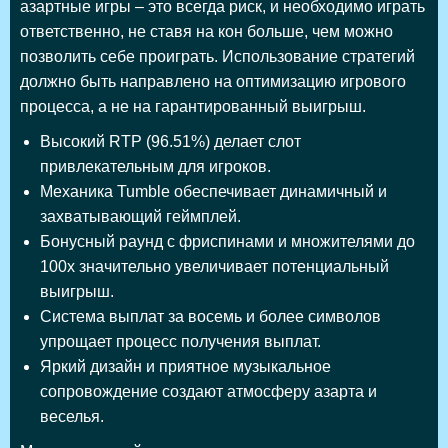
азартные игры – это всегда риск, и необходимо играть
ответственно, не ставя на кон больше, чем можно
позволить себе проиграть. Использование стратегий
должно быть направлено на оптимизацию игрового
процесса, а не на гарантированный выигрыш.
Высокий RTP (96.51%) делает слот
привлекательным для игроков.
Механика Tumble обеспечивает динамичный и
захватывающий геймплей.
Бонусный раунд с фриспинами и множителями до
100x значительно увеличивает потенциальный
выигрыш.
Система выплат за восемь и более символов
упрощает процесс получения выплат.
Яркий дизайн и приятное музыкальное
сопровождение создают атмосферу азарта и
веселья.