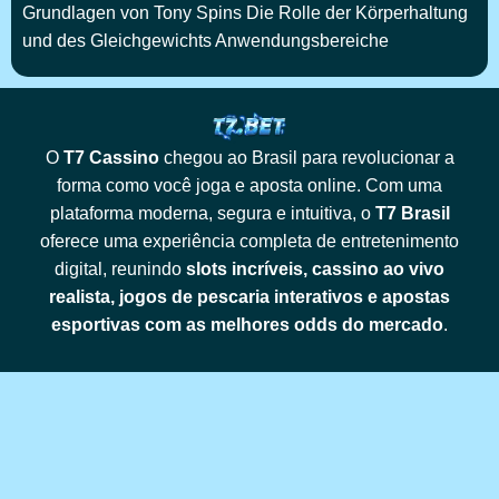
Grundlagen von Tony Spins Die Rolle der Körperhaltung
und des Gleichgewichts Anwendungsbereiche
O
T7 Cassino
chegou ao Brasil para revolucionar a
forma como você joga e aposta online. Com uma
plataforma moderna, segura e intuitiva, o
T7 Brasil
oferece uma experiência completa de entretenimento
digital, reunindo
slots incríveis, cassino ao vivo
realista, jogos de pescaria interativos e apostas
esportivas com as melhores odds do mercado
.