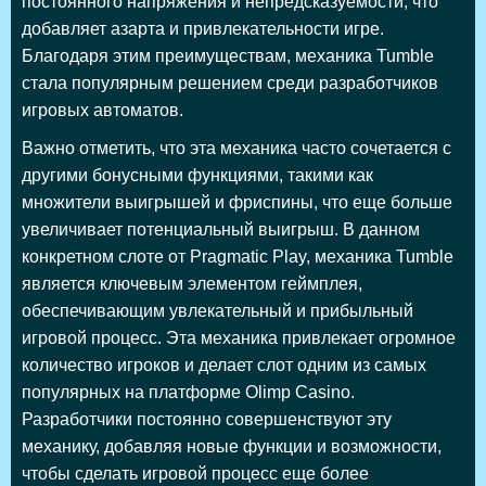
постоянного напряжения и непредсказуемости, что
добавляет азарта и привлекательности игре.
Благодаря этим преимуществам, механика Tumble
стала популярным решением среди разработчиков
игровых автоматов.
Важно отметить, что эта механика часто сочетается с
другими бонусными функциями, такими как
множители выигрышей и фриспины, что еще больше
увеличивает потенциальный выигрыш. В данном
конкретном слоте от Pragmatic Play, механика Tumble
является ключевым элементом геймплея,
обеспечивающим увлекательный и прибыльный
игровой процесс. Эта механика привлекает огромное
количество игроков и делает слот одним из самых
популярных на платформе Olimp Casino.
Разработчики постоянно совершенствуют эту
механику, добавляя новые функции и возможности,
чтобы сделать игровой процесс еще более