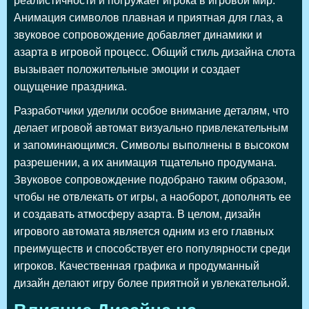
реалистичности и погружает игрока в игровой мир.
Анимация символов плавная и приятная для глаз, а
звуковое сопровождение добавляет динамики и
азарта в игровой процесс. Общий стиль дизайна слота
вызывает положительные эмоции и создает
ощущение праздника.
Разработчики уделили особое внимание деталям, что
делает игровой автомат визуально привлекательным
и запоминающимся. Символы выполнены в высоком
разрешении, а их анимация тщательно продумана.
Звуковое сопровождение подобрано таким образом,
чтобы не отвлекать от игры, а наоборот, дополнять ее
и создавать атмосферу азарта. В целом, дизайн
игрового автомата является одним из его главных
преимуществ и способствует его популярности среди
игроков. Качественная графика и продуманный
дизайн делают игру более приятной и увлекательной.