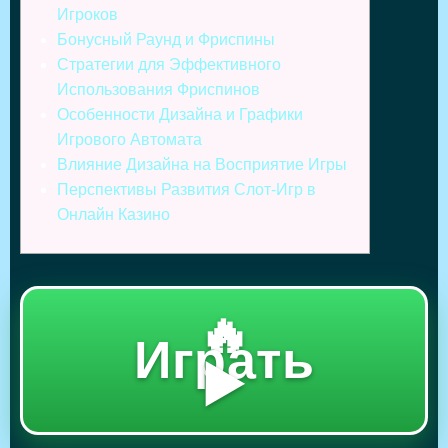
Игроков
Бонусный Раунд и Фриспины
Стратегии для Эффективного
Использования Фриспинов
Особенности Дизайна и Графики
Игрового Автомата
Влияние Дизайна на Восприятие Игры
Перспективы Развития Слот-Игр в
Онлайн Казино
🔥
Играть
▶️