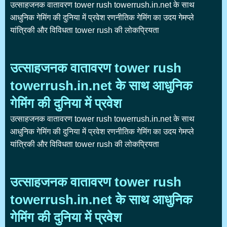
उत्साहजनक वातावरण tower rush towerrush.in.net के साथ
आधुनिक गेमिंग की दुनिया में प्रवेश रणनीतिक गेमिंग का उदय गेमप्ले
यांत्रिकी और विविधता tower rush की लोकप्रियता
उत्साहजनक वातावरण tower rush
towerrush.in.net के साथ आधुनिक
गेमिंग की दुनिया में प्रवेश
उत्साहजनक वातावरण tower rush towerrush.in.net के साथ
आधुनिक गेमिंग की दुनिया में प्रवेश रणनीतिक गेमिंग का उदय गेमप्ले
यांत्रिकी और विविधता tower rush की लोकप्रियता
उत्साहजनक वातावरण tower rush
towerrush.in.net के साथ आधुनिक
गेमिंग की दुनिया में प्रवेश