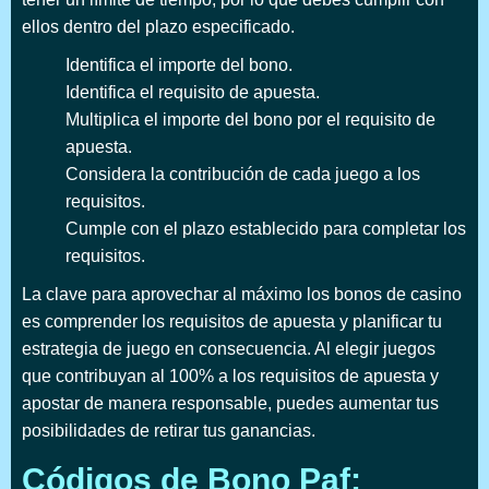
ellos dentro del plazo especificado.
Identifica el importe del bono.
Identifica el requisito de apuesta.
Multiplica el importe del bono por el requisito de
apuesta.
Considera la contribución de cada juego a los
requisitos.
Cumple con el plazo establecido para completar los
requisitos.
La clave para aprovechar al máximo los bonos de casino
es comprender los requisitos de apuesta y planificar tu
estrategia de juego en consecuencia. Al elegir juegos
que contribuyan al 100% a los requisitos de apuesta y
apostar de manera responsable, puedes aumentar tus
posibilidades de retirar tus ganancias.
Códigos de Bono Paf: