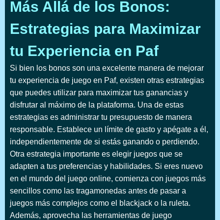
Más Allá de los Bonos:
Estrategias para Maximizar
tu Experiencia en Paf
Si bien los bonos son una excelente manera de mejorar
tu experiencia de juego en Paf, existen otras estrategias
que puedes utilizar para maximizar tus ganancias y
disfrutar al máximo de la plataforma. Una de estas
estrategias es administrar tu presupuesto de manera
responsable. Establece un límite de gasto y apégate a él,
independientemente de si estás ganando o perdiendo.
Otra estrategia importante es elegir juegos que se
adapten a tus preferencias y habilidades. Si eres nuevo
en el mundo del juego online, comienza con juegos más
sencillos como las tragamonedas antes de pasar a
juegos más complejos como el blackjack o la ruleta.
Además, aprovecha las herramientas de juego