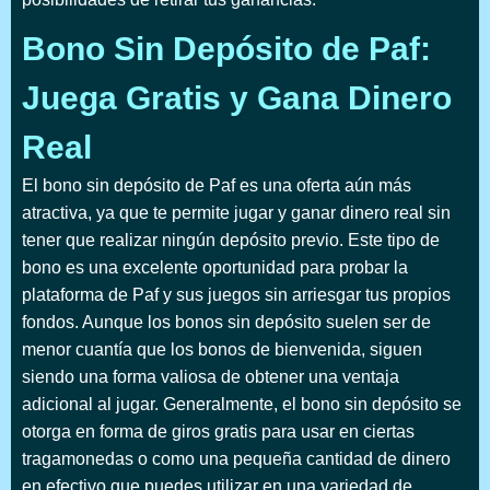
Bono Sin Depósito de Paf:
Juega Gratis y Gana Dinero
Real
El bono sin depósito de Paf es una oferta aún más
atractiva, ya que te permite jugar y ganar dinero real sin
tener que realizar ningún depósito previo. Este tipo de
bono es una excelente oportunidad para probar la
plataforma de Paf y sus juegos sin arriesgar tus propios
fondos. Aunque los bonos sin depósito suelen ser de
menor cuantía que los bonos de bienvenida, siguen
siendo una forma valiosa de obtener una ventaja
adicional al jugar. Generalmente, el bono sin depósito se
otorga en forma de giros gratis para usar en ciertas
tragamonedas o como una pequeña cantidad de dinero
en efectivo que puedes utilizar en una variedad de