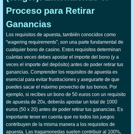
Proceso para Retirar
Ganancias
Los requisitos de apuesta, también conocidos como
“wagering requirements”, son una parte fundamental de
cualquier bono de casino. Estos requisitos determinan
cuántas veces debes apostar el importe del bono (y a
veces el importe del depósito) antes de poder retirar tus
ganancias. Comprender los requisitos de apuesta es
esencial para evitar frustraciones y asegurarte de que
puedes sacar el máximo provecho de tus bonos. Por
ejemplo, si recibes un bono de 50 euros con un requisito
de apuesta de 20x, deberás apostar un total de 1000
euros (50 x 20) antes de poder retirar tus ganancias. Es
importante tener en cuenta que no todos los juegos
contribuyen de la misma manera a los requisitos de
apuesta. Las tragamonedas suelen contribuir al 100%,