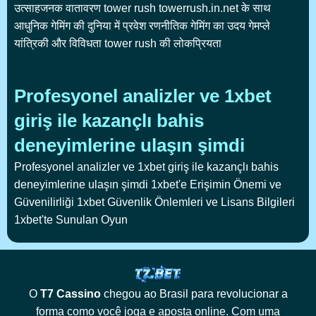
उत्साहजनक वातावरण tower rush towerrush.in.net के साथ
आधुनिक गेमिंग की दुनिया में प्रवेश रणनीतिक गेमिंग का उदय गेमप्ले
यांत्रिकी और विविधता tower rush की लोकप्रियता
Profesyonel analizler ve 1xbet
giriş ile kazançlı bahis
deneyimlerine ulaşın şimdi
Profesyonel analizler ve 1xbet giriş ile kazançlı bahis
deneyimlerine ulaşın şimdi 1xbet'e Erişimin Önemi ve
Güvenilirliği 1xbet Güvenlik Önlemleri ve Lisans Bilgileri
1xbet'te Sunulan Oyun
O
T7 Cassino
chegou ao Brasil para revolucionar a
forma como você joga e aposta online. Com uma