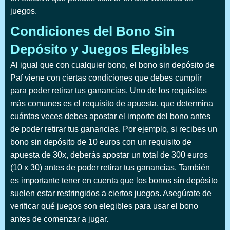
juegos.
Condiciones del Bono Sin
Depósito y Juegos Elegibles
Al igual que con cualquier bono, el bono sin depósito de
Paf viene con ciertas condiciones que debes cumplir
para poder retirar tus ganancias. Uno de los requisitos
más comunes es el requisito de apuesta, que determina
cuántas veces debes apostar el importe del bono antes
de poder retirar tus ganancias. Por ejemplo, si recibes un
bono sin depósito de 10 euros con un requisito de
apuesta de 30x, deberás apostar un total de 300 euros
(10 x 30) antes de poder retirar tus ganancias. También
es importante tener en cuenta que los bonos sin depósito
suelen estar restringidos a ciertos juegos. Asegúrate de
verificar qué juegos son elegibles para usar el bono
antes de comenzar a jugar.