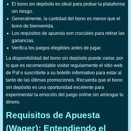
El bono sin depósito es ideal para probar la plataforma
sin riesgo.
Generalmente, la cantidad del bono es menor que el
bono de bienvenida.
Los requisitos de apuesta son cruciales para retirar las
ganancias.
Verifica los juegos elegibles antes de jugar.
La disponibilidad del bono sin depósito puede variar, por
lo que es recomendable visitar regularmente el sitio web
de Paf o suscribirte a su boletín informativo para estar al
tanto de las últimas promociones. Recuerda que el bono
sin depósito es una oportunidad excelente para
experimentar la emoción del juego online sin arriesgar tu
dinero.
Requisitos de Apuesta
(Wager): Entendiendo el