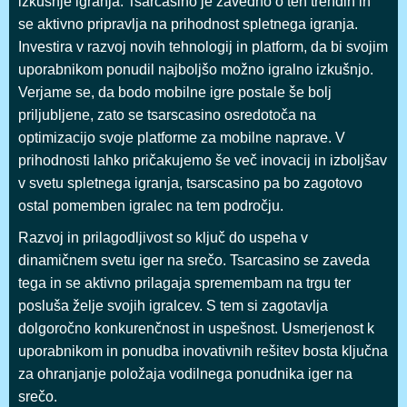
izkušnje igranja. Tsarcasino je zavedno o teh trendih in
se aktivno pripravlja na prihodnost spletnega igranja.
Investira v razvoj novih tehnologij in platform, da bi svojim
uporabnikom ponudil najboljšo možno igralno izkušnjo.
Verjame se, da bodo mobilne igre postale še bolj
priljubljene, zato se tsarscasino osredotoča na
optimizacijo svoje platforme za mobilne naprave. V
prihodnosti lahko pričakujemo še več inovacij in izboljšav
v svetu spletnega igranja, tsarscasino pa bo zagotovo
ostal pomemben igralec na tem področju.
Razvoj in prilagodljivost so ključ do uspeha v
dinamičnem svetu iger na srečo. Tsarcasino se zaveda
tega in se aktivno prilagaja spremembam na trgu ter
posluša želje svojih igralcev. S tem si zagotavlja
dolgoročno konkurenčnost in uspešnost. Usmerjenost k
uporabnikom in ponudba inovativnih rešitev bosta ključna
za ohranjanje položaja vodilnega ponudnika iger na
srečo.