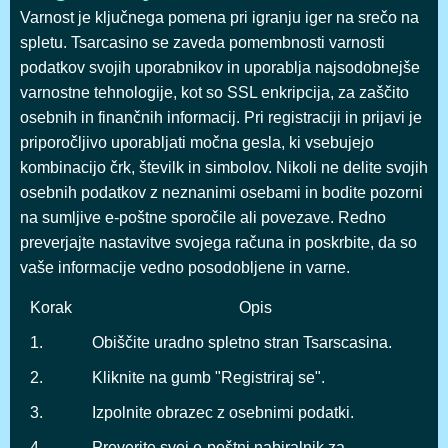
Varnost je ključnega pomena pri igranju iger na srečo na
spletu. Tsarcasino se zaveda pomembnosti varnosti
podatkov svojih uporabnikov in uporablja najsodobnejše
varnostne tehnologije, kot so SSL enkripcija, za zaščito
osebnih in finančnih informacij. Pri registraciji in prijavi je
priporočljivo uporabljati močna gesla, ki vsebujejo
kombinacijo črk, številk in simbolov. Nikoli ne delite svojih
osebnih podatkov z neznanimi osebami in bodite pozorni
na sumljive e-poštne sporočile ali povezave. Redno
preverjajte nastavitve svojega računa in poskrbite, da so
vaše informacije vedno posodobljene in varne.
Korak
Opis
1.
Obiščite uradno spletno stran Tsarscasina.
2.
Kliknite na gumb "Registriraj se".
3.
Izpolnite obrazec z osebnimi podatki.
4.
Preverite svoj e-poštni nabiralnik za