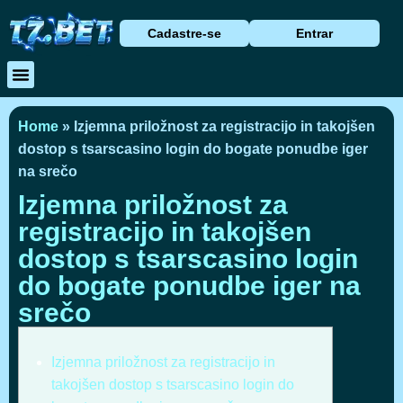
Cadastre-se
Entrar
Baixar Aplicativo
Caça Níqueis
Cassino Ao Vivo
Home
»
Izjemna priložnost za registracijo in takojšen
dostop s tsarscasino login do bogate ponudbe iger
na srečo
Izjemna priložnost za
registracijo in takojšen
dostop s tsarscasino login
do bogate ponudbe iger na
srečo
Izjemna priložnost za registracijo in
takojšen dostop s tsarscasino login do