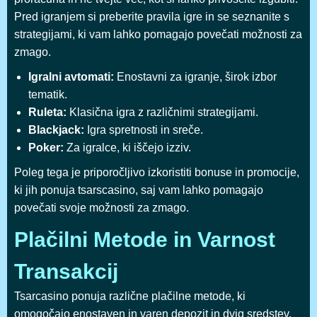
Pred igranjem si preberite pravila igre in se seznanite s
strategijami, ki vam lahko pomagajo povečati možnosti za
zmago.
Igralni avtomati:
Enostavni za igranje, širok izbor
tematik.
Ruleta:
Klasična igra z različnimi strategijami.
Blackjack:
Igra spretnosti in sreče.
Poker:
Za igralce, ki iščejo izziv.
Poleg tega je priporočljivo izkoristiti bonuse in promocije,
ki jih ponuja tsarscasino, saj vam lahko pomagajo
povečati svoje možnosti za zmago.
Plačilni Metode in Varnost
Transakcij
Tsarcasino ponuja različne plačilne metode, ki
omogočajo enostaven in varen depozit in dvig sredstev.