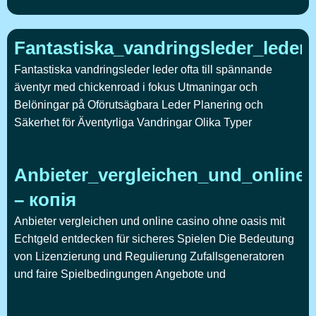
Fantastiska_vandringsleder_leder
Fantastiska vandringsleder leder ofta till spännande
äventyr med chickenroad i fokus Utmaningar och
Belöningar på Oförutsägbara Leder Planering och
Säkerhet för Äventyrliga Vandringar Olika Typer
Anbieter_vergleichen_und_online
– копія
Anbieter vergleichen und online casino ohne oasis mit
Echtgeld entdecken für sicheres Spielen Die Bedeutung
von Lizenzierung und Regulierung Zufallsgeneratoren
und faire Spielbedingungen Angebote und