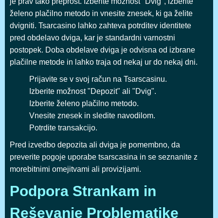
je prav tako preprost. Izberite možnost "Dvig", izberite
želeno plačilno metodo in vnesite znesek, ki ga želite
dvigniti. Tsarcasino lahko zahteva potrditev identitete
pred obdelavo dviga, kar je standardni varnostni
postopek. Doba obdelave dviga je odvisna od izbrane
plačilne metode in lahko traja od nekaj ur do nekaj dni.
Prijavite se v svoj račun na Tsarscasinu.
Izberite možnost "Depozit" ali "Dvig".
Izberite želeno plačilno metodo.
Vnesite znesek in sledite navodilom.
Potrdite transakcijo.
Pred izvedbo depozita ali dviga je pomembno, da
preverite pogoje uporabe tsarscasina in se seznanite z
morebitnimi omejitvami ali provizijami.
Podpora Strankam in
Reševanje Problematike