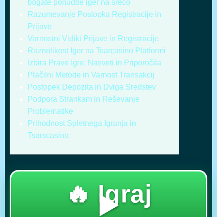
bogate ponudbe iger na srečo
Razumevanje Postopka Registracije in
Prijave
Varnostni Vidiki Prijave in Registracije
Raznolikost Iger na Tsarcasino Platformi
Izbira Prave Igre: Nasveti in Priporočila
Plačilni Metode in Varnost Transakcij
Postopek Depozita in Dviga Sredstev
Podpora Strankam in Reševanje
Problematike
Prihodnost Spletnega Igranja in
Tsarscasino
🔥 Igraj
▶️