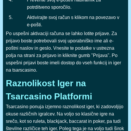
potrditveno sporočilo.
5.
Aktivirajte svoj račun s klikom na povezavo v
e-pošti.
Po uspešni aktivaciji računa se lahko lotite prijave. Za
prijavo boste potrebovali svoj uporabniško ime ali e-
poštni naslov in geslo. Vnesite te podatke v ustrezna
polja na strani za prijavo in kliknite gumb "Prijava". Po
uspešni prijavi boste imeli dostop do vseh funkcij in iger
na tsarscasino.
Raznolikost Iger na
Tsarcasino Platformi
Tsarcasino ponuja izjemno raznolikost iger, ki zadovoljijo
okuse različnih igralcev. Na voljo so klasične igre na
srečo, kot so ruleta, blackjack, baccarat in poker, pa tudi
številne različice teh iger. Poleg tega je na voljo tudi širok