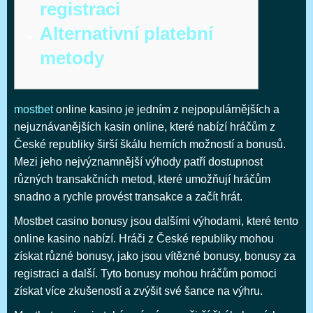
registraci
Alternativní platební
metody
mostbet
online kasino je jedním z nejpopulárnějších a
nejuznávanějších kasin online, které nabízí hráčům z
České republiky širší škálu herních možností a bonusů.
Mezi jeho nejvýznamnější výhody patří dostupnost
různých transakčních metod, které umožňují hráčům
snadno a rychle provést transakce a začít hrát.
Mostbet casino bonusy jsou dalšími výhodami, které tento
online kasino nabízí. Hráči z České republiky mohou
získat různé bonusy, jako jsou vítězné bonusy, bonusy za
registraci a další. Tyto bonusy mohou hráčům pomoci
získat více zkušeností a zvýšit své šance na výhru.