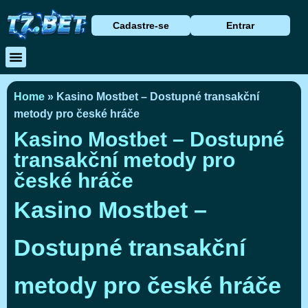
Cadastre-se
Entrar
Baixar Aplicativo
Caça Níqueis
Cassino Ao Vivo
Home
»
Kasino Mostbet – Dostupné transakční
metody pro české hráče
Kasino Mostbet – Dostupné
transakční metody pro
české hráče
Kasino Mostbet –
Dostupné transakční
metody pro české hráče