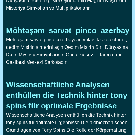
Dünyasına Yolculuq: Slot Oyunlarının Məğzini Kəşf Edin
Misteriya Simvolları və Multiplikatorların
Möhtəşəm_sərvət_pinco_azerbayca
Möhtəşəm sərvət pinco azerbaycan yükle ilə əldə olunur,
qədim Misirin sirrlərini açın Qədim Misirin Sirli Dünyasına
Dalın Mystery Simvollarının Gücü Pulsuz Fırlanmaların
Cazibəsi Mərkəzi Sarkofaqın
Wissenschaftliche Analysen
enthüllen die Technik hinter tony
spins für optimale Ergebnisse
Wissenschaftliche Analysen enthüllen die Technik hinter
tony spins für optimale Ergebnisse Die biomechanischen
Grundlagen von Tony Spins Die Rolle der Körperhaltung