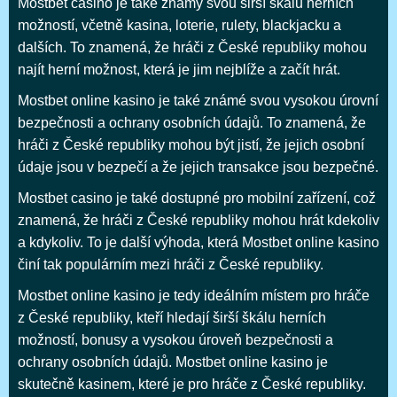
Mostbet casino je také známý svou širší škálu herních
možností, včetně kasina, loterie, rulety, blackjacku a
dalších. To znamená, že hráči z České republiky mohou
najít herní možnost, která je jim nejblíže a začít hrát.
Mostbet online kasino je také známé svou vysokou úrovní
bezpečnosti a ochrany osobních údajů. To znamená, že
hráči z České republiky mohou být jistí, že jejich osobní
údaje jsou v bezpečí a že jejich transakce jsou bezpečné.
Mostbet casino je také dostupné pro mobilní zařízení, což
znamená, že hráči z České republiky mohou hrát kdekoliv
a kdykoliv. To je další výhoda, která Mostbet online kasino
činí tak populárním mezi hráči z České republiky.
Mostbet online kasino je tedy ideálním místem pro hráče
z České republiky, kteří hledají širší škálu herních
možností, bonusy a vysokou úroveň bezpečnosti a
ochrany osobních údajů. Mostbet online kasino je
skutečně kasinem, které je pro hráče z České republiky.