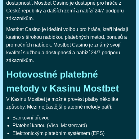
dostupností. Mostbet Casino je dostupné pro hráče z
České republiky a dalších zemí a nabízí 24/7 podporu
zákazníkům.
Mostbet Casino je ideální volbou pro hráče, kteří hledají
kasino s širokou nabídkou platebných metod, bonusů a
promočních nabídek. Mostbet Casino je známý svojí
kvalitní službou a dostupností a nabízí 24/7 podporu
zákazníkům.
Hotovostné platebné
metody v Kasinu Mostbet
V Kasinu Mostbet je možné provést platby několika
způsoby. Mezi nejčastější platebné metody patří:
Bankovní převod
Platební kartou (Visa, Mastercard)
Elektronickým platebním systémem (EPS)