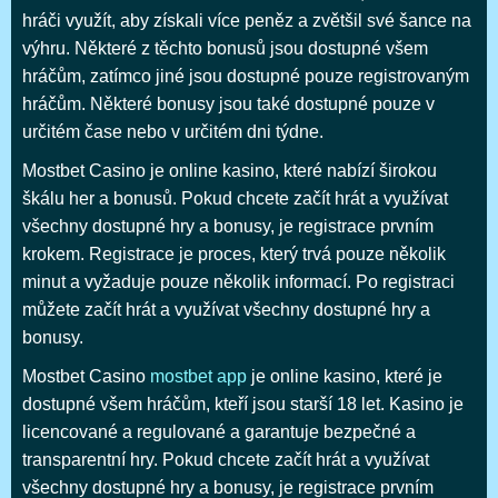
hráči využít, aby získali více peněz a zvětšil své šance na
výhru. Některé z těchto bonusů jsou dostupné všem
hráčům, zatímco jiné jsou dostupné pouze registrovaným
hráčům. Některé bonusy jsou také dostupné pouze v
určitém čase nebo v určitém dni týdne.
Mostbet Casino je online kasino, které nabízí širokou
škálu her a bonusů. Pokud chcete začít hrát a využívat
všechny dostupné hry a bonusy, je registrace prvním
krokem. Registrace je proces, který trvá pouze několik
minut a vyžaduje pouze několik informací. Po registraci
můžete začít hrát a využívat všechny dostupné hry a
bonusy.
Mostbet Casino
mostbet app
je online kasino, které je
dostupné všem hráčům, kteří jsou starší 18 let. Kasino je
licencované a regulované a garantuje bezpečné a
transparentní hry. Pokud chcete začít hrát a využívat
všechny dostupné hry a bonusy, je registrace prvním