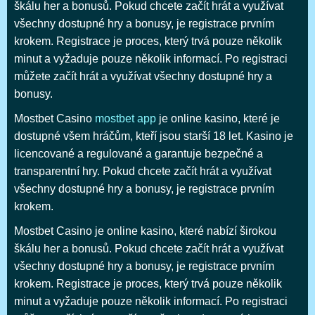
škálu her a bonusů. Pokud chcete začít hrát a využívat
všechny dostupné hry a bonusy, je registrace prvním
krokem. Registrace je proces, který trvá pouze několik
minut a vyžaduje pouze několik informací. Po registraci
můžete začít hrát a využívat všechny dostupné hry a
bonusy.
Mostbet Casino
mostbet app
je online kasino, které je
dostupné všem hráčům, kteří jsou starší 18 let. Kasino je
licencované a regulované a garantuje bezpečné a
transparentní hry. Pokud chcete začít hrát a využívat
všechny dostupné hry a bonusy, je registrace prvním
krokem.
Mostbet Casino je online kasino, které nabízí širokou
škálu her a bonusů. Pokud chcete začít hrát a využívat
všechny dostupné hry a bonusy, je registrace prvním
krokem. Registrace je proces, který trvá pouze několik
minut a vyžaduje pouze několik informací. Po registraci