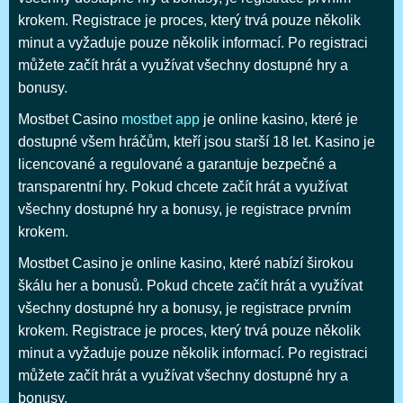
krokem. Registrace je proces, který trvá pouze několik
minut a vyžaduje pouze několik informací. Po registraci
můžete začít hrát a využívat všechny dostupné hry a
bonusy.
Mostbet Casino
mostbet app
je online kasino, které je
dostupné všem hráčům, kteří jsou starší 18 let. Kasino je
licencované a regulované a garantuje bezpečné a
transparentní hry. Pokud chcete začít hrát a využívat
všechny dostupné hry a bonusy, je registrace prvním
krokem.
Mostbet Casino je online kasino, které nabízí širokou
škálu her a bonusů. Pokud chcete začít hrát a využívat
všechny dostupné hry a bonusy, je registrace prvním
krokem. Registrace je proces, který trvá pouze několik
minut a vyžaduje pouze několik informací. Po registraci
můžete začít hrát a využívat všechny dostupné hry a
bonusy.