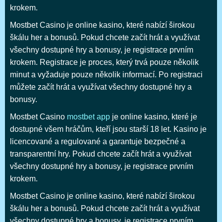
krokem.
Mostbet Casino je online kasino, které nabízí širokou
škálu her a bonusů. Pokud chcete začít hrát a využívat
všechny dostupné hry a bonusy, je registrace prvním
krokem. Registrace je proces, který trvá pouze několik
minut a vyžaduje pouze několik informací. Po registraci
můžete začít hrát a využívat všechny dostupné hry a
bonusy.
Mostbet Casino
mostbet app
je online kasino, které je
dostupné všem hráčům, kteří jsou starší 18 let. Kasino je
licencované a regulované a garantuje bezpečné a
transparentní hry. Pokud chcete začít hrát a využívat
všechny dostupné hry a bonusy, je registrace prvním
krokem.
Mostbet Casino je online kasino, které nabízí širokou
škálu her a bonusů. Pokud chcete začít hrát a využívat
všechny dostupné hry a bonusy, je registrace prvním