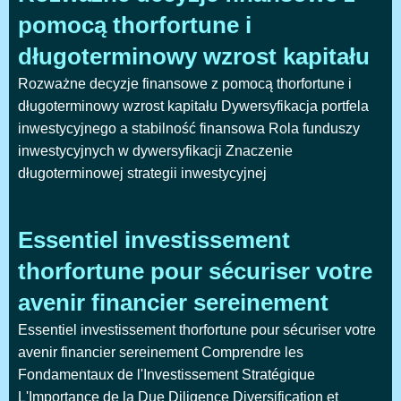
pomocą thorfortune i
długoterminowy wzrost kapitału
Rozważne decyzje finansowe z pomocą thorfortune i
długoterminowy wzrost kapitału Dywersyfikacja portfela
inwestycyjnego a stabilność finansowa Rola funduszy
inwestycyjnych w dywersyfikacji Znaczenie
długoterminowej strategii inwestycyjnej
Essentiel investissement
thorfortune pour sécuriser votre
avenir financier sereinement
Essentiel investissement thorfortune pour sécuriser votre
avenir financier sereinement Comprendre les
Fondamentaux de l'Investissement Stratégique
L'Importance de la Due Diligence Diversification et