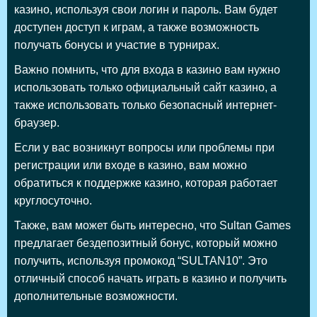
казино, используя свои логин и пароль. Вам будет
доступен доступ к играм, а также возможность
получать бонусы и участие в турнирах.
Важно помнить, что для входа в казино вам нужно
использовать только официальный сайт казино, а
также использовать только безопасный интернет-
браузер.
Если у вас возникнут вопросы или проблемы при
регистрации или входе в казино, вам можно
обратиться к поддержке казино, которая работает
круглосуточно.
Также, вам может быть интересно, что Sultan Games
предлагает бездепозитный бонус, который можно
получить, используя промокод “SULTAN10”. Это
отличный способ начать играть в казино и получить
дополнительные возможности.