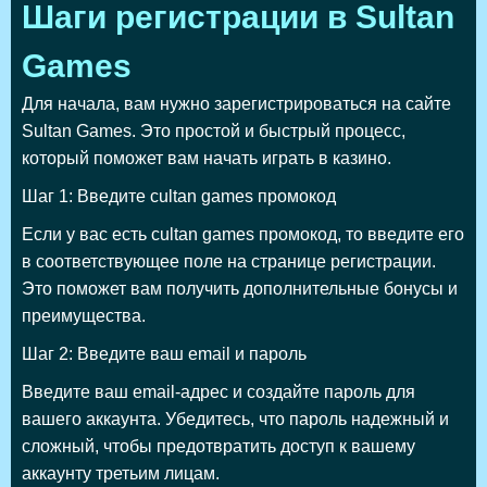
Шаги регистрации в Sultan
Games
Для начала, вам нужно зарегистрироваться на сайте
Sultan Games. Это простой и быстрый процесс,
который поможет вам начать играть в казино.
Шаг 1: Введите сultan games промокод
Если у вас есть сultan games промокод, то введите его
в соответствующее поле на странице регистрации.
Это поможет вам получить дополнительные бонусы и
преимущества.
Шаг 2: Введите ваш email и пароль
Введите ваш email-адрес и создайте пароль для
вашего аккаунта. Убедитесь, что пароль надежный и
сложный, чтобы предотвратить доступ к вашему
аккаунту третьим лицам.