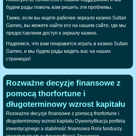
будем рады помочь вам решить эти проблемы.
Также, если вы ищете рабочее зеркало казино Sultan
Games, вы можете найти его на нашем сайте, где мы
предоставляем доступ к зеркалу казино.
Надеемся, что вам понравится играть в казино Sultan
Games, и мы будем рады видеть вас на наших
страницах!
Rozważne decyzje finansowe z
pomocą thorfortune i
długoterminowy wzrost kapitału
Rozważne decyzje finansowe z pomocą thorfortune i
długoterminowy wzrost kapitału Dywersyfikacja portfela
inwestycyjnego a stabilność finansowa Rola funduszy