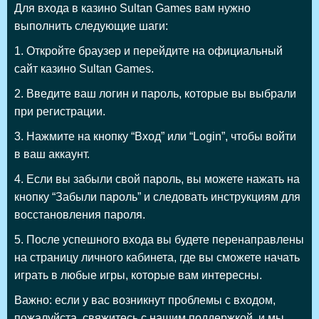
Для входа в казино Sultan Games вам нужно
выполнить следующие шаги:
1. Откройте браузер и перейдите на официальный
сайт казино Sultan Games.
2. Введите ваш логин и пароль, которые вы выбрали
при регистрации.
3. Нажмите на кнопку “Вход” или “Login”, чтобы войти
в ваш аккаунт.
4. Если вы забыли свой пароль, вы можете нажать на
кнопку “Забыли пароль” и следовать инструкциям для
восстановления пароля.
5. После успешного входа вы будете перенаправлены
на страницу личного кабинета, где вы сможете начать
играть в любые игры, которые вам интересны.
Важно: если у вас возникнут проблемы с входом,
пожалуйста, свяжитесь с нашим поддержкой, и мы