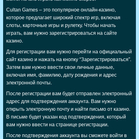
Сultan Games – это популярное онлайн-казино,
которое предлагает широкий спектр игр, включая
слоты, карточные игры и рулетку. Чтобы начать
играть, вам нужно зарегистрироваться на сайте
казино.
Для регистрации вам нужно перейти на официальный
сайт казино и нажать на кнопку “Зарегистрироваться”.
Затем вам нужно ввести свои личные данные,
включая имя, фамилию, дату рождения и адрес
электронной почты.
После регистрации вам будет отправлен электронный
адрес для подтверждения аккаунта. Вам нужно
открыть электронную почту и найти письмо от казино.
В письме будет указан код подтверждения, который
вам нужно ввести на странице регистрации.
После подтверждения аккаунта вы сможете войти в