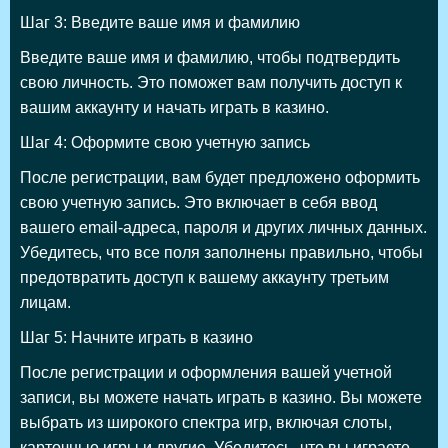
Шаг 3: Введите ваше имя и фамилию
Введите ваше имя и фамилию, чтобы подтвердить
свою личность. Это поможет вам получить доступ к
вашим аккаунту и начать играть в казино.
Шаг 4: Оформите свою учетную запись
После регистрации, вам будет предложено оформить
свою учетную запись. Это включает в себя ввод
вашего email-адреса, пароля и других личных данных.
Убедитесь, что все поля заполнены правильно, чтобы
предотвратить доступ к вашему аккаунту третьим
лицам.
Шаг 5: Начните играть в казино
После регистрации и оформления вашей учетной
записи, вы можете начать играть в казино. Вы можете
выбрать из широкого спектра игр, включая слоты,
карточные игры и другие. Убедитесь, что вы играете