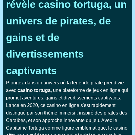
révèle casino tortuga, un
univers de pirates, de
gains et de
divertissements
captivants
Plongez dans un univers où la légende pirate prend vie
avec
casino tortuga
, une plateforme de jeux en ligne qui
promet aventures, gains et divertissements captivants.
Lancé en 2020, ce casino en ligne s'est rapidement
distingué par son thème immersif, inspiré des pirates des
Caraïbes, et son approche innovante du jeu. Avec le
Capitaine Tortuga comme figure emblématique, le casino