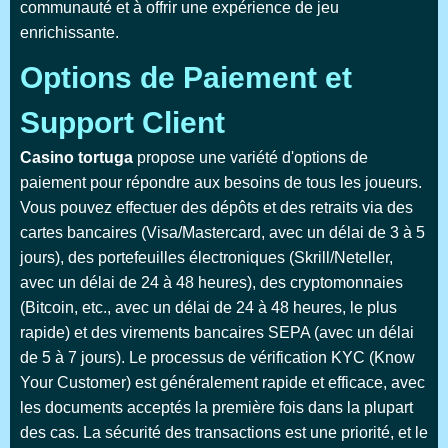
communauté et à offrir une expérience de jeu
enrichissante.
Options de Paiement et
Support Client
Casino tortuga
propose une variété d'options de
paiement pour répondre aux besoins de tous les joueurs.
Vous pouvez effectuer des dépôts et des retraits via des
cartes bancaires (Visa/Mastercard, avec un délai de 3 à 5
jours), des portefeuilles électroniques (Skrill/Neteller,
avec un délai de 24 à 48 heures), des cryptomonnaies
(Bitcoin, etc., avec un délai de 24 à 48 heures, le plus
rapide) et des virements bancaires SEPA (avec un délai
de 5 à 7 jours). Le processus de vérification KYC (Know
Your Customer) est généralement rapide et efficace, avec
les documents acceptés la première fois dans la plupart
des cas. La sécurité des transactions est une priorité, et le