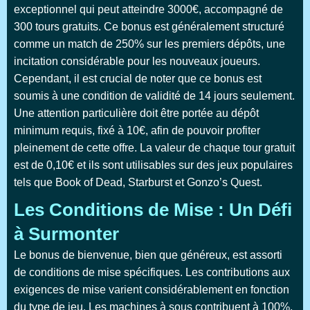
exceptionnel qui peut atteindre 3000€, accompagné de
300 tours gratuits. Ce bonus est généralement structuré
comme un match de 250% sur les premiers dépôts, une
incitation considérable pour les nouveaux joueurs.
Cependant, il est crucial de noter que ce bonus est
soumis à une condition de validité de 14 jours seulement.
Une attention particulière doit être portée au dépôt
minimum requis, fixé à 10€, afin de pouvoir profiter
pleinement de cette offre. La valeur de chaque tour gratuit
est de 0,10€ et ils sont utilisables sur des jeux populaires
tels que Book of Dead, Starburst et Gonzo’s Quest.
Les Conditions de Mise : Un Défi
à Surmonter
Le bonus de bienvenue, bien que généreux, est assorti
de conditions de mise spécifiques. Les contributions aux
exigences de mise varient considérablement en fonction
du type de jeu. Les machines à sous contribuent à 100%,