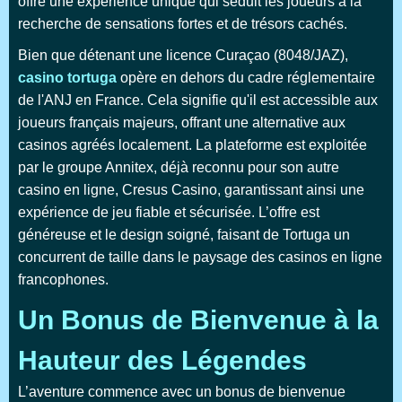
offre une expérience unique qui séduit les joueurs à la
recherche de sensations fortes et de trésors cachés.
Bien que détenant une licence Curaçao (8048/JAZ),
casino tortuga
opère en dehors du cadre réglementaire
de l'ANJ en France. Cela signifie qu'il est accessible aux
joueurs français majeurs, offrant une alternative aux
casinos agréés localement. La plateforme est exploitée
par le groupe Annitex, déjà reconnu pour son autre
casino en ligne, Cresus Casino, garantissant ainsi une
expérience de jeu fiable et sécurisée. L’offre est
généreuse et le design soigné, faisant de Tortuga un
concurrent de taille dans le paysage des casinos en ligne
francophones.
Un Bonus de Bienvenue à la
Hauteur des Légendes
L’aventure commence avec un bonus de bienvenue