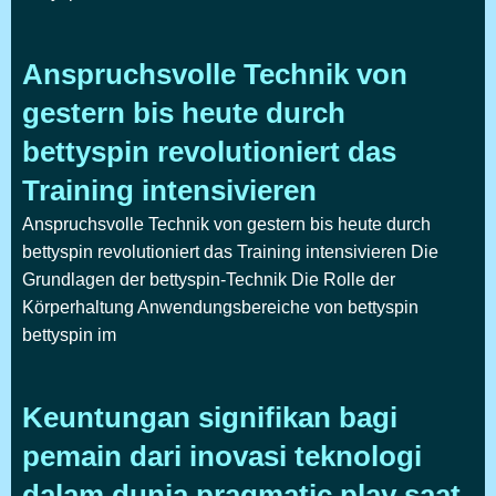
Anspruchsvolle Technik von
gestern bis heute durch
bettyspin revolutioniert das
Training intensivieren
Anspruchsvolle Technik von gestern bis heute durch
bettyspin revolutioniert das Training intensivieren Die
Grundlagen der bettyspin-Technik Die Rolle der
Körperhaltung Anwendungsbereiche von bettyspin
bettyspin im
Keuntungan signifikan bagi
pemain dari inovasi teknologi
dalam dunia pragmatic play saat