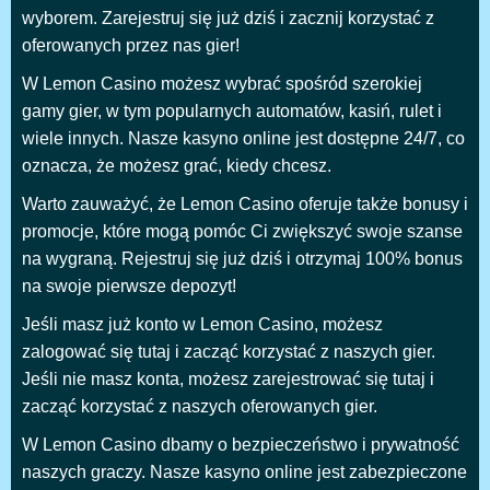
wyborem. Zarejestruj się już dziś i zacznij korzystać z
oferowanych przez nas gier!
W Lemon Casino możesz wybrać spośród szerokiej
gamy gier, w tym popularnych automatów, kasiń, rulet i
wiele innych. Nasze kasyno online jest dostępne 24/7, co
oznacza, że możesz grać, kiedy chcesz.
Warto zauważyć, że Lemon Casino oferuje także bonusy i
promocje, które mogą pomóc Ci zwiększyć swoje szanse
na wygraną. Rejestruj się już dziś i otrzymaj 100% bonus
na swoje pierwsze depozyt!
Jeśli masz już konto w Lemon Casino, możesz
zalogować się tutaj i zacząć korzystać z naszych gier.
Jeśli nie masz konta, możesz zarejestrować się tutaj i
zacząć korzystać z naszych oferowanych gier.
W Lemon Casino dbamy o bezpieczeństwo i prywatność
naszych graczy. Nasze kasyno online jest zabezpieczone