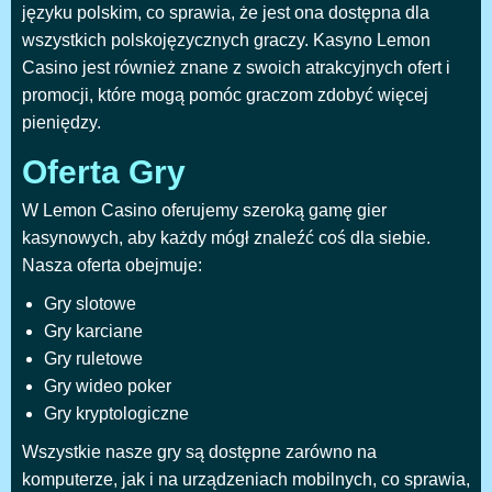
języku polskim, co sprawia, że jest ona dostępna dla
wszystkich polskojęzycznych graczy. Kasyno Lemon
Casino jest również znane z swoich atrakcyjnych ofert i
promocji, które mogą pomóc graczom zdobyć więcej
pieniędzy.
Oferta Gry
W Lemon Casino oferujemy szeroką gamę gier
kasynowych, aby każdy mógł znaleźć coś dla siebie.
Nasza oferta obejmuje:
Gry slotowe
Gry karciane
Gry ruletowe
Gry wideo poker
Gry kryptologiczne
Wszystkie nasze gry są dostępne zarówno na
komputerze, jak i na urządzeniach mobilnych, co sprawia,