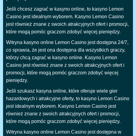
Jeśli chcesz zagrać w kasyno online, to kasyno Lemon
Casino jest idealnym wyborem. Kasyno Lemon Casino
jest również znane z swoich atrakcyjnych ofert i promocji,
które mogą pomóc graczom zdobyć więcej pieniędzy.
Witryna kasyno online Lemon Casino jest dostępna 24/7,
co sprawia, że jest ona dostępna dla wszystkich graczy,
którzy chcą zagrać w kasyno online. Kasyno Lemon
Casino jest również znane z swoich atrakcyjnych ofert i
promocji, które mogą pomóc graczom zdobyć więcej
pieniędzy.
Jeśli szukasz kasyna online, które oferuje wiele gier
hazardowych i atrakcyjne oferty, to kasyno Lemon Casino
jest idealnym wyborem. Kasyno Lemon Casino jest
również znane z swoich atrakcyjnych ofert i promocji,
które mogą pomóc graczom zdobyć więcej pieniędzy.
Witryna kasyno online Lemon Casino jest dostępna w