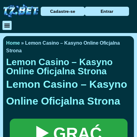
Cadastre-se
Entrar
Baixar Aplicativo
Caça Níqueis
Cassino Ao Vivo
Home
»
Lemon Casino – Kasyno Online Oficjalna
Strona
Lemon Casino – Kasyno
Online Oficjalna Strona
Lemon Casino – Kasyno
Online Oficjalna Strona
▶️ GRAĆ