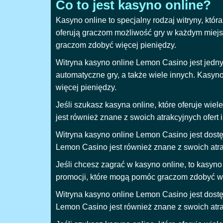
Co to jest kasyno online?
Kasyno online to specjalny rodzaj witryny, kt
oferują graczom możliwość gry w każdym miejsc
graczom zdobyć więcej pieniędzy.
Witryna kasyno online Lemon Casino jest jednym
automatyczne gry, a także wiele innych. Kasyn
więcej pieniędzy.
Jeśli szukasz kasyna online, które oferuje wi
jest również znane z swoich atrakcyjnych ofert
Witryna kasyno online Lemon Casino jest dostę
Lemon Casino jest również znane z swoich atra
Jeśli chcesz zagrać w kasyno online, to kasyn
promocji, które mogą pomóc graczom zdobyć wi
Witryna kasyno online Lemon Casino jest dostęp
Lemon Casino jest również znane z swoich atra