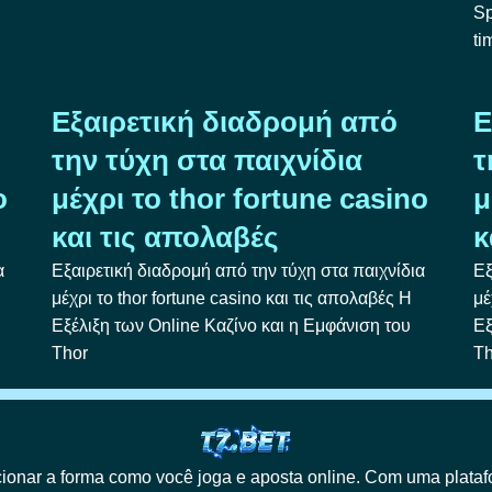
Sp
ti
Εξαιρετική διαδρομή από
Ε
την τύχη στα παιχνίδια
τ
o
μέχρι το thor fortune casino
μ
και τις απολαβές
κ
α
Εξαιρετική διαδρομή από την τύχη στα παιχνίδια
Εξ
μέχρι το thor fortune casino και τις απολαβές Η
μέ
Εξέλιξη των Online Καζίνο και η Εμφάνιση του
Εξ
Thor
Th
ionar a forma como você joga e aposta online. Com uma platafo