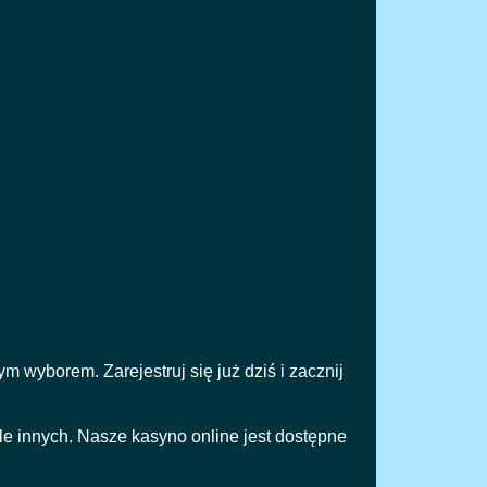
 wyborem. Zarejestruj się już dziś i zacznij
le innych. Nasze kasyno online jest dostępne