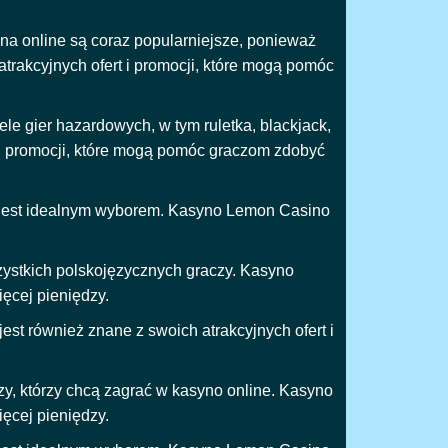
yna online są coraz popularniejsze, ponieważ
trakcyjnych ofert i promocji, które mogą pomóc
le gier hazardowych, w tym ruletka, blackjack,
 i promocji, które mogą pomóc graczom zdobyć
ino jest idealnym wyborem. Kasyno Lemon Casino
.
zystkich polskojęzycznych graczy. Kasyno
ęcej pieniędzy.
st również znane z swoich atrakcyjnych ofert i
zy, którzy chcą zagrać w kasyno online. Kasyno
ęcej pieniędzy.