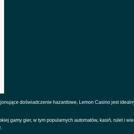
cjonujące doświadczenie hazardowe, Lemon Casino jest idealnym
j gamy gier, w tym popularnych automatów, kasiń, rulet i wie
.