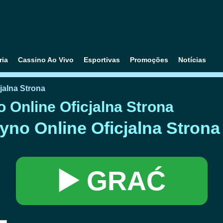
ria
Cassino Ao Vivo
Esportivas
Promoções
Notícias
jalna Strona
Online Oficjalna Strona
no Online Oficjalna Strona
▶️ GRAĆ