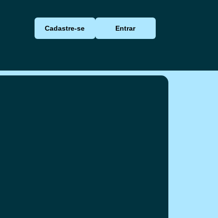
Cadastre-se
Entrar