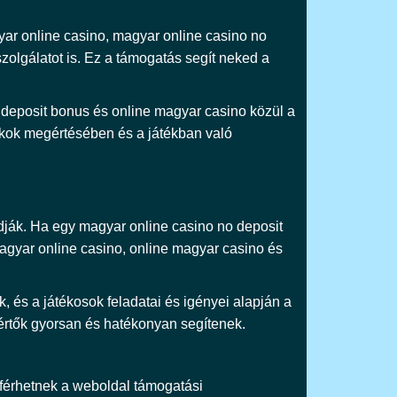
yar online casino, magyar online casino no
zolgálatot is. Ez a támogatás segít neked a
 deposit bonus és online magyar casino közül a
tékok megértésében és a játékban való
dják. Ha egy magyar online casino no deposit
Magyar online casino, online magyar casino és
 és a játékosok feladatai és igényei alapján a
kértők gyorsan és hatékonyan segítenek.
férhetnek a weboldal támogatási