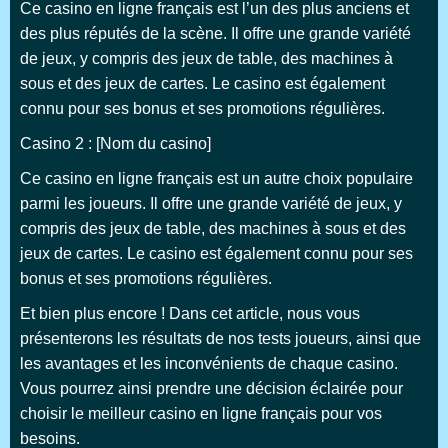
Ce casino en ligne français est l’un des plus anciens et
des plus réputés de la scène. Il offre une grande variété
de jeux, y compris des jeux de table, des machines à
sous et des jeux de cartes. Le casino est également
connu pour ses bonus et ses promotions régulières.
Casino 2 : [Nom du casino]
Ce casino en ligne français est un autre choix populaire
parmi les joueurs. Il offre une grande variété de jeux, y
compris des jeux de table, des machines à sous et des
jeux de cartes. Le casino est également connu pour ses
bonus et ses promotions régulières.
Et bien plus encore ! Dans cet article, nous vous
présenterons les résultats de nos tests joueurs, ainsi que
les avantages et les inconvénients de chaque casino.
Vous pourrez ainsi prendre une décision éclairée pour
choisir le meilleur casino en ligne français pour vos
besoins.