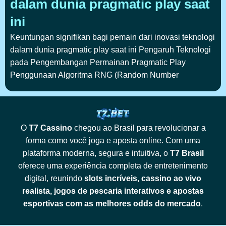
dalam dunia pragmatic play saat
ini
Keuntungan signifikan bagi pemain dari inovasi teknologi
dalam dunia pragmatic play saat ini Pengaruh Teknologi
pada Pengembangan Permainan Pragmatic Play
Penggunaan Algoritma RNG (Random Number
O
T7 Cassino
chegou ao Brasil para revolucionar a
forma como você joga e aposta online. Com uma
plataforma moderna, segura e intuitiva, o
T7 Brasil
oferece uma experiência completa de entretenimento
digital, reunindo
slots incríveis, cassino ao vivo
realista, jogos de pescaria interativos e apostas
esportivas com as melhores odds do mercado
.