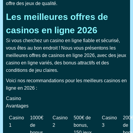
offre des jeux de qualité.
Les meilleures offres de
casinos en ligne 2026
Si vous cherchez un casino en ligne fiable et sécurisé,
vous êtes au bon endroit ! Nous vous présentons les
meilleures offres de casinos en ligne 2026, avec des jeux
casino en ligne variés, des bonus attractifs et des
conditions de jeu claires.
Voici nos recommandations pour les meilleurs casinos en
ligne en 2026 :
Casino
Avantages
Casino
1000€
Casino
500€ de
Casino
200
1
de
2
bonus,
3
de
bonus,
150 jeux
bonu