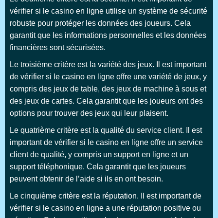
vérifier si le casino en ligne utilise un système de sécurité
robuste pour protéger les données des joueurs. Cela
garantit que les informations personnelles et les données
financières sont sécurisées.
Le troisième critère est la variété des jeux. Il est important
de vérifier si le casino en ligne offre une variété de jeux, y
compris des jeux de table, des jeux de machine à sous et
des jeux de cartes. Cela garantit que les joueurs ont des
options pour trouver des jeux qui leur plaisent.
Le quatrième critère est la qualité du service client. Il est
important de vérifier si le casino en ligne offre un service
client de qualité, y compris un support en ligne et un
support téléphonique. Cela garantit que les joueurs
peuvent obtenir de l’aide si ils en ont besoin.
Le cinquième critère est la réputation. Il est important de
vérifier si le casino en ligne a une réputation positive ou