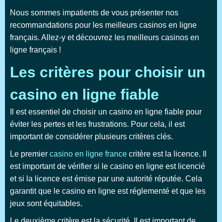
Nous sommes impatients de vous présenter nos
recommandations pour les meilleurs casinos en ligne
français. Allez-y et découvrez les meilleurs casinos en
ligne français !
Les critères pour choisir un
casino en ligne fiable
Il est essentiel de choisir un casino en ligne fiable pour
éviter les pertes et les frustrations. Pour cela, il est
important de considérer plusieurs critères clés.
Le premier
casino en ligne france
critère est la licence. Il
est important de vérifier si le casino en ligne est licencié
et si la licence est émise par une autorité réputée. Cela
garantit que le casino en ligne est réglementé et que les
jeux sont équitables.
Le deuxième critère est la sécurité. Il est important de