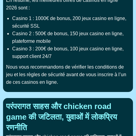
En résumé, les meilleures offres de casinos en ligne
2026 sont :
Casino 1 : 1000€ de bonus, 200 jeux casino en ligne,
sécurité SSL
Casino 2 : 500€ de bonus, 150 jeux casino en ligne,
plateforme mobile
Casino 3 : 200€ de bonus, 100 jeux casino en ligne,
support client 24/7
Nous vous recommandons de vérifier les conditions de
jeu et les règles de sécurité avant de vous inscrire à l’un
de ces casinos en ligne.
परंपरागत साहस और chicken road
game की जटिलता, युवाओं में लोकप्रिय
रणनीति