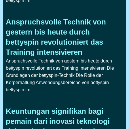
bettyspin im
Anspruchsvolle Technik von
gestern bis heute durch
bettyspin revolutioniert das
Training intensivieren
Anspruchsvolle Technik von gestern bis heute durch
bettyspin revolutioniert das Training intensivieren Die
Grundlagen der bettyspin-Technik Die Rolle der
Körperhaltung Anwendungsbereiche von bettyspin
bettyspin im
Keuntungan signifikan bagi
pemain dari inovasi teknologi