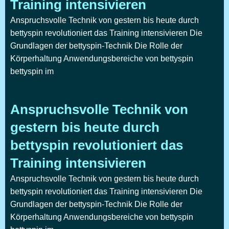
Training intensivieren
Anspruchsvolle Technik von gestern bis heute durch
bettyspin revolutioniert das Training intensivieren Die
Grundlagen der bettyspin-Technik Die Rolle der
Körperhaltung Anwendungsbereiche von bettyspin
bettyspin im
Anspruchsvolle Technik von
gestern bis heute durch
bettyspin revolutioniert das
Training intensivieren
Anspruchsvolle Technik von gestern bis heute durch
bettyspin revolutioniert das Training intensivieren Die
Grundlagen der bettyspin-Technik Die Rolle der
Körperhaltung Anwendungsbereiche von bettyspin