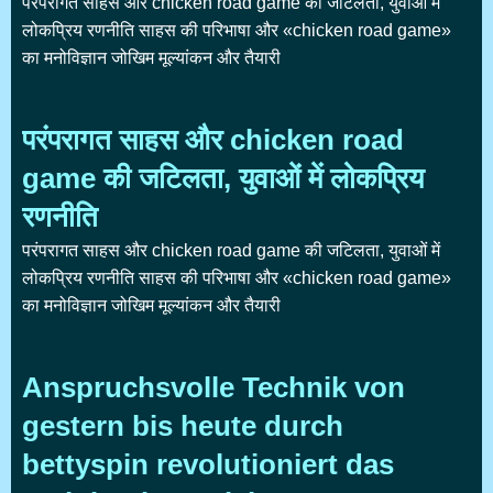
परंपरागत साहस और chicken road game की जटिलता, युवाओं में
लोकप्रिय रणनीति साहस की परिभाषा और «chicken road game»
का मनोविज्ञान जोखिम मूल्यांकन और तैयारी
परंपरागत साहस और chicken road
game की जटिलता, युवाओं में लोकप्रिय
रणनीति
परंपरागत साहस और chicken road game की जटिलता, युवाओं में
लोकप्रिय रणनीति साहस की परिभाषा और «chicken road game»
का मनोविज्ञान जोखिम मूल्यांकन और तैयारी
Anspruchsvolle Technik von
gestern bis heute durch
bettyspin revolutioniert das