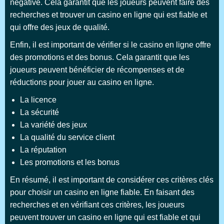
négative. Cela garantit que les joueurs peuvent faire des
recherches et trouver un casino en ligne qui est fiable et
qui offre des jeux de qualité.
Enfin, il est important de vérifier si le casino en ligne offre
des promotions et des bonus. Cela garantit que les
joueurs peuvent bénéficier de récompenses et de
réductions pour jouer au casino en ligne.
La licence
La sécurité
La variété des jeux
La qualité du service client
La réputation
Les promotions et les bonus
En résumé, il est important de considérer ces critères clés
pour choisir un casino en ligne fiable. En faisant des
recherches et en vérifiant ces critères, les joueurs
peuvent trouver un casino en ligne qui est fiable et qui