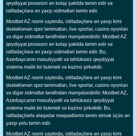
qeydiyyat prosesini ən kolay şəkildə təmin edir və
istifadəçilərə ən yaxşı xidmətləri təmin edir.
Mostbet AZ rəsmi saytında, istifadəçilərə ən yaxşı kimi
dəstəklənən spor təminatları, live sporlar, casino oyunları
və digər xidmətlər tərəfindən mənşələndirilir. Mostbet AZ
qeydiyyat prosesini ən kolay şəkildə təmin edir və
istifadəçilərə ən yaxşı xidmətləri təmin edir. Bu,
Azerbaycanın məsuliyyətli və təhlükəsiz qeydiyyat
sistemə malik bir bukmek və kazino şirkətidir.
Mostbet AZ rəsmi saytında, istifadəçilərə ən yaxşı kimi
dəstəklənən spor təminatları, live sporlar, casino oyunları
və digər xidmətlər tərəfindən mənşələndirilir. Mostbet AZ,
Azerbaycanın məsuliyyətli və təhlükəsiz qeydiyyat
sistemə malik bir bukmek və kazino şirkətidir. Bu,
istifadəçilərlə əlaqədar məqsədlərini təmin etmək üçün ən
yaxşı yolu təmin edir.
Mostbet AZ rəsmi saytında, istifadəçilərə ən yaxşı kimi