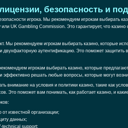
 лицензии, безопасность и по
езопасности игрока. Мы рекомендуем игрокам выбирать каз
 или UK Gambling Commission. Это гарантирует, что казино oper
кт. Мы рекомендуем игрокам выбирать казино, которые ис
 и двухфакторную аутентификацию. Это поможет защитить
комендуем игрокам выбирать казино, которые предлагают 24
 и эффективно решать любые вопросы, которые могут возни
ть внимание на условия и политики казино, такие как усл
сов. Это поможет вам понимать, как работает казино, и как
ков:
 от известной организации;
щиту данных;
technical support;