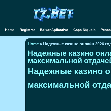
Home
Registrar
Baixar Aplicativo
Caça Níqueis
Pesca
Home
»
Надежные казино онлайн 2026 год
Надежные казино онлай
максимальной отдаче
Надежные казино он
максимальной отд