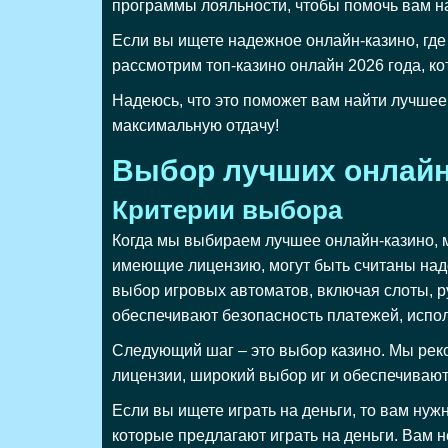
программы лояльности, чтобы помочь вам на
Если вы ищете надежное онлайн-казино, где 
рассмотрим топ-казино онлайн 2026 года, к
Надеюсь, что это поможет вам найти лучшее
максимальную отдачу!
Выбор лучших онлайн
Критерии выбора
Когда мы выбираем лучшее онлайн-казино, 
имеющие лицензию, могут быть считаны над
выбор игровых автоматов, включая слоты, р
обеспечивают безопасность платежей, испо
Следующий шаг – это выбор казино. Мы реко
лицензии, широкий выбор иг и обеспечивают
Если вы ищете играть на деньги, то вам ну
которые предлагают играть на деньги. Вам 