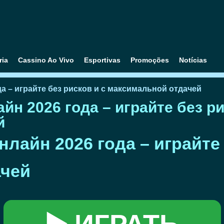
ria
Cassino Ao Vivo
Esportivas
Promoções
Notícias
а – играйте без рисков и с максимальной отдачей
н 2026 года – играйте без ри
й
лайн 2026 года – играйте 
ачей