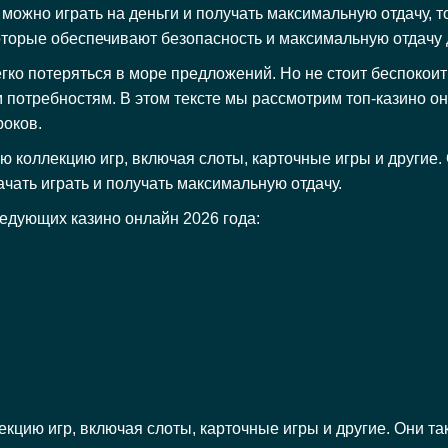
можно играть на деньги и получать максимальную отдачу, т
оторые обеспечивают безопасность и максимальную отдачу 
гко потеряться в море предложений. Но не стоит беспокои
м потребностям. В этом тексте мы рассмотрим топ-казино о
роков.
ую коллекцию игр, включая слоты, карточные игры и другие
чать играть и получать максимальную отдачу.
едующих казино онлайн 2026 года:
екцию игр, включая слоты, карточные игры и другие. Они т