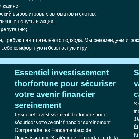
 казино;
рокий выбор игровых автоматов и слотов;
личные бонусы и акции;
 репутацию;
ча, требующая тщательного подхода. Мы рекомендуем игрок
ь себе комфортную и безопасную игру.
Essentiel investissement
S
thorfortune pour sécuriser
v
votre avenir financier
c
sereinement
Sz
th
Essentiel investissement thorfortune pour
Já
sécuriser votre avenir financier sereinement
Él
Comprendre les Fondamentaux de
Ki
l'Investissement Stratégique L'Importance de la