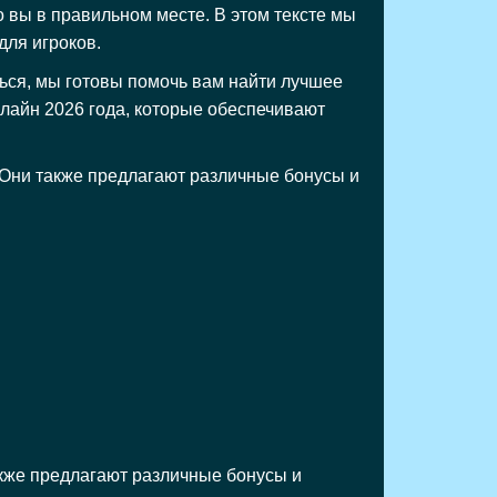
о вы в правильном месте. В этом тексте мы
для игроков.
ться, мы готовы помочь вам найти лучшее
нлайн 2026 года, которые обеспечивают
. Они также предлагают различные бонусы и
акже предлагают различные бонусы и