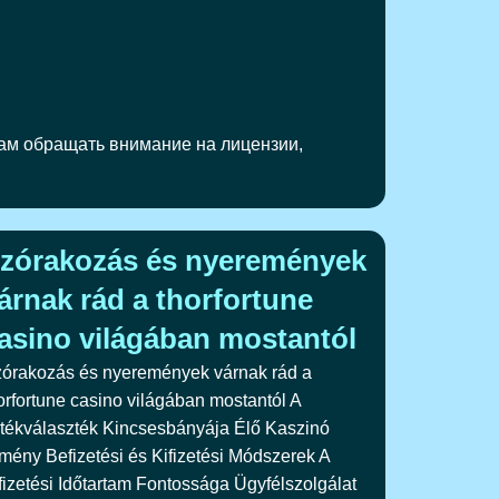
ам обращать внимание на лицензии,
zórakozás és nyeremények
árnak rád a thorfortune
asino világában mostantól
órakozás és nyeremények várnak rád a
orfortune casino világában mostantól A
tékválaszték Kincsesbányája Élő Kaszinó
mény Befizetési és Kifizetési Módszerek A
fizetési Időtartam Fontossága Ügyfélszolgálat