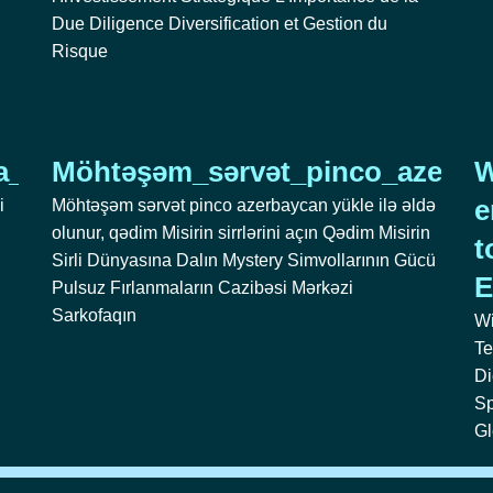
Due Diligence Diversification et Gestion du
Risque
pinco_kazino_ilə_yeni_səyahətə_ba
Möhtəşəm_sərvət_pinco_azerbay
W
e
i
Möhtəşəm sərvət pinco azerbaycan yükle ilə əldə
olunur, qədim Misirin sirrlərini açın Qədim Misirin
t
Sirli Dünyasına Dalın Mystery Simvollarının Gücü
E
Pulsuz Fırlanmaların Cazibəsi Mərkəzi
Sarkofaqın
Wi
Te
Di
Sp
Gl