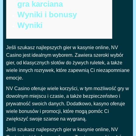
gra karciana
Wyniki i bonusy
Wyniki
Jeśli szukasz najlepszych gier w kasynie online, NV
Casino jest idealnym wyborem. Zawiera szeroki wybór
gier, od klasycznych slotów do żywych ruletek, a także
wiele innych rozrywek, które zapewnią Ci niezapomniane
emocje.
NV Casino oferuje wiele korzyści, w tym możliwość gry w
dowolnym miejscu i czasie, a także bezpieczeństwo i
prywatność swoich danych. Dodatkowo, kasyno oferuje
wiele bonusów i promocji, które mogą pomóc Ci
zwiększyć swoje szanse na wygraną.
Jeśli szukasz najlepszych gier w kasynie online, NV