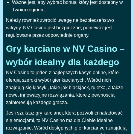
Ważne jest, aby wybrać bonus, który jest dostępny w
Twoim regionie.
Należy również zwrócić uwagę na bezpieczeństwo
witryny. NV Casino jest bezpieczne, ponieważ jest
regulowane przez odpowiednie organy.
Gry karciane w NV Casino –
wybór idealny dla każdego
NV Casino to jeden z najlepszych kasyn online, które
oferują szeroki wybór gier karcianych. Wśród nich
znajdują się klasyki, takie jak blackjack, ruletka, a także
nowe, innowacyjne rozwiązania, które z pewnością
zainteresują każdego gracza.
Jeśli szukasz gry karcianej, która pozwoli ci naładować
się emocjami, to NV Casino ma dla Ciebie idealne
rozwiązanie. Wśród dostępnych gier karcianych znajdują