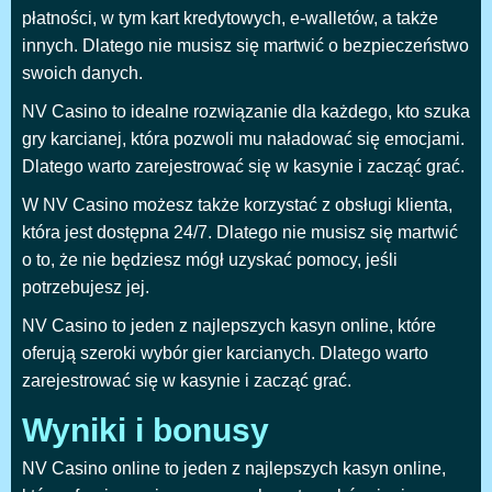
płatności, w tym kart kredytowych, e-walletów, a także
innych. Dlatego nie musisz się martwić o bezpieczeństwo
swoich danych.
NV Casino to idealne rozwiązanie dla każdego, kto szuka
gry karcianej, która pozwoli mu naładować się emocjami.
Dlatego warto zarejestrować się w kasynie i zacząć grać.
W NV Casino możesz także korzystać z obsługi klienta,
która jest dostępna 24/7. Dlatego nie musisz się martwić
o to, że nie będziesz mógł uzyskać pomocy, jeśli
potrzebujesz jej.
NV Casino to jeden z najlepszych kasyn online, które
oferują szeroki wybór gier karcianych. Dlatego warto
zarejestrować się w kasynie i zacząć grać.
Wyniki i bonusy
NV Casino online to jeden z najlepszych kasyn online,