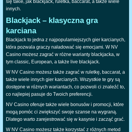
się takie, jak blackjack, ruletka, baccarat, a także wiele
innych.
Blackjack – klasyczna gra
karciana
Blackjack to jedna z najpopularniejszych gier karcianych,
która pozwala graczy naładować się emocjami. W NV
Casino możesz zagrać w różne warianty blackjacka, w
tym classic, European, a także live blackjack.
W NV Casino możesz także zagrać w ruletkę, baccarat, a
także wiele innych gier karcianych. Wszystkie te gry są
dostępne w różnych wariantach, co pozwoli ci znaleźć to,
co najlepiej pasuje do Twoich preferencji.
NV Casino oferuje także wiele bonusów i promocji, które
mogą pomóc ci zwiększyć swoje szanse na wygraną.
Dlatego warto zarejestrować się w kasynie i zacząć grać.
W NV Casino możesz także korzystać z różnych metod