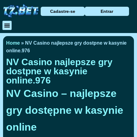
Cadastre-se
Entrar
Baixar Aplicativo
Caça Níqueis
Cassino Ao Vivo
Home
»
NV Casino najlepsze gry dostpne w kasynie
online.976
NV Casino najlepsze gry
dostpne w kasynie
online.976
NV Casino – najlepsze
gry dostępne w kasynie
online