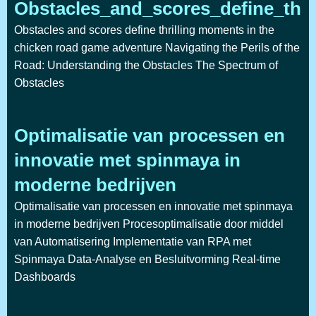
Obstacles_and_scores_define_thr
Obstacles and scores define thrilling moments in the
chicken road game adventure Navigating the Perils of the
Road: Understanding the Obstacles The Spectrum of
Obstacles
Optimalisatie van processen en
innovatie met spinmaya in
moderne bedrijven
Optimalisatie van processen en innovatie met spinmaya
in moderne bedrijven Procesoptimalisatie door middel
van Automatisering Implementatie van RPA met
Spinmaya Data-Analyse en Besluitvorming Real-time
Dashboards