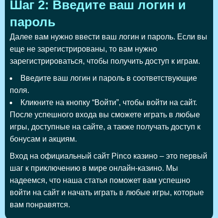
Шаг 2: Введите ваш логин и
пароль
Далее вам нужно ввести ваш логин и пароль. Если вы
еще не зарегистрированы, то вам нужно
зарегистрироваться, чтобы получить доступ к играм.
Введите ваш логин и пароль в соответствующие
поля.
Кликните на кнопку “Войти”, чтобы войти на сайт.
После успешного входа вы сможете играть в любые
игры, доступные на сайте, а также получать доступ к
бонусам и акциям.
Вход на официальный сайт Pinco казино – это первый
шаг к приключению в мире онлайн-казино. Мы
надеемся, что наша статья поможет вам успешно
войти на сайт и начать играть в любые игры, которые
вам понравятся.