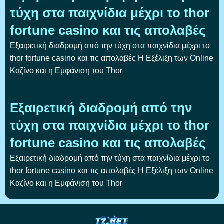
τύχη στα παιχνίδια μέχρι το thor
fortune casino και τις απολαβές
Εξαιρετική διαδρομή από την τύχη στα παιχνίδια μέχρι το
thor fortune casino και τις απολαβές Η Εξέλιξη των Online
Καζίνο και η Εμφάνιση του Thor
Εξαιρετική διαδρομή από την
τύχη στα παιχνίδια μέχρι το thor
fortune casino και τις απολαβές
Εξαιρετική διαδρομή από την τύχη στα παιχνίδια μέχρι το
thor fortune casino και τις απολαβές Η Εξέλιξη των Online
Καζίνο και η Εμφάνιση του Thor