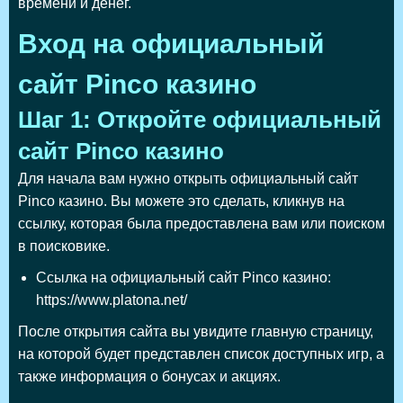
времени и денег.
Вход на официальный
сайт Pinco казино
Шаг 1: Откройте официальный
сайт Pinco казино
Для начала вам нужно открыть официальный сайт
Pinco казино. Вы можете это сделать, кликнув на
ссылку, которая была предоставлена вам или поиском
в поисковике.
Ссылка на официальный сайт Pinco казино:
https://www.platona.net/
После открытия сайта вы увидите главную страницу,
на которой будет представлен список доступных игр, а
также информация о бонусах и акциях.