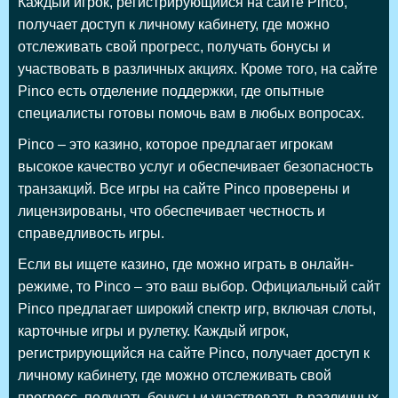
Каждый игрок, регистрирующийся на сайте Pinco,
получает доступ к личному кабинету, где можно
отслеживать свой прогресс, получать бонусы и
участвовать в различных акциях. Кроме того, на сайте
Pinco есть отделение поддержки, где опытные
специалисты готовы помочь вам в любых вопросах.
Pinco – это казино, которое предлагает игрокам
высокое качество услуг и обеспечивает безопасность
транзакций. Все игры на сайте Pinco проверены и
лицензированы, что обеспечивает честность и
справедливость игры.
Если вы ищете казино, где можно играть в онлайн-
режиме, то Pinco – это ваш выбор. Официальный сайт
Pinco предлагает широкий спектр игр, включая слоты,
карточные игры и рулетку. Каждый игрок,
регистрирующийся на сайте Pinco, получает доступ к
личному кабинету, где можно отслеживать свой
прогресс, получать бонусы и участвовать в различных