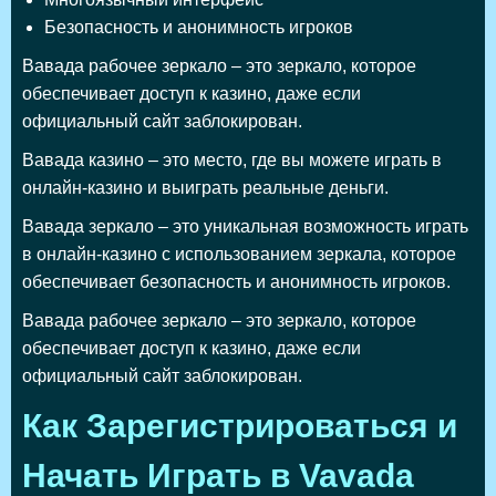
Безопасность и анонимность игроков
Вавада рабочее зеркало – это зеркало, которое
обеспечивает доступ к казино, даже если
официальный сайт заблокирован.
Вавада казино – это место, где вы можете играть в
онлайн-казино и выиграть реальные деньги.
Вавада зеркало – это уникальная возможность играть
в онлайн-казино с использованием зеркала, которое
обеспечивает безопасность и анонимность игроков.
Вавада рабочее зеркало – это зеркало, которое
обеспечивает доступ к казино, даже если
официальный сайт заблокирован.
Как Зарегистрироваться и
Начать Играть в Vavada