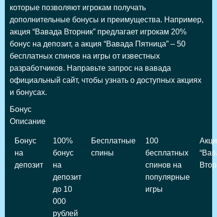
которые позволяют игрокам получать
дополнительные бонусы и преимущества. Например,
акция “Вавада Вторник” предлагает игрокам 20%
бонус на депозит, а акция “Вавада Пятница” – 50
бесплатных спинов на игры от известных
разработчиков. Направьте запрос на вавада
официальный сайт, чтобы узнать о доступных акциях
и бонусах.
Бонус
Описание
Бонус
100%
Бесплатные
100
Акци
на
бонус
спины
бесплатных
“Вав
депозит
на
спинов на
Втор
депозит
популярные
до 10
игры
000
рублей