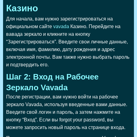
Казино
Для начала, вам нужно зарегистрироваться на
официальном сайте
vavada
Казино. Перейдите на
вавада зеркало и кликните на кнопку
“Зарегистрироваться”. Введите свои личные данные,
включая имя, фамилию, дату рождения и адрес
электронной почты. Вам также нужно выбрать пароль
и подтвердить его.
Шаг 2: Вход на Рабочее
Зеркало Vavada
После регистрации, вам нужно войти на рабочее
зеркало Vavada, используя введенные вами данные.
Введите свой логин и пароль, а затем нажмите на
кнопку “Вход”. Если вы forgot your password, вы
можете запросить новый пароль на странице входа.