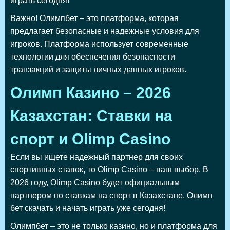
играть сегодня!
Важно! Олимпбет – это платформа, которая
предлагает безопасные и надежные условия для
игроков. Платформа использует современные
технологии для обеспечения безопасности
транзакций и защиты личных данных игроков.
Олимп Казино – 2026
Казахстан: Ставки на
спорт и Olimp Casino
Если вы ищете надежный партнер для своих
спортивных ставок, то Olimp Casino – ваш выбор. В
2026 году, Olimp Casino будет официальным
партнером по ставкам на спорт в Казахстане. Олимп
бет скачать и начать играть уже сегодня!
Олимпбет – это не только казино, но и платформа для