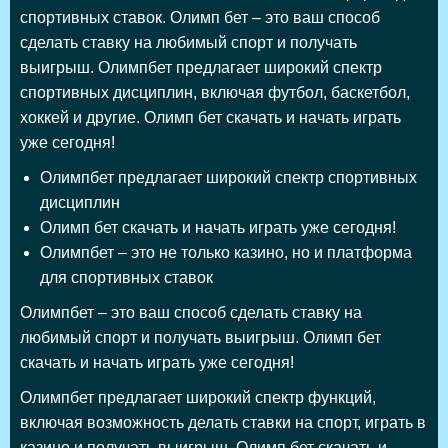
спортивных ставок. Олимп бет – это ваш способ
сделать ставку на любимый спорт и получать
выигрыш. Олимпбет предлагает широкий спектр
спортивных дисциплин, включая футбол, баскетбол,
хоккей и другие. Олимп бет скачать и начать играть
уже сегодня!
Олимпбет предлагает широкий спектр спортивных
дисциплин
Олимп бет скачать и начать играть уже сегодня!
Олимпбет – это не только казино, но и платформа
для спортивных ставок
Олимпбет – это ваш способ сделать ставку на
любимый спорт и получать выигрыш. Олимп бет
скачать и начать играть уже сегодня!
Олимпбет предлагает широкий спектр функций,
включая возможность делать ставки на спорт, играть в
казино и получать выигрыш. Олимп бет скачать и