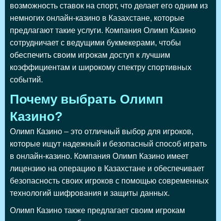
возможность ставок на спорт, что делает его одним из
немногих онлайн-казино в Казахстане, которые
предлагают такие услуги. Компания Олимп Казино
сотрудничает с ведущими букмекерами, чтобы
обеспечить своим игрокам доступ к лучшим
коэффициентам и широкому спектру спортивных
событий.
Почему выбрать Олимп
Казино?
Олимп Казино – это отличный выбор для игроков,
которые ищут надежный и безопасный способ играть
в онлайн-казино. Компания Олимп Казино имеет
лицензию на операцию в Казахстане и обеспечивает
безопасность своих игроков с помощью современных
технологий шифрования и защиты данных.
Олимп Казино также предлагает своим игрокам