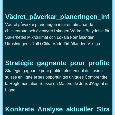
Vädret_påverkar_planeringen_inf
Vädret påverkar planeringen inför en utmanande
chickenroad och äventyret i skogen Vädrets Betydelse för
Säkerheten Mikroklimat och Lokala Förhållanden
Utrustningens Roll i Olika Väderförhållanden Viktiga
Stratégie_gagnante_pour_profite
Stratégie gagnante pour profiter pleinement du casino
suisse en ligne et ses opportunités uniques Comprendre
la Réglementation Suisse en Matière de Jeux d'Argent en
Ligne
Konkrete_Analyse_aktueller_Strat