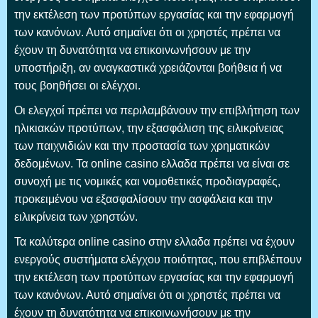
την εκτέλεση των προτύπων εργασίας και την εφαρμογή
των κανόνων. Αυτό σημαίνει ότι οι χρηστές πρέπει να
έχουν τη δυνατότητα να επικοινωνήσουν με την
υποστήριξη, αν αναγκαστικά χρειάζονται βοήθεια ή να
τους βοηθήσει οι ελέγχοι.
Οι ελεγχοί πρέπει να περιλαμβάνουν την επιβλήτηση των
ηλικιακών προτύπων, την εξασφάλιση της ειλικρίνειας
των παιχνιδιών και την προστασία των χρηματικών
δεδομένων. Τα online casino ελλαδα πρέπει να είναι σε
συνοχή με τις νομικές και νομοθετικές προδιαγραφές,
προκειμένου να εξασφαλίσουν την ασφάλεια και την
ειλικρίνεια των χρηστών.
Τα καλύτερα online casino στην ελλαδα πρέπει να έχουν
ενεργούς συστήματα ελέγχου ποιότητας, που επιβλέπουν
την εκτέλεση των προτύπων εργασίας και την εφαρμογή
των κανόνων. Αυτό σημαίνει ότι οι χρηστές πρέπει να
έχουν τη δυνατότητα να επικοινωνήσουν με την