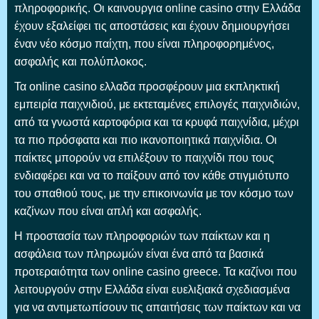
πληροφορικής. Οι καινουργια online casino στην Ελλάδα
έχουν εξαλείφει τις αποστάσεις και έχουν δημιουργήσει
έναν νέο κόσμο παίχτη, που είναι πληροφορημένος,
ασφαλής και πολύπλοκος.
Τα online casino ελλαδα προσφέρουν μια εκπληκτική
εμπειρία παιχνιδιού, με εκτεταμένες επιλογές παιχνιδιών,
από τα γνωστά καρτοφόρια και τα κρυφά παιχνίδια, μέχρι
τα πιο πρόσφατα και πιο ικανοποιητικά παιχνίδια. Οι
παίκτες μπορούν να επιλέξουν το παιχνίδι που τους
ενδιαφέρει και να το παίξουν από τον κάθε στιγμιότυπο
του σπαθιού τους, με την επικοινωνία με τον κόσμο των
καζίνων που είναι απλή και ασφαλής.
Η προστασία των πληροφοριών των παίκτων και η
ασφάλεια των πληρωμών είναι ένα από τα βασικά
προτεραιότητα των online casino greece. Τα καζίνοι που
λειτουργούν στην Ελλάδα είναι ευελιξιακά σχεδιασμένα
για να αντιμετωπίσουν τις απαιτήσεις των παίκτων και να