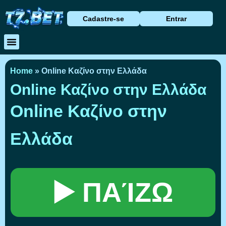
Cadastre-se
Entrar
Baixar Aplicativo
Caça Níqueis
Cassino Ao Vivo
Home
»
Online Καζίνο στην Ελλάδα
Online Καζίνο στην Ελλάδα
Online Καζίνο στην
Ελλάδα
▶️ ΠΑΊΖΩ