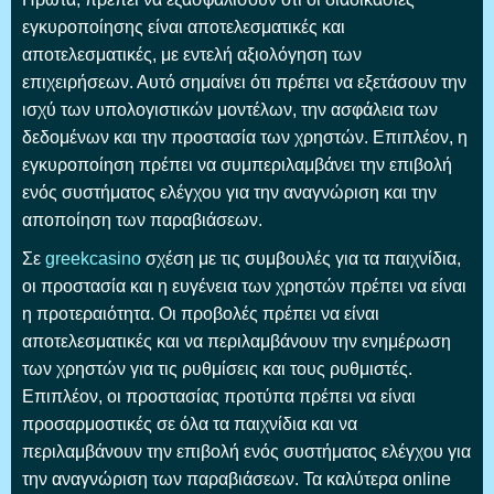
εγκυροποίησης είναι αποτελεσματικές και
αποτελεσματικές, με εντελή αξιολόγηση των
επιχειρήσεων. Αυτό σημαίνει ότι πρέπει να εξετάσουν την
ισχύ των υπολογιστικών μοντέλων, την ασφάλεια των
δεδομένων και την προστασία των χρηστών. Επιπλέον, η
εγκυροποίηση πρέπει να συμπεριλαμβάνει την επιβολή
ενός συστήματος ελέγχου για την αναγνώριση και την
αποποίηση των παραβιάσεων.
Σε
greekcasino
σχέση με τις συμβουλές για τα παιχνίδια,
οι προστασία και η ευγένεια των χρηστών πρέπει να είναι
η προτεραιότητα. Οι προβολές πρέπει να είναι
αποτελεσματικές και να περιλαμβάνουν την ενημέρωση
των χρηστών για τις ρυθμίσεις και τους ρυθμιστές.
Επιπλέον, οι προστασίας προτύπα πρέπει να είναι
προσαρμοστικές σε όλα τα παιχνίδια και να
περιλαμβάνουν την επιβολή ενός συστήματος ελέγχου για
την αναγνώριση των παραβιάσεων. Τα καλύτερα online