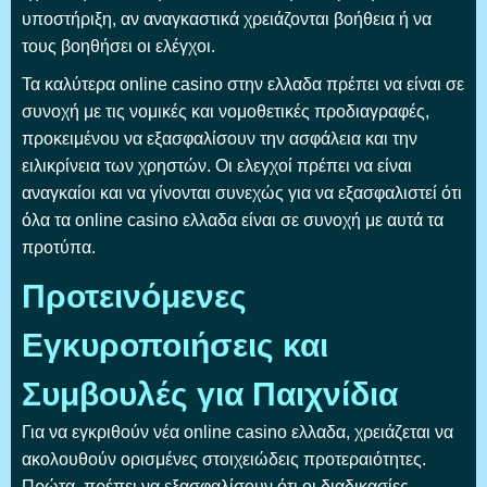
υποστήριξη, αν αναγκαστικά χρειάζονται βοήθεια ή να
τους βοηθήσει οι ελέγχοι.
Τα καλύτερα online casino στην ελλαδα πρέπει να είναι σε
συνοχή με τις νομικές και νομοθετικές προδιαγραφές,
προκειμένου να εξασφαλίσουν την ασφάλεια και την
ειλικρίνεια των χρηστών. Οι ελεγχοί πρέπει να είναι
αναγκαίοι και να γίνονται συνεχώς για να εξασφαλιστεί ότι
όλα τα online casino ελλαδα είναι σε συνοχή με αυτά τα
προτύπα.
Προτεινόμενες
Εγκυροποιήσεις και
Συμβουλές για Παιχνίδια
Για να εγκριθούν νέα online casino ελλαδα, χρειάζεται να
ακολουθούν ορισμένες στοιχειώδεις προτεραιότητες.
Πρώτα, πρέπει να εξασφαλίσουν ότι οι διαδικασίες