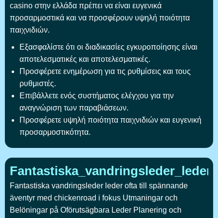
casino στην ελλάδα πρέπει να είναι ευγενικά
προσαρμοστικά και να προσφέρουν υψηλή ποιότητα
παιχνιδιών.
Εξασφαλίστε ότι οι διαδικασίες εγκυροποίησης είναι
αποτελεσματικές και αποτελεσματικές.
Προσφέρετε ενημέρωση για τις ρυθμίσεις και τους
ρυθμιστές.
Επιβάλλετε ενός συστήματος ελέγχου για την
αναγνώριση των παραβιάσεων.
Προσφέρετε υψηλή ποιότητα παιχνιδιών και ευγενική
προσαρμοστικότητα.
Fantastiska_vandringsleder_leder
Fantastiska vandringsleder leder ofta till spännande
äventyr med chickenroad i fokus Utmaningar och
Belöningar på Oförutsägbara Leder Planering och