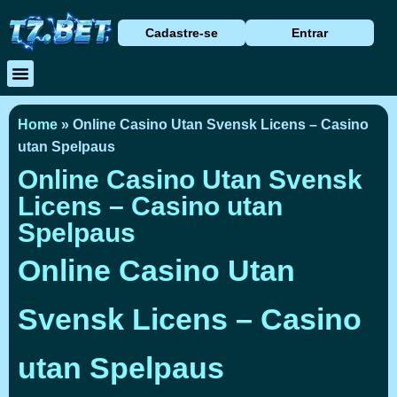
Cadastre-se
Entrar
Baixar Aplicativo
Caça Níqueis
Cassino Ao Vivo
Home
»
Online Casino Utan Svensk Licens – Casino
utan Spelpaus
Online Casino Utan Svensk
Licens – Casino utan
Spelpaus
Online Casino Utan
Svensk Licens – Casino
utan Spelpaus