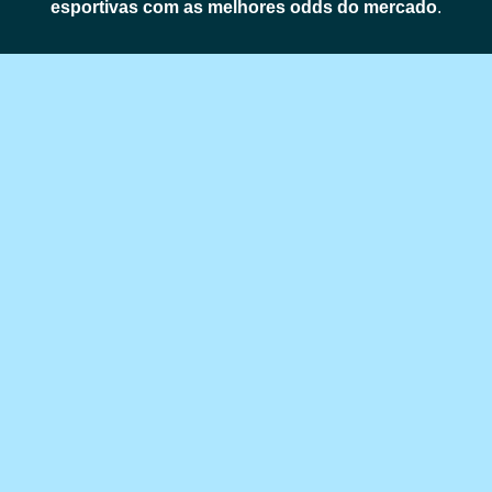
esportivas com as melhores odds do mercado
.