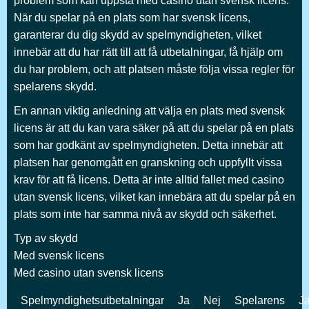
problem som kan uppstå med casino utan svensk licens.
När du spelar på en plats som har svensk licens,
garanterar du dig skydd av spelmyndigheten, vilket
innebär att du har rätt till att få utbetalningar, få hjälp om
du har problem, och att platsen måste följa vissa regler för
spelarens skydd.
En annan viktig anledning att välja en plats med svensk
licens är att du kan vara säker på att du spelar på en plats
som har godkänt av spelmyndigheten. Detta innebär att
platsen har genomgått en granskning och uppfyllt vissa
krav för att få licens. Detta är inte alltid fallet med casino
utan svensk licens, vilket kan innebära att du spelar på en
plats som inte har samma nivå av skydd och säkerhet.
Typ av skydd
Med svensk licens
Med casino utan svensk licens
Spelmyndighetsutbetalningar
Ja
Nej
Spelarens
J