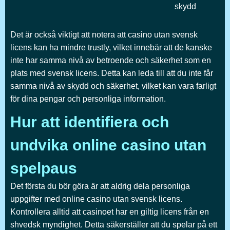
skydd
Det är också viktigt att notera att casino utan svensk
licens kan ha mindre trustly, vilket innebär att de kanske
inte har samma nivå av betroende och säkerhet som en
plats med svensk licens. Detta kan leda till att du inte får
samma nivå av skydd och säkerhet, vilket kan vara farligt
för dina pengar och personliga information.
Hur att identifiera och
undvika online casino utan
spelpaus
Det första du bör göra är att aldrig dela personliga
uppgifter med online casino utan svensk licens.
Kontrollera alltid att casinoet har en giltig licens från en
shvedsk myndighet. Detta säkerställer att du spelar på ett