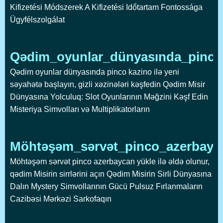
Kifizetési Módszerek A Kifizetési Időtartam Fontossága
Ügyfélszolgálat
Qədim_oyunlar_dünyasında_pinco_k
Qədim oyunlar dünyasında pinco kazino ilə yeni
səyahətə başlayın, gizli xəzinələri kəşfedin Qədim Misir
Dünyasına Yolculuq: Slot Oyunlarının Məğzini Kəşf Edin
Misteriya Simvolları və Multiplikatorların
Möhtəşəm_sərvət_pinco_azerbayca
Möhtəşəm sərvət pinco azerbaycan yükle ilə əldə olunur,
qədim Misirin sirrlərini açın Qədim Misirin Sirli Dünyasına
Dalın Mystery Simvollarının Gücü Pulsuz Fırlanmaların
Cazibəsi Mərkəzi Sarkofaqın