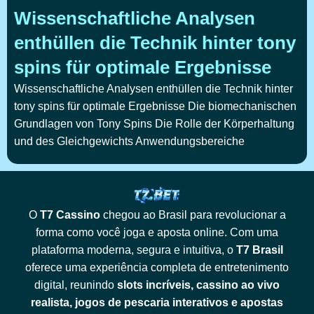
Wissenschaftliche Analysen
enthüllen die Technik hinter tony
spins für optimale Ergebnisse
Wissenschaftliche Analysen enthüllen die Technik hinter
tony spins für optimale Ergebnisse Die biomechanischen
Grundlagen von Tony Spins Die Rolle der Körperhaltung
und des Gleichgewichts Anwendungsbereiche
O
T7 Cassino
chegou ao Brasil para revolucionar a
forma como você joga e aposta online. Com uma
plataforma moderna, segura e intuitiva, o
T7 Brasil
oferece uma experiência completa de entretenimento
digital, reunindo
slots incríveis, cassino ao vivo
realista, jogos de pescaria interativos e apostas