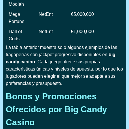
Moolah
Mega
NetEnt
€5,000,000
Fortune
Hall of
NetEnt
€1,000,000
Gods
La tabla anterior muestra solo algunos ejemplos de las
tragaperras con jackpot progresivo disponibles en
big
candy casino
. Cada juego ofrece sus propias
características únicas y niveles de apuesta, por lo que los
jugadores pueden elegir el que mejor se adapte a sus
preferencias y presupuesto.
Bonos y Promociones
Ofrecidos por Big Candy
Casino