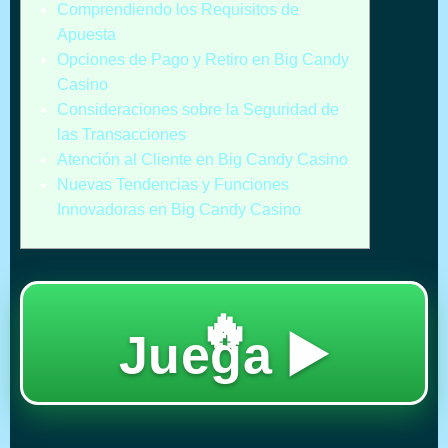
Comprendiendo los Requisitos de
Apuesta
Opciones de Pago y Retiro en Big Candy
Casino
Consideraciones sobre la Seguridad de
las Transacciones
Atención al Cliente en Big Candy Casino
Nuevas Tendencias y Funciones
Innovadoras en Big Candy Casino
🔥
Juega ▶️