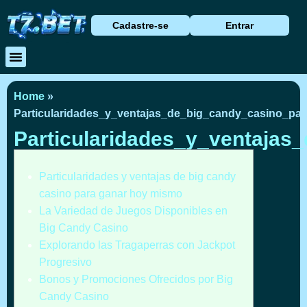
Cadastre-se
Entrar
Baixar Aplicativo
Caça Níqueis
Cassino Ao Vivo
Home
»
Particularidades_y_ventajas_de_big_candy_casino_p
Particularidades_y_ventaja
Particularidades y ventajas de big candy
casino para ganar hoy mismo
La Variedad de Juegos Disponibles en
Big Candy Casino
Explorando las Tragaperras con Jackpot
Progresivo
Bonos y Promociones Ofrecidos por Big
Candy Casino