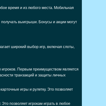
юбое время и из любого места. Мобильная
и получать выигрыши. Бонусы и акции могут
лагает широкий выбор игр, включая слоты,
и игроков. Первым преимуществом является
асности транзакций и защиты личных
карточные игры и рулетку. Это позволяет
. Это позволяет игрокам играть в любое