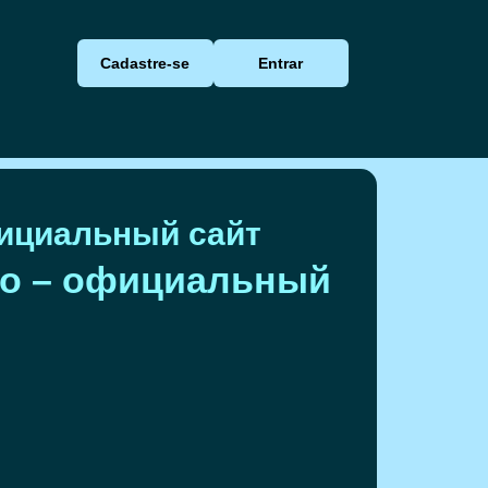
Cadastre-se
Entrar
фициальный сайт
ino – официальный