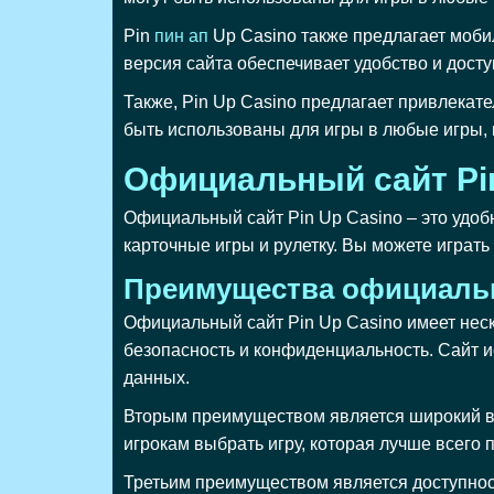
Pin
пин ап
Up Casino также предлагает мобил
версия сайта обеспечивает удобство и досту
Также, Pin Up Casino предлагает привлекате
быть использованы для игры в любые игры, в
Официальный сайт Pin
Официальный сайт Pin Up Casino – это удоб
карточные игры и рулетку. Вы можете играть 
Преимущества официально
Официальный сайт Pin Up Casino имеет нес
безопасность и конфиденциальность. Сайт 
данных.
Вторым преимуществом является широкий выб
игрокам выбрать игру, которая лучше всего 
Третьим преимуществом является доступность