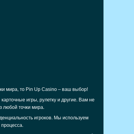
и мира, то Pin Up Casino – ваш выбор!
 карточные игры, рулетку и другие. Вам не
з любой точки мира.
иденциальность игроков. Мы используем
 процесса.