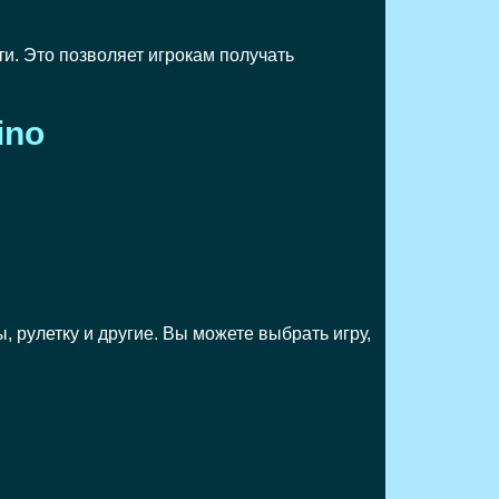
и. Это позволяет игрокам получать
ino
, рулетку и другие. Вы можете выбрать игру,