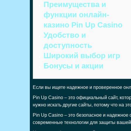
Преимущества и
функции онлайн-
казино Pin Up Casino
Удобство и
доступность
Широкий выбор игр
Бонусы и акции
Если вы ищете надежное и проверенное онлай
Pin Up Casino – это официальный сайт, кото
нужно искать другие сайты, потому что на э
Pin Up Casino – это безопасное и надежное
современные технологии для защиты вашей 