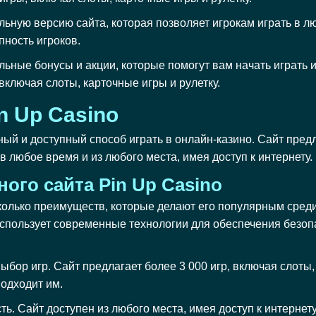
ьную версию сайта, которая позволяет игрокам играть в л
пность игроков.
льные бонусы и акции, которые помогут вам начать играть 
ключая слоты, карточные игры и рулетку.
 Up Casino
ный и доступный способ играть в онлайн-казино. Сайт пред
в любое время и из любого места, имея доступ к интернету.
го сайта Pin Up Casino
колько преимуществ, которые делают его популярным сред
использует современные технологии для обеспечения безоп
ор игр. Сайт предлагает более 3 000 игр, включая слоты, 
подходит им.
. Сайт доступен из любого места, имея доступ к интернету