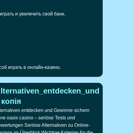
грать и увеличить свой банк.
соб играть в онлайн-казино.
r_med_chickenroad_i
ne_casino_ohne_oasis_mit_Echtgeld_
lternativen_entdecken_und_Gewinn
 копія
ternativen entdecken und Gewinne sichern
ne oasis casino – seriöse Tests und
wertungen Seriöse Alternativen zu Online-
sinos im Überblick Wichtige Kriterien für die