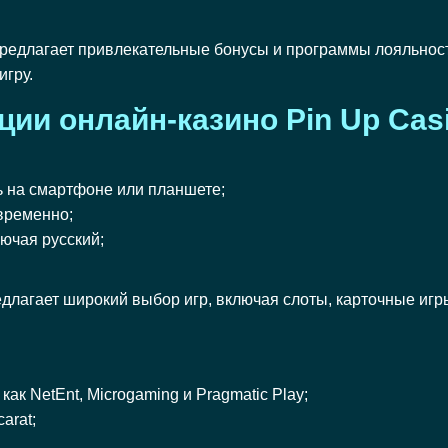
редлагает привлекательные бонусы и программы лояльност
игру.
ии онлайн-казино Pin Up Cas
ь на смартфоне или планшете;
овременно;
лючая русский;
едлагает широкий выбор игр, включая слоты, карточные игры
как NetEnt, Microgaming и Pragmatic Play;
arat;