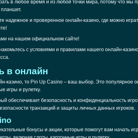
ть в любое время и из любой точки мира, потому что мы п
 планшет.
ете надежное и проверенное онлайн-казино, где можно игра
те!
рами на нашем официальном сайте!
накомьтесь с условиями и правилами нашего онлайн-казино
сса.
ь в онлайн
н-казино, то Pin Up Casino – ваш выбор. Это популярное о
е игры и рулетку.
орый обеспечивает безопасность и конфиденциальность игро
езопасности транзакций и защиты личных данных игроков.
ino
екательные бонусы и акции, которые помогут вам начать иг
гры, включая слоты, карточные игры и рулетку.