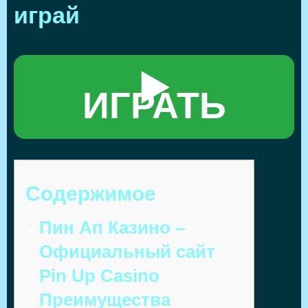
играй
▶️
ИГРАТЬ
Содержимое
Пин Ап Казино –
Официальный сайт
Pin Up Casino
Преимущества