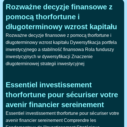
Rozważne decyzje finansowe z
pomocą thorfortune i
długoterminowy wzrost kapitału
Rozważne decyzje finansowe z pomocą thorfortune i
długoterminowy wzrost kapitału Dywersyfikacja portfela
inwestycyjnego a stabilność finansowa Rola funduszy
inwestycyjnych w dywersyfikacji Znaczenie
długoterminowej strategii inwestycyjnej
Essentiel investissement
thorfortune pour sécuriser votre
avenir financier sereinement
Essentiel investissement thorfortune pour sécuriser votre
avenir financier sereinement Comprendre les