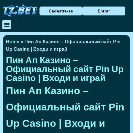
Cadastre-se
Entrar
Baixar Aplicativo
Caça Níqueis
Cassino Ao Vivo
Home
»
Пин Ап Казино – Официальный сайт Pin
Up Casino | Входи и играй
Пин Ап Казино –
Официальный сайт Pin Up
Casino | Входи и играй
Пин Ап Казино –
Официальный сайт Pin
Up Casino | Входи и