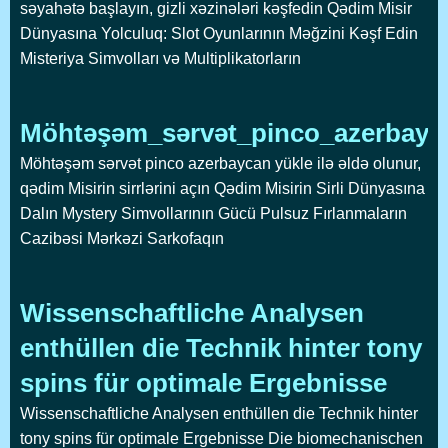
səyahətə başlayın, gizli xəzinələri kəşfedin Qədim Misir
Dünyasına Yolculuq: Slot Oyunlarının Məğzini Kəşf Edin
Misteriya Simvolları və Multiplikatorların
Möhtəşəm_sərvət_pinco_azerbayca
Möhtəşəm sərvət pinco azerbaycan yükle ilə əldə olunur,
qədim Misirin sirrlərini açın Qədim Misirin Sirli Dünyasına
Dalın Mystery Simvollarının Gücü Pulsuz Fırlanmaların
Cazibəsi Mərkəzi Sarkofaqın
Wissenschaftliche Analysen
enthüllen die Technik hinter tony
spins für optimale Ergebnisse
Wissenschaftliche Analysen enthüllen die Technik hinter
tony spins für optimale Ergebnisse Die biomechanischen