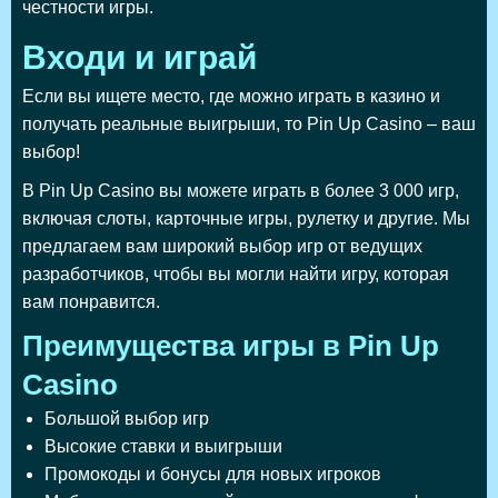
честности игры.
Входи и играй
Если вы ищете место, где можно играть в казино и
получать реальные выигрыши, то Pin Up Casino – ваш
выбор!
В Pin Up Casino вы можете играть в более 3 000 игр,
включая слоты, карточные игры, рулетку и другие. Мы
предлагаем вам широкий выбор игр от ведущих
разработчиков, чтобы вы могли найти игру, которая
вам понравится.
Преимущества игры в Pin Up
Casino
Большой выбор игр
Высокие ставки и выигрыши
Промокоды и бонусы для новых игроков