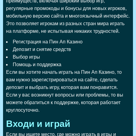
преимуществ, включая широкий выбор игр,
регулярные промокоды и бонусы для новых игроков,
мобильную версию сайта и многоязычный интерфейс.
Это позволяет игрокам из разных стран мира играть
на платформе, не испытывая никаких трудностей.
Регистрация на Пин Ап Казино
Депозит и снятие средств
Выбор игры
Помощь и поддержка
Если вы хотите начать играть на Пин Ап Казино, то
вам нужно зарегистрироваться на сайте, сделать
депозит и выбрать игру, которая вам понравится.
Если у вас возникнут вопросы или проблемы, то вы
можете обратиться к поддержке, которая работает
круглосуточно.
Входи и играй
Если вы ищете место, где можно играть в игры и