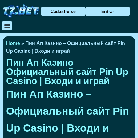
Cadastre-se
Entrar
Baixar Aplicativo
Caça Níqueis
Cassino Ao Vivo
Home
»
Пин Ап Казино – Официальный сайт Pin
Up Casino | Входи и играй
Пин Ап Казино –
Официальный сайт Pin Up
Casino | Входи и играй
Пин Ап Казино –
Официальный сайт Pin
Up Casino | Входи и