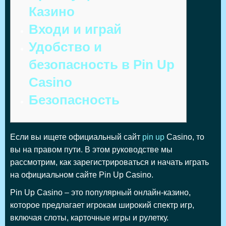
Казино
Входи и играй
Удобство и
безопасность в Pin Up
Casino
Безопасность
Если вы ищете официальный сайт
pin up
Casino, то
вы на правом пути. В этом руководстве мы
рассмотрим, как зарегистрироваться и начать играть
на официальном сайте Pin Up Casino.
Pin Up Casino – это популярный онлайн-казино,
которое предлагает игрокам широкий спектр игр,
включая слоты, карточные игры и рулетку.