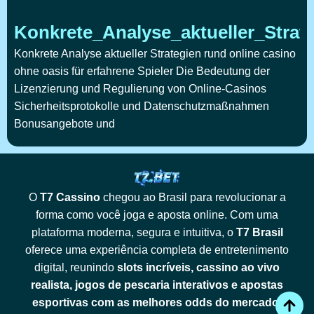
Konkrete_Analyse_aktueller_Strat
Konkrete Analyse aktueller Strategien rund online casino
ohne oasis für erfahrene Spieler Die Bedeutung der
Lizenzierung und Regulierung von Online-Casinos
Sicherheitsprotokolle und Datenschutzmaßnahmen
Bonusangebote und
O
T7 Cassino
chegou ao Brasil para revolucionar a
forma como você joga e aposta online. Com uma
plataforma moderna, segura e intuitiva, o
T7 Brasil
oferece uma experiência completa de entretenimento
digital, reunindo
slots incríveis, cassino ao vivo
realista, jogos de pescaria interativos e apostas
esportivas com as melhores odds do mercado
.