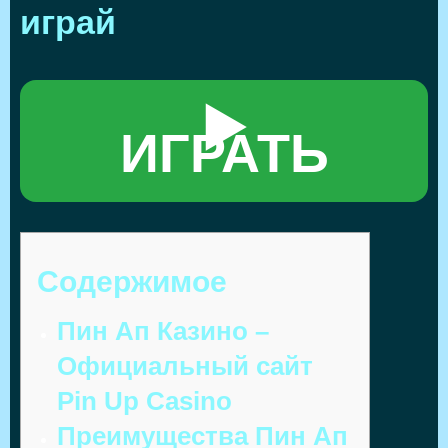
играй
▶️
ИГРАТЬ
Содержимое
Пин Ап Казино –
Официальный сайт
Pin Up Casino
Преимущества Пин Ап