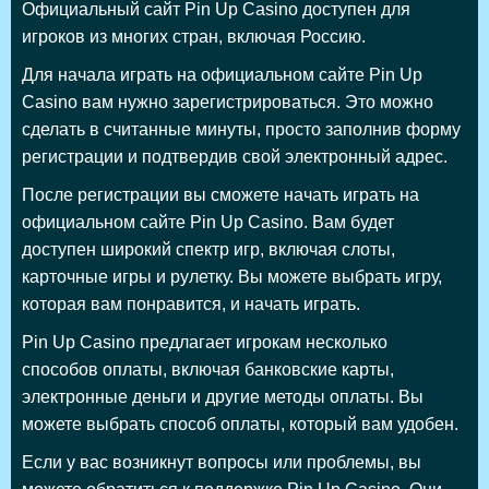
Официальный сайт Pin Up Casino доступен для
игроков из многих стран, включая Россию.
Для начала играть на официальном сайте Pin Up
Casino вам нужно зарегистрироваться. Это можно
сделать в считанные минуты, просто заполнив форму
регистрации и подтвердив свой электронный адрес.
После регистрации вы сможете начать играть на
официальном сайте Pin Up Casino. Вам будет
доступен широкий спектр игр, включая слоты,
карточные игры и рулетку. Вы можете выбрать игру,
которая вам понравится, и начать играть.
Pin Up Casino предлагает игрокам несколько
способов оплаты, включая банковские карты,
электронные деньги и другие методы оплаты. Вы
можете выбрать способ оплаты, который вам удобен.
Если у вас возникнут вопросы или проблемы, вы