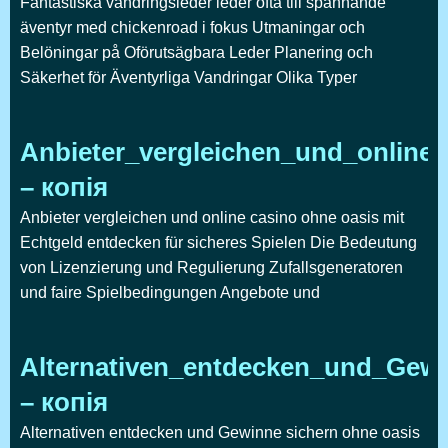
Fantastiska vandringsleder leder ofta till spännande
äventyr med chickenroad i fokus Utmaningar och
Belöningar på Oförutsägbara Leder Planering och
Säkerhet för Äventyrliga Vandringar Olika Typer
Anbieter_vergleichen_und_online
– копія
Anbieter vergleichen und online casino ohne oasis mit
Echtgeld entdecken für sicheres Spielen Die Bedeutung
von Lizenzierung und Regulierung Zufallsgeneratoren
und faire Spielbedingungen Angebote und
Alternativen_entdecken_und_Gewi
– копія
Alternativen entdecken und Gewinne sichern ohne oasis