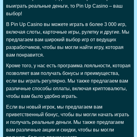
выиграть реальные деньги, то Pin Up Casino – ваш
выбор!
В Pin Up Casino вы можете играть в более 3 000 игр,
включая слоты, карточные игры, рулетку и другие. Мы
предлагаем вам широкий выбор игр от ведущих
разработчиков, чтобы вы могли найти игру, которая
вам понравится.
Кроме того, у нас есть программа лояльности, которая
позволяет вам получать бонусы и преимущества,
если вы играть регулярно. Мы также предлагаем вам
различные способы оплаты, включая криптовалюты,
чтобы вам было удобно играть.
Если вы новый игрок, мы предлагаем вам
приветственный бонус, чтобы вы могли начать играть
и получать реальные деньги. Мы также предлагаем
вам различные акции и скидки, чтобы вы могли