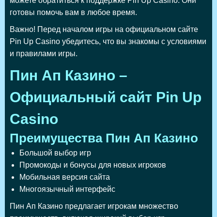
можете обратиться к поддержке Pin Up Casino. Они
готовы помочь вам в любое время.
Важно! Перед началом игры на официальном сайте
Pin Up Casino убедитесь, что вы знакомы с условиями
и правилами игры.
Пин Ап Казино –
Официальный сайт Pin Up
Casino
Преимущества Пин Ап Казино
Большой выбор игр
Промокоды и бонусы для новых игроков
Мобильная версия сайта
Многоязычный интерфейс
Пин Ап Казино предлагает игрокам множество