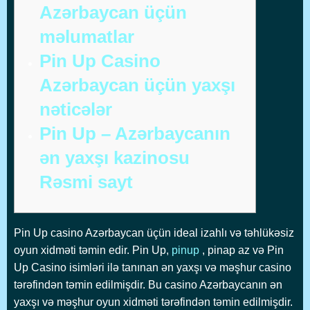
Azərbaycan üçün
məlumatlar
Pin Up Casino
Azərbaycan üçün yaxşı
nəticələr
Pin Up – Azərbaycanın
ən yaxşı kazinosu
Rəsmi sayt
Pin Up casino Azərbaycan üçün ideal izahlı və təhlükəsiz
oyun xidməti təmin edir. Pin Up,
pinup
, pinap az və Pin
Up Casino isimləri ilə tanınan ən yaxşı və məşhur casino
tərəfindən təmin edilmişdir. Bu casino Azərbaycanın ən
yaxşı və məşhur oyun xidməti tərəfindən təmin edilmişdir.