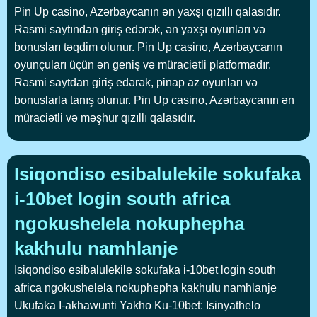
Pin Up casino, Azərbaycanın ən yaxşı qızıllı qalasıdır.
Rəsmi saytından giriş edərək, ən yaxşı oyunları və
bonusları təqdim olunur. Pin Up casino, Azərbaycanın
oyunçuları üçün ən geniş və müraciətli platformadır.
Rəsmi saytdan giriş edərək, pinap az oyunları və
bonuslarla tanış olunur. Pin Up casino, Azərbaycanın ən
müraciətli və məşhur qızıllı qalasıdır.
Isiqondiso esibalulekile sokufaka
i-10bet login south africa
ngokushelela nokuphepha
kakhulu namhlanje
Isiqondiso esibalulekile sokufaka i-10bet login south
africa ngokushelela nokuphepha kakhulu namhlanje
Ukufaka I-akhawunti Yakho Ku-10bet: Isinyathelo