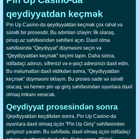
qeydiyyatdan keçmək
Pin Up Casino-da qeydiyyatdan keçmək çox rahat və
sürətli bir prosesdir. Bu adımları izləyin: İlk olaraq,
pinup.az sahifəsindən səhifəni açın. Daxil olma
səhifəsində “Qeydiyyat” düyməsini seçin və
“Qeydiyyatdan keçmək” seçimi tapın. Daha sonra,
istifadəçi adınızı, sifrenizi və e-poçt adresinizi daxil edin.
Bu məlumatları daxil etdikdən sonra, “Qeydiyyatdan
keçmək” düyməsini tıklayın. Bu proses sade və sürətli
olacaq, və hemen pin up giriş səhifəsindən oyunlara daxil
olmaq imkanı verəcək.
Qeydiyyat prosesindən sonra
Qeydiyyatdan keçdikdən sonra, Pin Up Casino-da
oyunlara daxil olmaq üçün “Pin Up Giriş” səhifəsindən
girişinizi yaratın. Bu səhifədə, daxil olmaq üçün istifadəçi