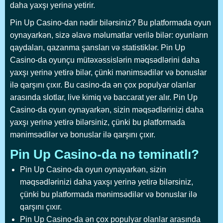
daha yaxşı yerinə yetirir.
Pin Up Casino-dan nədir bilərsiniz? Bu platformada oyun
oynayarkən, sizə əlavə məlumatlar verilə bilər: oyunların
qaydaları, qazanma şansları və statistiklər. Pin Up
Casino-da oyunçu mütəxəssislərin məqsədlərini daha
yaxşı yerinə yetirə bilər, çünki mənimsədilər və bonuslar
ilə qarşını çıxır. Bu casino-da ən çox populyar olanlar
arasında slotlar, live kimiq və baccarat yer alır. Pin Up
Casino-da oyun oynayarkən, sizin məqsədlərinizi daha
yaxşı yerinə yetirə bilərsiniz, çünki bu platformada
mənimsədilər və bonuslar ilə qarşını çıxır.
Pin Up Casino-da nə təminatlı?
Pin Up Casino-da oyun oynayarkən, sizin
məqsədlərinizi daha yaxşı yerinə yetirə bilərsiniz,
çünki bu platformada mənimsədilər və bonuslar ilə
qarşını çıxır.
Pin Up Casino-da ən çox populyar olanlar arasında