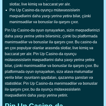
slotlar, live kimiq və baccarat yer alır.
Pin Up Casino-da oyunçu mütəxəssislərin
məqsədlərini daha yaxşı yerinə yetirə bilər, çünki
mənimsədilər və bonuslar ilə qarşını çıxır.
Pin Up Casino-da oyun oynayarkən, sizin məqsədlərinizi
daha yaxşı yerinə yetirə bilərsiniz, çünki bu platformada
mənimsədilər və bonuslar ilə qarşını çıxır. Bu casino-da
ən çox populyar olanlar arasında slotlar, live kimiq və
baccarat yer alır. Pin Up Casino-da oyunçu
mütəxəssislərin məqsədlərini daha yaxşı yerinə yetirə
bilər, çünki mənimsədilər və bonuslar ilə qarşını çıxır. Bu
platformada oyun oynayarkən, sizə əlavə məlumatlar
verilə bilər: oyunların qaydaları, qazanma şansları və
statistiklər. Pin Up Casino-da mənimsədilər və bonuslar
ilə qarşını çıxır, bu da oyunçu mütəxəssislərin
məqsədlərini daha yaxşı yerinə yetirir.
Pin Up Casino-da