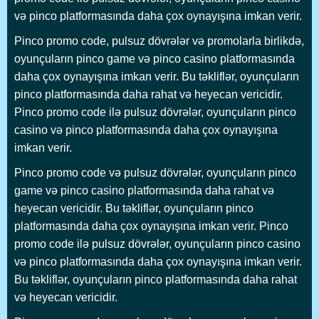
və pinco platformasında daha çox oynayışına imkan verir.
Pinco promo code, pulsuz dövrələr və promolarla birlikdə,
oyunçuların pinco game və pinco casino platformasında
daha çox oynayışına imkan verir. Bu təkliflər, oyunçuların
pinco platformasında daha rahat və heyecan vericidir.
Pinco promo code ilə pulsuz dövrələr, oyunçuların pinco
casino və pinco platformasında daha çox oynayışına
imkan verir.
Pinco promo code və pulsuz dövrələr, oyunçuların pinco
game və pinco casino platformasında daha rahat və
heyecan vericidir. Bu təkliflər, oyunçuların pinco
platformasında daha çox oynayışına imkan verir. Pinco
promo code ilə pulsuz dövrələr, oyunçuların pinco casino
və pinco platformasında daha çox oynayışına imkan verir.
Bu təkliflər, oyunçuların pinco platformasında daha rahat
və heyecan vericidir.