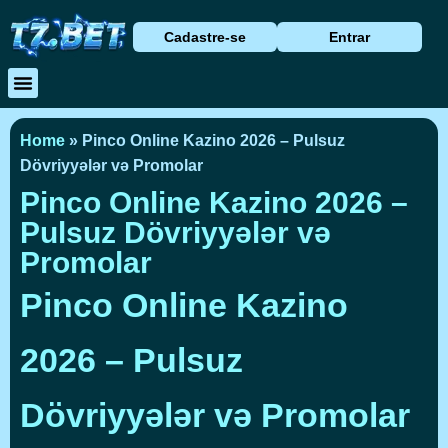
Cadastre-se
Entrar
Baixar Aplicativo
Caça Níqueis
Cassino Ao Vivo
Home
»
Pinco Online Kazino 2026 – Pulsuz
Dövriyyələr və Promolar
Pinco Online Kazino 2026 –
Pulsuz Dövriyyələr və
Promolar
Pinco Online Kazino
2026 – Pulsuz
Dövriyyələr və Promolar