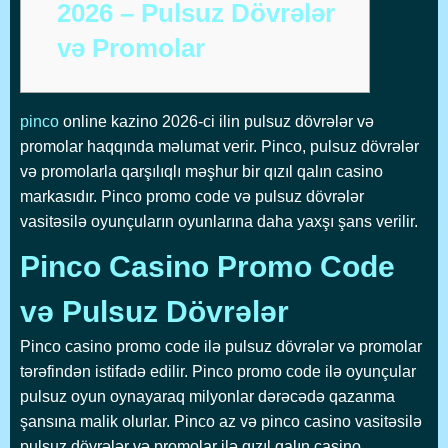
2026 – Pulsuz Dövrələr
və Promolar
pinco
online kazino 2026-ci ilin pulsuz dövrələr və
promolar haqqında məlumat verir. Pinco, pulsuz dövrələr
və promolarla qarşılıqlı məşhur bir qızıl qalın casino
markasıdır. Pinco promo code və pulsuz dövrələr
vasitəsilə oyunçuların oyunlarına daha yaxşı şans verilir.
Pinco Casino Promo Code
və Pulsuz Dövrələr
Pinco casino promo code ilə pulsuz dövrələr və promolar
tərəfindən istifadə edilir. Pinco promo code ilə oyunçular
pulsuz oyun oynayaraq milyonlar dərəcədə qazanma
şansına malik olurlar. Pinco az və pinco casino vasitəsilə
pulsuz dövrələr və promolar ilə qızıl qalın casino