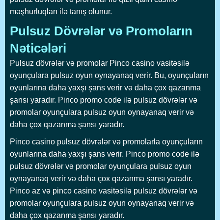
məşhurluqları ilə tanış olunur.
Pulsuz Dövrələr və Promoların
Nəticələri
Pulsuz dövrələr və promolar Pinco casino vasitəsilə
oyunçulara pulsuz oyun oynayanaq verir. Bu, oyunçuların
oyunlarına daha yaxşı şans verir və daha çox qazanma
şansı yaradır. Pinco promo code ilə pulsuz dövrələr və
promolar oyunçulara pulsuz oyun oynayanaq verir və
daha çox qazanma şansı yaradır.
Pinco casino pulsuz dövrələr və promolarla oyunçuların
oyunlarına daha yaxşı şans verir. Pinco promo code ilə
pulsuz dövrələr və promolar oyunçulara pulsuz oyun
oynayanaq verir və daha çox qazanma şansı yaradır.
Pinco az və pinco casino vasitəsilə pulsuz dövrələr və
promolar oyunçulara pulsuz oyun oynayanaq verir və
daha çox qazanma şansı yaradır.