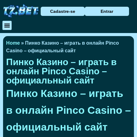
Cadastre-se
Entrar
Baixar Aplicativo
Caça Níqueis
Cassino Ao Vivo
Home
»
Пинко Казино – играть в онлайн Pinco
Casino – официальный сайт
Пинко Казино – играть в
онлайн Pinco Casino –
официальный сайт
Пинко Казино – играть
в онлайн Pinco Casino –
официальный сайт