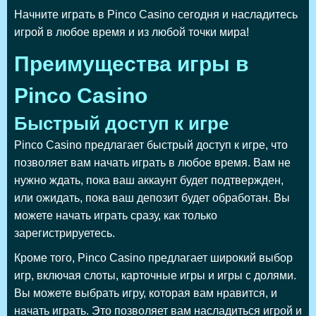
Начните играть в Pinco Casino сегодня и насладитесь
игрой в любое время и из любой точки мира!
Преимущества игры в
Pinco Casino
Быстрый доступ к игре
Pinco Casino предлагает быстрый доступ к игре, что
позволяет вам начать играть в любое время. Вам не
нужно ждать, пока ваш аккаунт будет подтвержден,
или ожидать, пока ваш депозит будет обработан. Вы
можете начать играть сразу, как только
зарегистрируетесь.
Кроме того, Pinco Casino предлагает широкий выбор
игр, включая слоты, карточные игры и игры с долями.
Вы можете выбрать игру, которая вам нравится, и
начать играть. Это позволяет вам насладиться игрой и