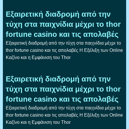
Εξαιρετική διαδρομή από την
τύχη στα παιχνίδια μέχρι το thor
fortune casino και τις απολαβές
Εξαιρετική διαδρομή από την τύχη στα παιχνίδια μέχρι το
thor fortune casino και τις απολαβές Η Εξέλιξη των Online
Καζίνο και η Εμφάνιση του Thor
Εξαιρετική διαδρομή από την
τύχη στα παιχνίδια μέχρι το thor
fortune casino και τις απολαβές
Εξαιρετική διαδρομή από την τύχη στα παιχνίδια μέχρι το
thor fortune casino και τις απολαβές Η Εξέλιξη των Online
Καζίνο και η Εμφάνιση του Thor