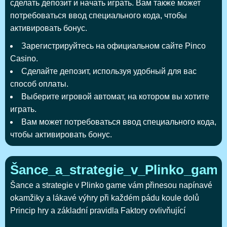
сделать депозит и начать играть. Вам также может
потребоваться ввод специального кода, чтобы
активировать бонус.
Зарегистрируйтесь на официальном сайте Pinco
Casino.
Сделайте депозит, используя удобный для вас
способ оплаты.
Выберите игровой автомат, на котором вы хотите
играть.
Вам может потребоваться ввод специального кода,
чтобы активировать бонус.
Šance_a_strategie_v_Plinko_gam
Šance a strategie v Plinko game vám přinesou napínavé
okamžiky a lákavé výhry při každém pádu koule dolů
Princip hry a základní pravidla Faktory ovlivňující