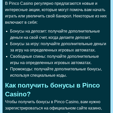
В Pinco Casino регулярно предлагаются новые и
интересные акции, которые могут помочь вам начать
играть или увеличить свой банкрол. Некоторые из них
включают в себя:
Бонусы на депозит: получайте дополнительные
деньги на свой счет, когда делаете депозит.
Бонусы за игру: получайте дополнительные деньги
за игру на определенных игровых автоматах.
Свободные спины: получайте дополнительные
игры на определенных игровых автоматах.
Промокоды: получайте дополнительные бонусы,
используя специальные коды.
Как получить бонусы в Pinco
Casino?
Чтобы получить бонусы в Pinco Casino, вам нужно
зарегистрироваться на официальном сайте казино,