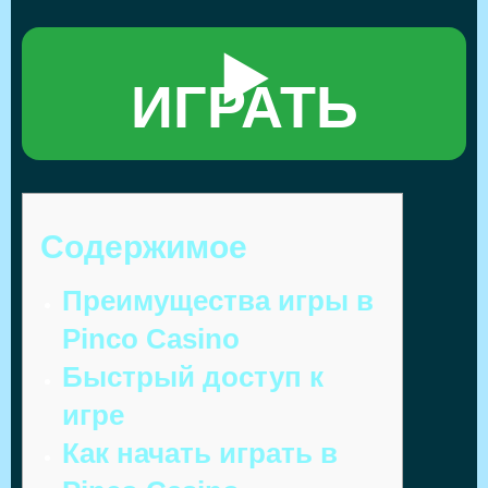
▶️
ИГРАТЬ
Содержимое
Преимущества игры в
Pinco Casino
Быстрый доступ к
игре
Как начать играть в