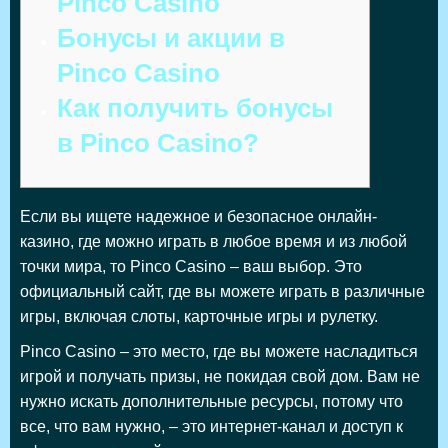
Pinco Casino
Бонусы и акции в
Pinco Casino
Как получить бонусы
в Pinco Casino?
Если вы ищете надежное и безопасное онлайн-
казино, где можно играть в любое время и из любой
точки мира, то Pinco Casino – ваш выбор. Это
официальный сайт, где вы можете играть в различные
игры, включая слоты, карточные игры и рулетку.
Pinco Casino – это место, где вы можете насладиться
игрой и получать призы, не покидая свой дом. Вам не
нужно искать дополнительные ресурсы, потому что
все, что вам нужно, – это интернет-канал и доступ к