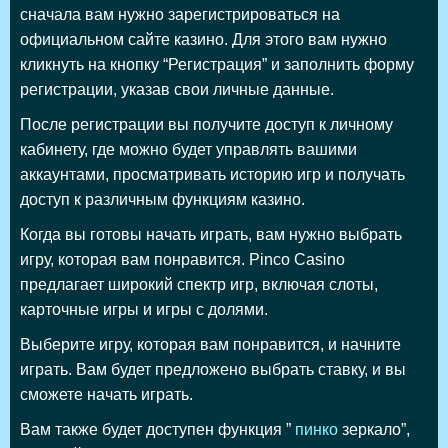
сначала вам нужно зарегистрироваться на
официальном сайте казино. Для этого вам нужно
кликнуть на кнопку “Регистрация” и заполнить форму
регистрации, указав свои личные данные.
После регистрации вы получите доступ к личному
кабинету, где можно будет управлять вашими
аккаунтами, просматривать историю игр и получать
доступ к различным функциям казино.
Когда вы готовы начать играть, вам нужно выбрать
игру, которая вам понравится. Pinco Casino
предлагает широкий спектр игр, включая слоты,
карточные игры и игры с долями.
Выберите игру, которая вам понравится, и начните
играть. Вам будет предложено выбрать ставку, и вы
сможете начать играть.
Вам также будет доступен функция ”
пинко
зеркало”,