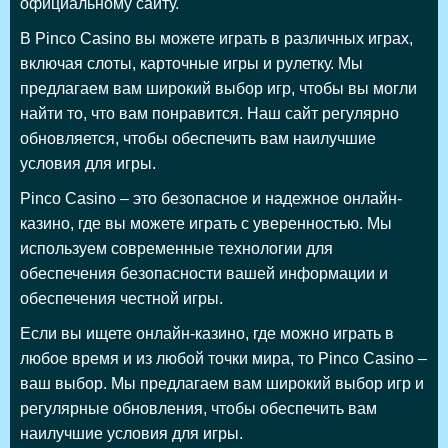
официальному сайту.
В Pinco Casino вы можете играть в различных играх,
включая слоты, карточные игры и рулетку. Мы
предлагаем вам широкий выбор игр, чтобы вы могли
найти то, что вам понравится. Наш сайт регулярно
обновляется, чтобы обеспечить вам наилучшие
условия для игры.
Pinco Casino – это безопасное и надежное онлайн-
казино, где вы можете играть с уверенностью. Мы
используем современные технологии для
обеспечения безопасности вашей информации и
обеспечения честной игры.
Если вы ищете онлайн-казино, где можно играть в
любое время и из любой точки мира, то Pinco Casino –
ваш выбор. Мы предлагаем вам широкий выбор игр и
регулярные обновления, чтобы обеспечить вам
наилучшие условия для игры.