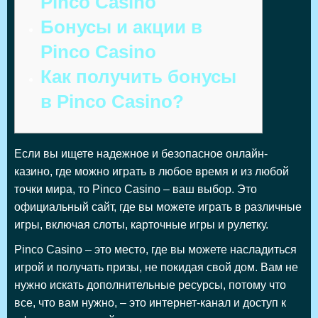
Pinco Casino
Бонусы и акции в
Pinco Casino
Как получить бонусы
в Pinco Casino?
Если вы ищете надежное и безопасное онлайн-
казино, где можно играть в любое время и из любой
точки мира, то Pinco Casino – ваш выбор. Это
официальный сайт, где вы можете играть в различные
игры, включая слоты, карточные игры и рулетку.
Pinco Casino – это место, где вы можете насладиться
игрой и получать призы, не покидая свой дом. Вам не
нужно искать дополнительные ресурсы, потому что
все, что вам нужно, – это интернет-канал и доступ к