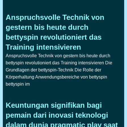
Anspruchsvolle Technik von
gestern bis heute durch
bettyspin revolutioniert das
Training intensivieren
Anspruchsvolle Technik von gestern bis heute durch
bettyspin revolutioniert das Training intensivieren Die
Grundlagen der bettyspin-Technik Die Rolle der
Körperhaltung Anwendungsbereiche von bettyspin
bettyspin im
Keuntungan signifikan bagi
pemain dari inovasi teknologi
dalam dunia pragmatic play saat