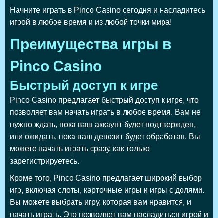
Начните играть в Pinco Casino сегодня и насладитесь
игрой в любое время и из любой точки мира!
Преимущества игры в
Pinco Casino
Быстрый доступ к игре
Pinco Casino предлагает быстрый доступ к игре, что
позволяет вам начать играть в любое время. Вам не
нужно ждать, пока ваш аккаунт будет подтвержден,
или ожидать, пока ваш депозит будет обработан. Вы
можете начать играть сразу, как только
зарегистрируетесь.
Кроме того, Pinco Casino предлагает широкий выбор
игр, включая слоты, карточные игры и игры с долями.
Вы можете выбрать игру, которая вам нравится, и
начать играть. Это позволяет вам насладиться игрой и