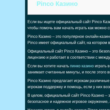
Pinco Казино
Если вы ищете официальный сайт Pinco Казин
чтобы помочь вам начать играть как можно с
Pinco Казино – это популярное онлайн-казин
Pinco имеет официальный сайт, на котором в
Официальный сайт Pinco Казино – это безопа
лицензию и работает в соответствии с меж
Если вы хотите начать
пинко казино
играть в
занимает считанные минуты, и после этого в
Pinco Казино предлагает игрокам различные 
игрокам поддержку и помощь, если у них во
В целом, официальный сайт Pinco Казино – э
безопасное и надежное игровое окружение, а