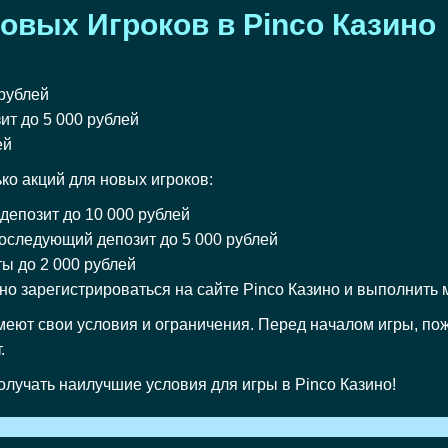
овых Игроков в Pinco Казино
 рублей
т до 5 000 рублей
ей
ько акций для новых игроков:
депозит до 10 000 рублей
последующий депозит до 5 000 рублей
ты до 2 000 рублей
но зарегистрироваться на сайте Pinco Казино и выполнить 
меют свои условия и ограничения. Перед началом игры, пож
.
олучать наилучшие условия для игры в Pinco Казино!