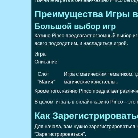
Начните играть в онлайн-казино Pinco сегод
Преимущества Игры в
Большой выбор игр
Казино Pinco предлагает огромный выбор игр
всего подходит им, и насладиться игрой.
Игра
Описание
Слот
Игра с магическим тематиком, 
“Магия”
магические кристаллы.
Кроме того, казино Pinco предлагает различ
В целом, играть в онлайн казино Pinco – эт
Как Зарегистрироватьс
Для начала, вам нужно зарегистрироваться на
“Зарегистрироваться”.