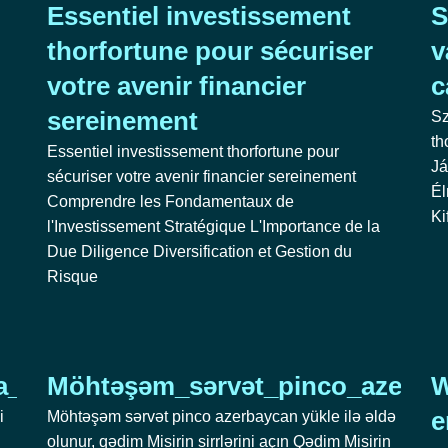
Essentiel investissement
S
thorfortune pour sécuriser
v
votre avenir financier
c
sereinement
Sz
th
Essentiel investissement thorfortune pour
Já
sécuriser votre avenir financier sereinement
Él
Comprendre les Fondamentaux de
Ki
l'Investissement Stratégique L'Importance de la
Due Diligence Diversification et Gestion du
Risque
pinco_kazino_ilə_yeni_səyahətə_ba
Möhtəşəm_sərvət_pinco_azerbay
W
e
i
Möhtəşəm sərvət pinco azerbaycan yükle ilə əldə
olunur, qədim Misirin sirrlərini açın Qədim Misirin