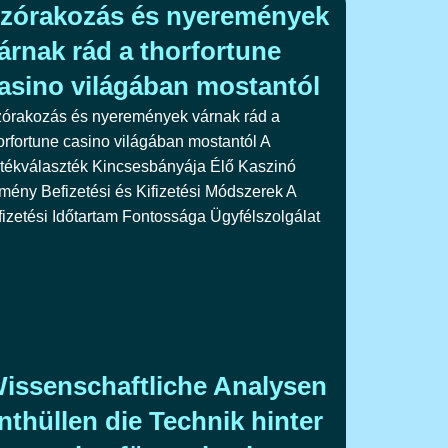
zórakozás és nyeremények
árnak rád a thorfortune
asino világában mostantól
órakozás és nyeremények várnak rád a
orfortune casino világában mostantól A
tékválaszték Kincsesbányája Élő Kaszinó
mény Befizetési és Kifizetési Módszerek A
fizetési Időtartam Fontossága Ügyfélszolgálat
şlayın_gizli
can_yükle_ilə_əldə_olunur_qədim_M
issenschaftliche Analysen
nthüllen die Technik hinter