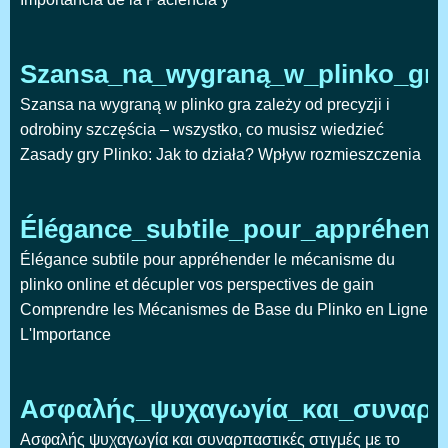
Szansa_na_wygraną_w_plinko_gra_
Szansa na wygraną w plinko gra zależy od precyzji i
odrobiny szczęścia – wszystko, co musisz wiedzieć
Zasady gry Plinko: Jak to działa? Wpływ rozmieszczenia
Élégance_subtile_pour_appréhend
Élégance subtile pour appréhender le mécanisme du
plinko online et décupler vos perspectives de gain
Comprendre les Mécanismes de Base du Plinko en Ligne
L'Importance
Ασφαλής_ψυχαγωγία_και_συναρπα
Ασφαλής ψυχαγωγία και συναρπαστικές στιγμές με το