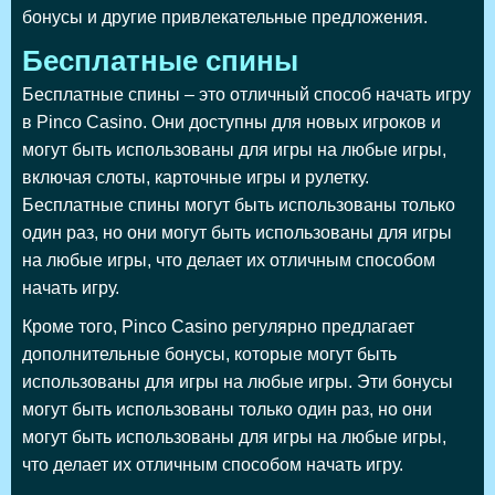
бонусы и другие привлекательные предложения.
Бесплатные спины
Бесплатные спины – это отличный способ начать игру
в Pinco Casino. Они доступны для новых игроков и
могут быть использованы для игры на любые игры,
включая слоты, карточные игры и рулетку.
Бесплатные спины могут быть использованы только
один раз, но они могут быть использованы для игры
на любые игры, что делает их отличным способом
начать игру.
Кроме того, Pinco Casino регулярно предлагает
дополнительные бонусы, которые могут быть
использованы для игры на любые игры. Эти бонусы
могут быть использованы только один раз, но они
могут быть использованы для игры на любые игры,
что делает их отличным способом начать игру.