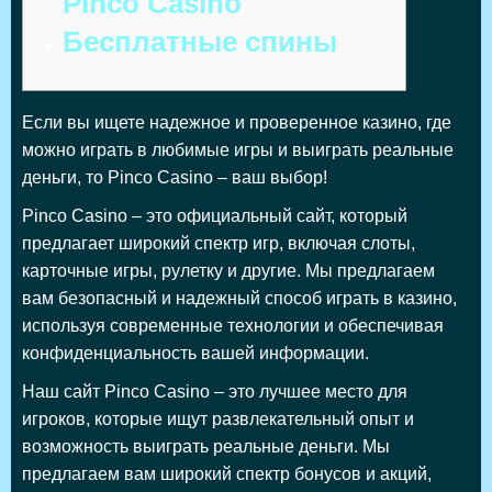
Pinco Casino
Бесплатные спины
Если вы ищете надежное и проверенное казино, где
можно играть в любимые игры и выиграть реальные
деньги, то Pinco Casino – ваш выбор!
Pinco Casino – это официальный сайт, который
предлагает широкий спектр игр, включая слоты,
карточные игры, рулетку и другие. Мы предлагаем
вам безопасный и надежный способ играть в казино,
используя современные технологии и обеспечивая
конфиденциальность вашей информации.
Наш сайт Pinco Casino – это лучшее место для
игроков, которые ищут развлекательный опыт и
возможность выиграть реальные деньги. Мы
предлагаем вам широкий спектр бонусов и акций,