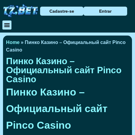
Cadastre-se
Entrar
Baixar Aplicativo
Caça Níqueis
Cassino Ao Vivo
Home
»
Пинко Казино – Официальный сайт Pinco
Casino
Пинко Казино –
Официальный сайт Pinco
Casino
Пинко Казино –
Официальный сайт
Pinco Casino