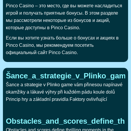
Pinco Casino – это место, где вы можете насладиться
игрой и получать приятные бонусы. В этом разделе
мы рассмотрели некоторые из бонусов и акций,
которые доступны в Pinco Casino.
Если вы хотите узнать больше о бонусах и акциях в
Pinco Casino, мы рекомендуем посетить
официальный сайт Pinco Casino.
Šance_a_strategie_v_Plinko_gam
Šance a strategie v Plinko game vám přinesou napínavé
okamžiky a lákavé výhry při každém pádu koule dolů
Princip hry a základní pravidla Faktory ovlivňující
Obstacles_and_scores_define_thr
Obstacles and scores define thrilling moments in the