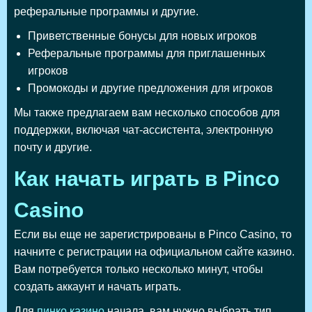
реферальные программы и другие.
Приветственные бонусы для новых игроков
Реферальные программы для приглашенных
игроков
Промокоды и другие предложения для игроков
Мы также предлагаем вам несколько способов для
поддержки, включая чат-ассистента, электронную
почту и другие.
Как начать играть в Pinco
Casino
Если вы еще не зарегистрированы в Pinco Casino, то
начните с регистрации на официальном сайте казино.
Вам потребуется только несколько минут, чтобы
создать аккаунт и начать играть.
Для
пинко казино
начала, вам нужно выбрать тип