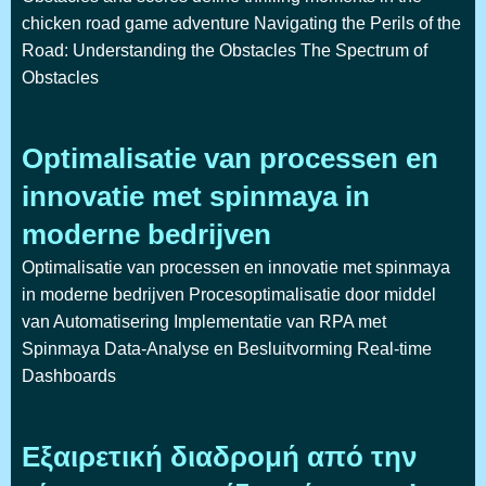
chicken road game adventure Navigating the Perils of the
Road: Understanding the Obstacles The Spectrum of
Obstacles
Optimalisatie van processen en
innovatie met spinmaya in
moderne bedrijven
Optimalisatie van processen en innovatie met spinmaya
in moderne bedrijven Procesoptimalisatie door middel
van Automatisering Implementatie van RPA met
Spinmaya Data-Analyse en Besluitvorming Real-time
Dashboards
Εξαιρετική διαδρομή από την