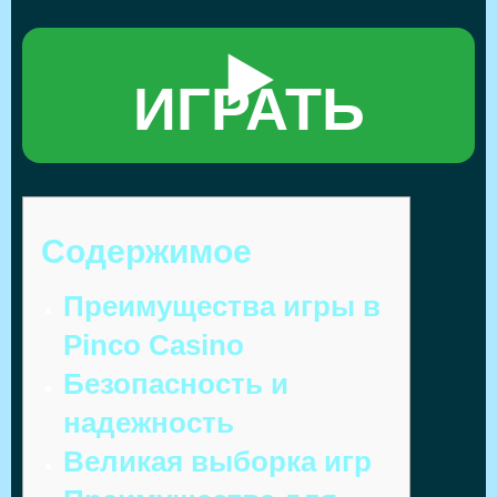
▶️
ИГРАТЬ
Содержимое
Преимущества игры в
Pinco Casino
Безопасность и
надежность
Великая выборка игр