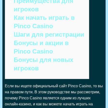
Преимущества для
игроков
Как начать играть в
Pinco Casino
Шаги для регистрации
Бонусы и акции в
Pinco Casino
Бонусы для новых
игроков
Если вы ищете официальный сайт Pinco Casino, то вы
на правом пути. В этом руководстве мы рассмотрим,
почему Pinco Casino является одним из лучших
онлайн-казино, и как вы можете начать играть на